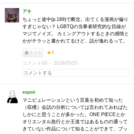
アキ
ちょっと途中(p.189)で断念。出てくる漫画が偏り
すぎじゃない？ LGBTQの当事者研究的な目線が
マジでノイズ。 カミングアウトするときの感情と
かがチラッと書かれてるけど、話が逸れるって。
★4
ナイス
コメント(0)
2026/05/25
espoir
マニピュレーションという言葉を初めて知った
（収穫）会話の分析については言われてみればた
しかにと思うことが多かった。ONE PIECEとか
オリエンタル急行とか王道ではあるものの通って
きていない作品について知ることができて、ブッ