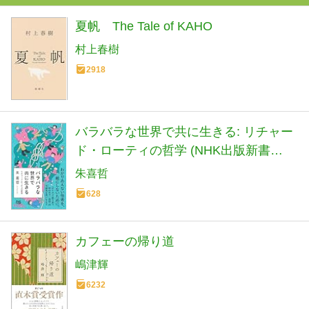
夏帆 The Tale of KAHO
村上春樹
2918
バラバラな世界で共に生きる: リチャー
ド・ローティの哲学 (NHK出版新書
760)
朱喜哲
628
カフェーの帰り道
嶋津輝
6232