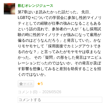
飲むオレンジジュース
第7章はいま読みたかった話だった。 先日、
LGBTQ +についての学習会に参加し性的マイノリ
ティとしての経験が仕事の強みになることもある
という話の流れで、参加者の一人が「もし採用試
験の時に性的マイノリティが強みになって雇用が
偏るのはどうなんだろう」と発言していた。かな
りモヤモヤして「採用面接でカミングアウトでき
るのかな？」と言ってみたがモヤモヤは収まらな
かった。 その「疑問」の形をした発言はマニピュ
レーションだったのではないか。その発言が及ぼ
す影響を想像してみると差別を助長することを招
くのではないか。
★5
ナイス
コメント(0)
2026/05/26