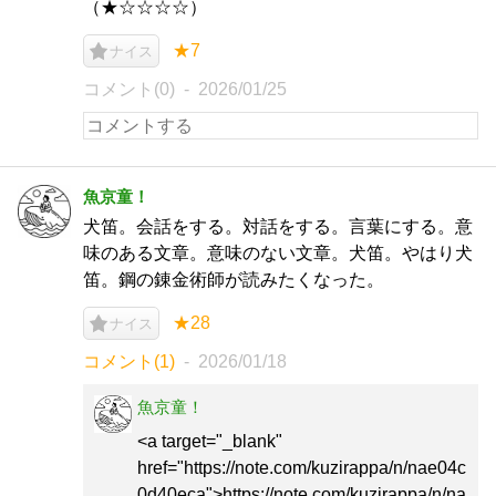
（★☆☆☆☆）
★7
ナイス
コメント(0)
2026/01/25
魚京童！
犬笛。会話をする。対話をする。言葉にする。意
味のある文章。意味のない文章。犬笛。やはり犬
笛。鋼の錬金術師が読みたくなった。
★28
ナイス
コメント(1)
2026/01/18
魚京童！
<a target="_blank"
href="https://note.com/kuzirappa/n/nae04c
0d40eca">https://note.com/kuzirappa/n/na