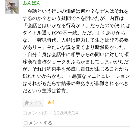
ふんぱん
・会話という行いの価値は何か？なぜ人はそれを
するのか？という疑問で本を開いたが、内容は
「会話とはいかなる行為か？」だったので(それは
タイトル通り)やや不一致。ただ、よくありがち
な、「狩猟時代、人類は協力して生き延びる必要
があり～」みたいな説を聞くより断然良かった。
・自分自身は会話中に相手からの問いに対して頓
珍漢な自称ジョークをぶちかましてしまいがちだ
が、それは約束事を形成し責任が生じることから
逃れたいからかも。 ・悪質なマニピュレーション
はそれがもたらす結果の卑劣さが非難されるべき
だという主張は首肯。
★4
ナイス
コメント(0)
2026/06/14