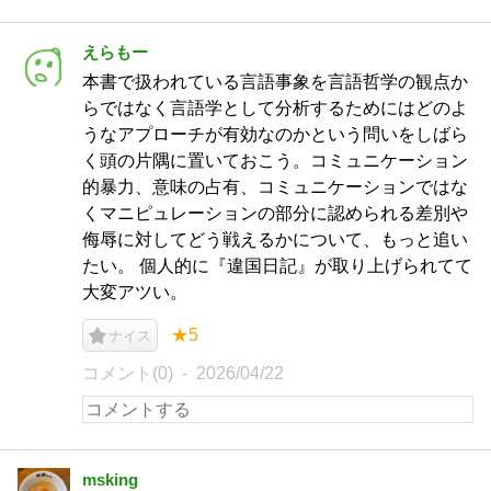
えらもー
本書で扱われている言語事象を言語哲学の観点か
らではなく言語学として分析するためにはどのよ
うなアプローチが有効なのかという問いをしばら
く頭の片隅に置いておこう。コミュニケーション
的暴力、意味の占有、コミュニケーションではな
くマニピュレーションの部分に認められる差別や
侮辱に対してどう戦えるかについて、もっと追い
たい。 個人的に『違国日記』が取り上げられてて
大変アツい。
★5
ナイス
コメント(0)
2026/04/22
msking