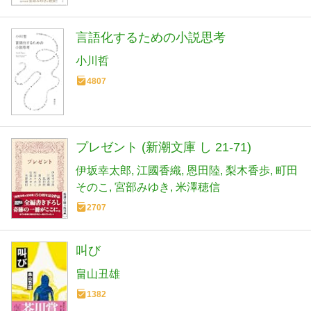
言語化するための小説思考
小川哲
4807
プレゼント (新潮文庫 し 21-71)
伊坂幸太郎
江國香織
恩田陸
梨木香歩
町田
そのこ
宮部みゆき
米澤穂信
2707
叫び
畠山丑雄
1382