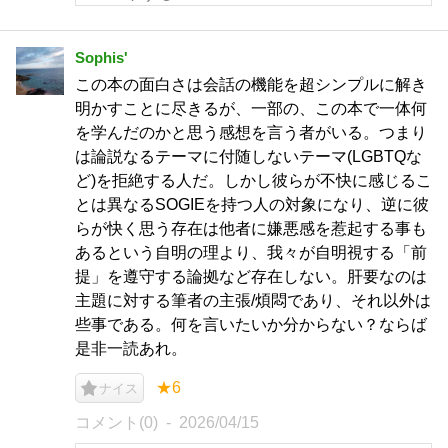
Sophis'
この本の面白さは会話の機能を超シンプルに解き
明かすことに尽きるが、一部の、この本で一体何
を学んだのかと思う感想を言う者がいる。つまり
は論説なるテーマに付随しないテーマ(LGBTQな
ど)を拒絶する人だ。しかし彼らが不快に感じるこ
とは異なるSOGIEを持つ人の対象になり、逆に彼
らが快く思う存在は他者に嫌悪感を惹起する事も
あるという自明の理より、我々が自明視する「前
提」を遵守する論拠など存在しない。肝要なのは
主題に対する筆者の主張/煩悶であり、それ以外は
些事である。何を言いたいか分からない？ならば
是非一読あれ。
★6
ナイス
コメント(0)
2026/04/15