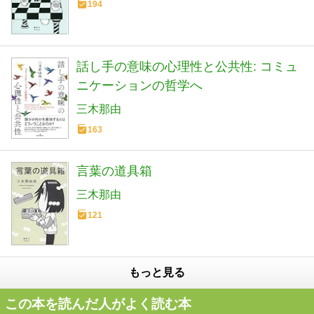
194
話し手の意味の心理性と公共性: コミュ
ニケーションの哲学へ
三木那由
163
言葉の道具箱
三木那由
121
もっと見る
この本を読んだ人がよく読む本