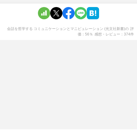
会話を哲学する コミュニケーションとマニピュレーション (光文社新書)
の
評
価
56
％
感想・レビュー
374
件