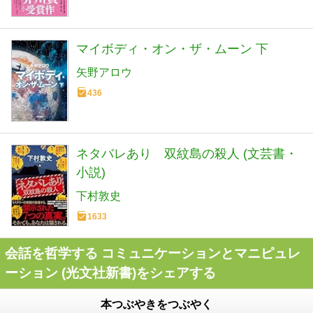
マイボディ・オン・ザ・ムーン 下
矢野アロウ
436
ネタバレあり 双紋島の殺人 (文芸書・
小説)
下村敦史
1633
会話を哲学する コミュニケーションとマニピュレ
ーション (光文社新書)をシェアする
本つぶやきをつぶやく