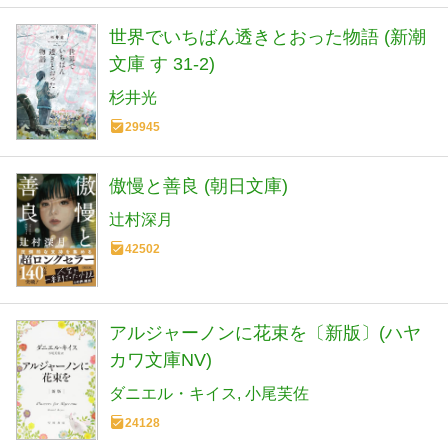
世界でいちばん透きとおった物語 (新潮
文庫 す 31-2)
杉井光
29945
傲慢と善良 (朝日文庫)
辻村深月
42502
アルジャーノンに花束を〔新版〕(ハヤ
カワ文庫NV)
ダニエル・キイス
小尾芙佐
24128