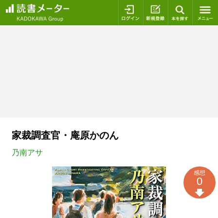
ログイン
新規登録
本を探
家裁調査官・庵原かのん
乃南アサ
感想
0