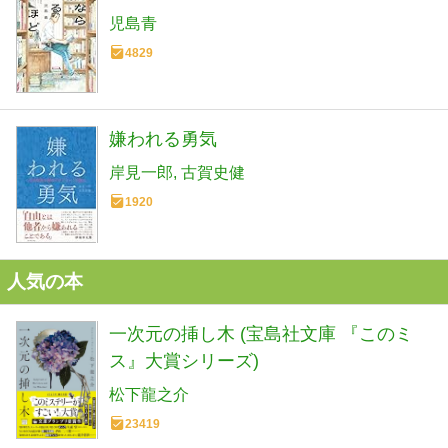
児島青
4829
嫌われる勇気
岸見一郎
古賀史健
1920
人気の本
一次元の挿し木 (宝島社文庫 『このミ
ス』大賞シリーズ)
松下龍之介
23419