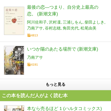
最後の恋―つまり、自分史上最高の
恋。 (新潮文庫)
阿川佐和子
沢村凜
三浦しをん
柴田よしき
乃南アサ
谷村志穂
角田光代
松尾由美
4813
いつか陽のあたる場所で (新潮文庫)
乃南アサ
4191
もっと見る
この本を読んだ人がよく読む本
本なら売るほど 1 (ハルタコミックス)