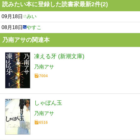
読みたい本に登録した読書家最新2件(2)
09月18日
みい
08月18日
やすこ
乃南アサの関連本
凍える牙 (新潮文庫)
乃南アサ
7004
しゃぼん玉
乃南アサ
6516