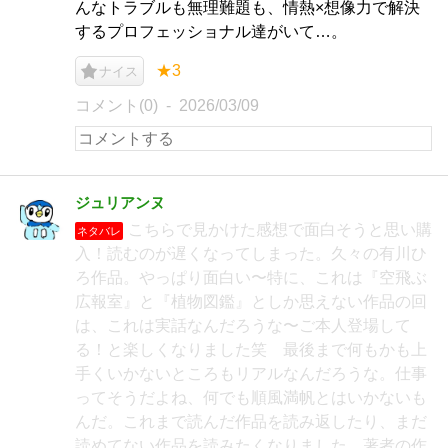
んなトラブルも無理難題も、情熱×想像力で解決
するプロフェッショナル達がいて…。
★3
ナイス
コメント(0)
2026/03/09
ジュリアンヌ
こちらで見かけた感想で面白そうと思い購
ネタバレ
入！読むのが遅くなってしまった。久々の有川ひ
ろ作品。やっぱり面白い〜特に、これは『空飛ぶ
広報室』と『植物図鑑』としか思えない作品の回
は、これは実話なんだろうな〜ご本人登場して
る！と楽しくなりました笑 最後まで何もかも上
手くいかないところもリアルなんだろうな。仕事
ってそうだよね、何でも順風満帆とはいかないも
んだ。これまで読んだ作品を読み返したり、まだ
読めてない作品を読みたくなりました。著者の作