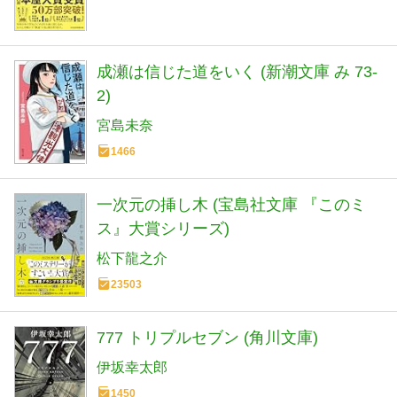
成瀬は信じた道をいく (新潮文庫 み 73-
2)
宮島未奈
1466
一次元の挿し木 (宝島社文庫 『このミ
ス』大賞シリーズ)
松下龍之介
23503
777 トリプルセブン (角川文庫)
伊坂幸太郎
1450