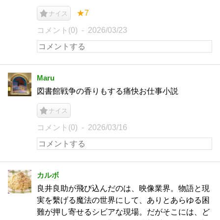
★7
ナイス
コメント(0)
2026/03/23
Maru
図書館戦争の香りもする痛快お仕事小説
ナイス
コメント(0)
2026/03/16
カルボ
良井良助が飛び込んだのは、映像業界。物語と現
実を繫げる魔法の世界にして、ありとあらゆる困
難が押し寄せるシビアな現場。だがそこには、ど