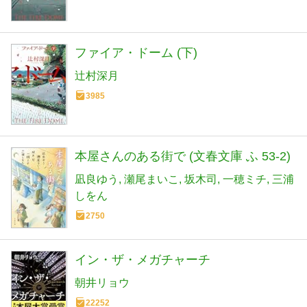
ファイア・ドーム (下)
辻村深月
3985
本屋さんのある街で (文春文庫 ふ 53-2)
凪良ゆう
瀬尾まいこ
坂木司
一穂ミチ
三浦
しをん
2750
イン・ザ・メガチャーチ
朝井リョウ
22252