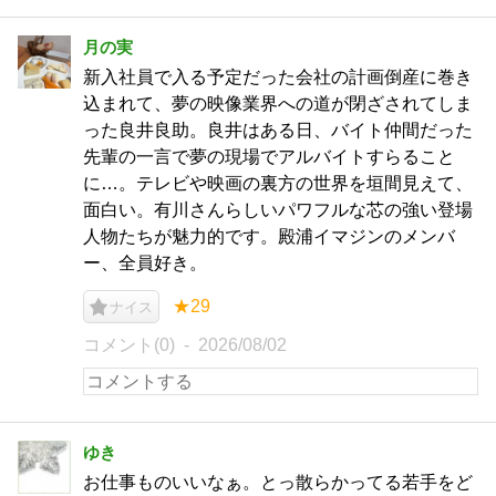
月の実
新入社員で入る予定だった会社の計画倒産に巻き
込まれて、夢の映像業界への道が閉ざされてしま
った良井良助。良井はある日、バイト仲間だった
先輩の一言で夢の現場でアルバイトすらること
に…。テレビや映画の裏方の世界を垣間見えて、
面白い。有川さんらしいパワフルな芯の強い登場
人物たちが魅力的です。殿浦イマジンのメンバ
ー、全員好き。
★29
ナイス
コメント(0)
2026/08/02
ゆき
お仕事ものいいなぁ。とっ散らかってる若手をど