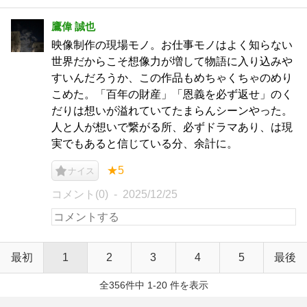
鷹偉 誠也
映像制作の現場モノ。お仕事モノはよく知らない
世界だからこそ想像力が増して物語に入り込みや
すいんだろうか、この作品もめちゃくちゃのめり
こめた。「百年の財産」「恩義を必ず返せ」のく
だりは想いが溢れていてたまらんシーンやった。
人と人が想いで繋がる所、必ずドラマあり、は現
実でもあると信じている分、余計に。
★5
ナイス
コメント(0)
2025/12/25
最初
1
2
3
4
5
最後
全356件中 1-20 件を表示