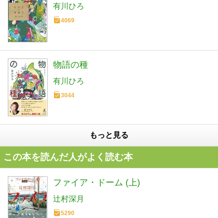
有川ひろ
4069
物語の種
有川ひろ
3044
もっと見る
この本を読んだ人がよく読む本
ファイア・ドーム (上)
辻村深月
5290