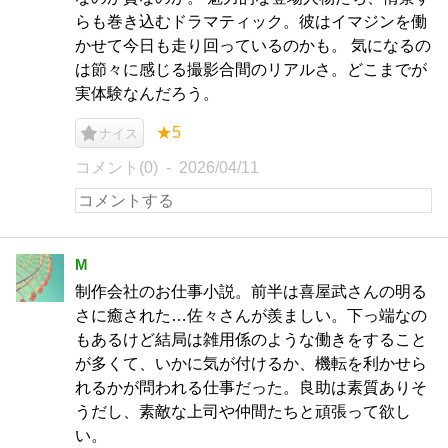
らも巻き込むドラマティック。彼はイマジンを働
かせて今日も走り回っているのかも。 気になるの
は節々に感じる撮影合間のリアルさ。どこまでが
実体験なんだろう。
★5
ナイス
コメント(0)
2026/04/11
M
制作会社のお仕事小説。前半は喜屋武さんの明る
さに癒された…佐々さんが羨ましい。下っ端なの
もあるけど結局は雑用係のような働きをすること
が多くて、いかに気が付けるか、機転を利かせら
れるかが問われる仕事だった。良助は素質ありそ
うだし、素敵な上司や仲間たちと頑張って欲し
い。