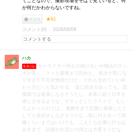
てことなので、撮影現場をそばで見ていると、何
が何だかわからないですね。
★61
ナイス
コメント(0)
2026/06/09
ハカ
キャラクター同士の掛け合いや物語のテン
ネタバレ
ポが良く、スッと最後まで読めた。 続きが気にな
りすぎて不完全燃焼だけど、それも含めていい終
わり方だった気がする。 仮に続きがあっても、恋
愛面では進展しなさそうだし。未来に続く日常を
感じさせるような、サクッとしたラストで、むし
ろよかったのでは。 激務すぎて恋愛に発展したと
しても長続きしなさそうだな…仮に付き合って同
棲くらいまではいけても、二人とも仕事に打ち込
みすぎて、結婚や生活との両立は大変そうだな、