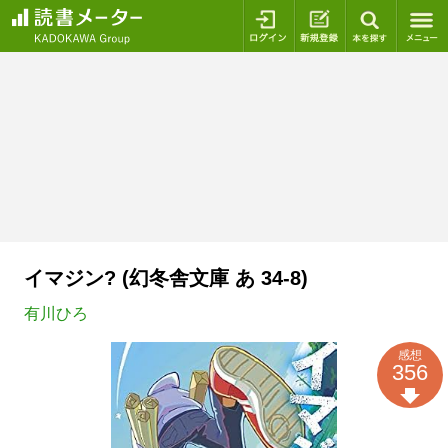
ログイン
新規登録
本を探
イマジン? (幻冬舎文庫 あ 34-8)
有川ひろ
感想
356