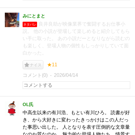
みにとまと
良井良助が映像業界で奮闘するお仕事小
ネタバレ
説。 他の小説が登場して楽しめると紹介してもら
い手に取った。 あの小説だーとなりながら読むの
も楽しく、登場人物の個性もしっかりしていて面
白かった。
★11
ナイス
コメント(0)
2026/04/14
OL氏
中高生以来の有川浩、もとい有川ひろ。 読書が好
き、から大好きに変わったきっかけはこの人だっ
た事思い出した。 人となりを表す圧倒的な文章量
なのか質なのか。 魅力的な登場人物たち、情景す