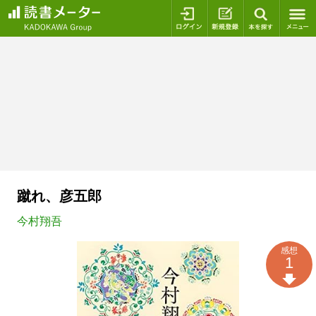
ログイン
新規登録
本を探
蹴れ、彦五郎
今村翔吾
感想
1