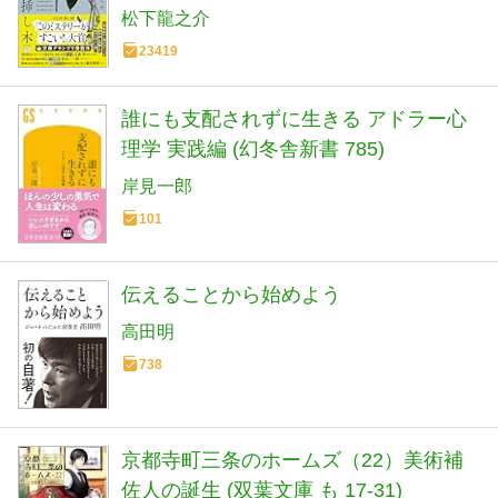
松下龍之介
23419
誰にも支配されずに生きる アドラー心
理学 実践編 (幻冬舎新書 785)
岸見一郎
101
伝えることから始めよう
高田明
738
京都寺町三条のホームズ（22）美術補
佐人の誕生 (双葉文庫 も 17-31)