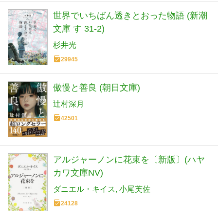
世界でいちばん透きとおった物語 (新潮
文庫 す 31-2)
杉井光
29945
傲慢と善良 (朝日文庫)
辻村深月
42501
アルジャーノンに花束を〔新版〕(ハヤ
カワ文庫NV)
ダニエル・キイス
小尾芙佐
24128