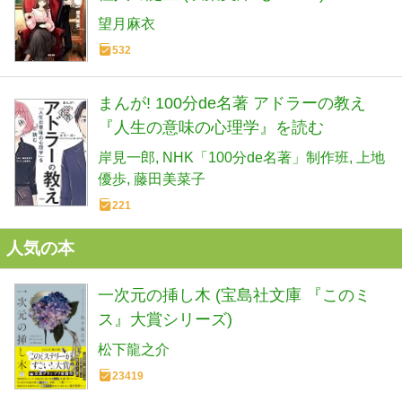
望月麻衣
532
まんが! 100分de名著 アドラーの教え
『人生の意味の心理学』を読む
岸見一郎
NHK「100分de名著」制作班
上地
優歩
藤田美菜子
221
人気の本
一次元の挿し木 (宝島社文庫 『このミ
ス』大賞シリーズ)
松下龍之介
23419