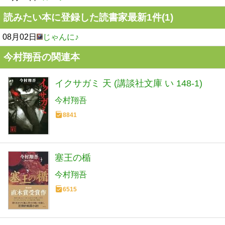
読みたい本に登録した読書家最新1件(1)
08月02日
じゃんに♪
今村翔吾の関連本
イクサガミ 天 (講談社文庫 い 148-1)
今村翔吾
8841
塞王の楯
今村翔吾
6515