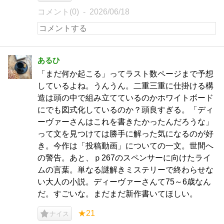
コメント(0)
2026/06/18
あるひ
「まだ何か起こる」ってラスト数ページまで予想
しているよね。うんうん。二重三重に仕掛ける構
造は頭の中で組み立てているのかホワイトボード
にでも図式化しているのか？頭良すぎる。「ディ
ーヴァーさんはこれを書きたかったんだろうな」
って文を見つけては勝手に解った気になるのが好
き。今作は「投稿動画」についての一文。世間へ
の警告。あと、ｐ267のスペンサーに向けたライ
ムの言葉。単なる謎解きミステリーで終わらせな
い大人の小説。ディーヴァーさんて75～6歳なん
だ。すごいな。まだまだ新作書いてほしい。
★21
ナイス