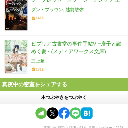
ダン・ブラウン
越前敏弥
1416
ビブリア古書堂の事件手帖V ~扉子と謎
めく夏~ (メディアワークス文庫)
三上延
1312
真夜中の密室をシェアする
本つぶやきをつぶやく
真夜中の密室
の
評価
68
％
感想・レビュー
215
件