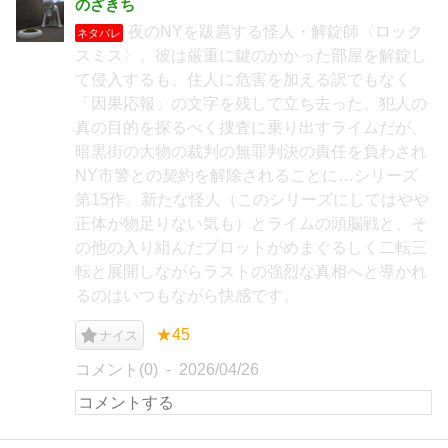
のざきち
夜のNYを跋扈する怪人・解錠師〈ロック
ネタバレ
スミス〉。彼は厳重に鍵のかかった部屋を解錠し
て侵入するも、住人に危害を加える訳でもなく
「因果応報」の文字を残して立ち去った。犯人の
真の目的を探るべく捜査に乗り出すライムだが、
暗黒街の大物の裁判の無罪判決の責任を負わされ
NY市警との契約を解除されることに…シリーズ
第15作。新たな怪人（このシリーズにしてはやや
正体が物足りない気も）とライムの頭脳戦と、そ
の他の入り組んだプロットがめまぐるしく二転三
転と展開しながらラストの強烈な真相へと導かれ
るのはいつもながら快感です。
★45
ナイス
コメント(0)
2026/04/26