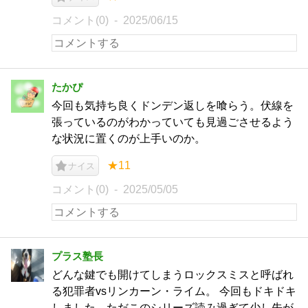
コメント(0)
2025/06/15
たかぴ
今回も気持ち良くドンデン返しを喰らう。伏線を
張っているのがわかっていても見過ごさせるよう
な状況に置くのが上手いのか。
★11
ナイス
コメント(0)
2025/05/05
プラス塾長
どんな鍵でも開けてしまうロックスミスと呼ばれ
る犯罪者vsリンカーン・ライム。 今回もドキドキ
しました、ただこのシリーズ読み過ぎて少し先が