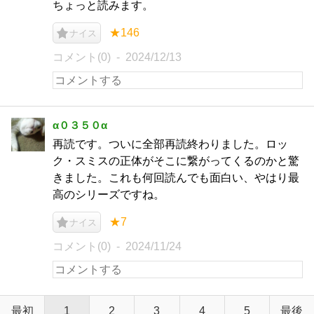
ちょっと読みます。
★146
ナイス
コメント(0)
2024/12/13
α０３５０α
再読です。ついに全部再読終わりました。ロッ
ク・スミスの正体がそこに繋がってくるのかと驚
きました。これも何回読んでも面白い、やはり最
高のシリーズですね。
★7
ナイス
コメント(0)
2024/11/24
最初
1
2
3
4
5
最後