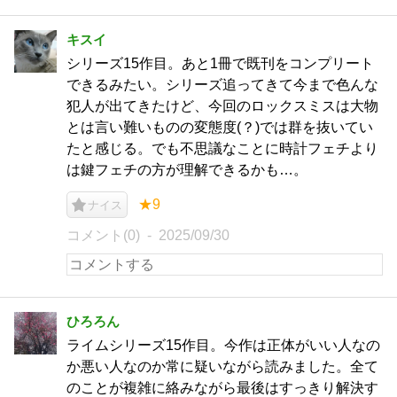
キスイ
シリーズ15作目。あと1冊で既刊をコンプリート
できるみたい。シリーズ追ってきて今まで色んな
犯人が出てきたけど、今回のロックスミスは大物
とは言い難いものの変態度(？)では群を抜いてい
たと感じる。でも不思議なことに時計フェチより
は鍵フェチの方が理解できるかも…。
★9
ナイス
コメント(0)
2025/09/30
ひろろん
ライムシリーズ15作目。今作は正体がいい人なの
か悪い人なのか常に疑いながら読みました。全て
のことが複雑に絡みながら最後はすっきり解決す