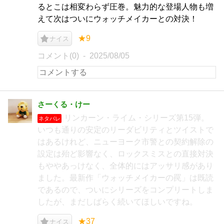
るとこは相変わらず圧巻。魅力的な登場人物も増
えて次はついにウォッチメイカーとの対決！
★9
ナイス
コメント(0)
2025/08/05
さーくる・けー
リンカーン・ライム・シリーズ第15弾。
ネタバレ
いつも通りの安定のリーダビリティとツイストで
はあるけれど、ニューヨーク市警との契約解除の
設定は殆ど影響なく、ロックスミスとの直接対決
もややあっけなく、全体的にはアッサリ感があり
ました。最新作「ウォッチメイカーの罠」は既読
であるので、ついにシリーズをコンプリートしま
したが、まだしばらく続いてほしいですね。
★37
ナイス