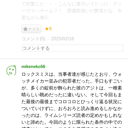
て吃驚した・・・こんなに裏方いてたっけ、ディ
ーヴァ―チーム？！ 図書館使いの弊害だな、今
更ながら俺💦
★8
ナイス
コメント(0)
2025/02/16
mikeneko56
ロックスミスは、当事者達が感じたとおり、ウォ
ッチメイカー並みの犯罪者だった。手口もすごい
が、多くの錠前が飾られた彼のアジトは、一種素
晴らしい眺めだったに違いない。そして今回もま
た最後の最後までコロコロとひっくり返る状況に
ついていけずに、おろおろと読み進めるしかなか
ったのは、ライムシリーズ読者の定めかもしれな
いと諦めた。今回のように限られた条件の中での