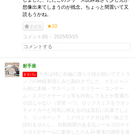
想像出来てしまうのが残念。ちょっと間置いて又
読もうかね。
★10
ナイス
コメント(0)
2025/03/15
射手座
今作は特に全編に渡り小技が効いててトラ
ネタバレ
ンプの神経衰弱じみた面白さでした。そもジャン
ル的に本格・サスペンス・スリラー・コンゲー
ム・エスピオナージュ等を内包してるとか普通の
小説じゃない（苦笑 一つ。ロックスミスをウオッ
チメイカーと同等に例えるのは流石に乱暴でしょ
う、リンカーン？ ミクロとマクロは同一線上で
語れませんし。 自殺願望のある元シールズのナイ
スガイがチームに参加したのも👍 巻末の謝辞を見