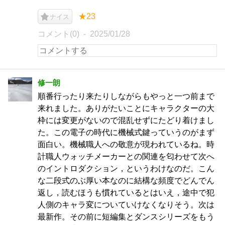
★23
ナイス
コメント(0)
2025/01/28
修一朗
順番行ったり来たりしながらもやっと一つ前まで
来れました。ありがたいことにキャラクターの大
枠には変更がないので混乱せずにたどり着けまし
た。この電子の時代に機械式鍵っていうのがまず
面白い。機械職人への敬意が現われているね。時
計職人ウォッチメーカーとの関連を匂わせて次へ
のイントロダクション，というわけなのだ。こん
な二段式のぶ厚い本なのに結構な頻度でどんでん
返し，読むほうも慣れているとはいえ，途中で犯
人側のキャラ変についていけなくなりそう。次は
最新作。その前に短編集とダンスシリーズをもう