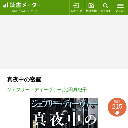
ログイン
新規登録
本を探
真夜中の密室
ジェフリー・ディーヴァー
,
池田真紀子
感想
215