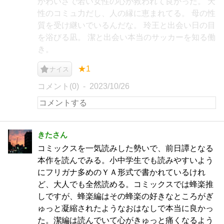
かわいさで若い女性の心が救われて良かった。 天
性のコミュ力だし、人の縁に恵まれてる。 母の性
質を受け継いでいるんだな。 玲王と出会い日の目
を浴びる凪。 潔と出会い本当のサッカーを知る働
き。
★1
ナイス
コメント(0)
2023/10/26
きたさん
コミックスを一気読みした勢いで、前日譚となる
本作を読んでみる。小中学生でも読みやすいよう
にフリガナ多めのＹＡ形式で書かれているけれ
ど、大人でも全然読める。コミックスでは蜂楽推
しですが、蜂楽編はその蜂楽の好きなところがぎ
ゅっと凝縮されたようなおはなしで本当に良かっ
た。潔編は読んでいて心がきゅっと痛くなるよう