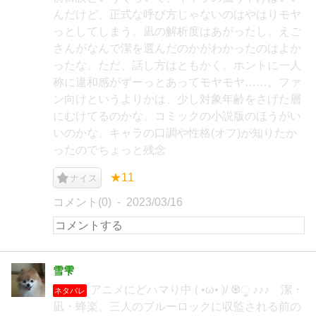
んだけど、正式な呼び方じゃないのはやはりモヤ
っとしてしまう。凪の解析度はあがったし。えご
さんがなんで潔を選んだのかがわかったのはよか
ったな。ただ、話し方はともかく。ホントに一人
称に違和感がずーっとあってモヤモヤ……。ファ
ン向けというよりかは、少し対象年齢をさげた層
にむけてるのかな。コミックの小説版のほうがい
いのかな。キャラの口調や性格(オフ)が知りたか
ったのでちょっと残念
★11
ナイス
コメント(0)
2023/03/16
雪雫
アニメにどハマり中 ( •ω• )/ ♼ੂ ♪♪♪ 潔・
ネタバレ
凪・蜂楽。三人のブルーロックに収監される前の