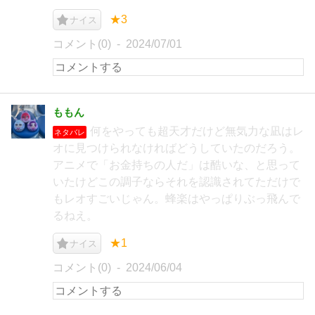
★3
ナイス
コメント(0)
2024/07/01
ももん
何をやっても超天才だけど無気力な凪はレ
ネタバレ
オに見つけられなければどうしていたのだろう。
アニメで「お金持ちの人だ」は酷いな、と思って
いたけどこの調子ならそれを認識されてただけで
もレオすごいじゃん。蜂楽はやっぱりぶっ飛んで
るねえ。
★1
ナイス
コメント(0)
2024/06/04