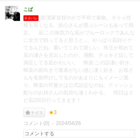
こぱ
潔:潔家皆穏やかで平和で素敵。そりゃ性
ネタバレ
格も良くなる。絵心さんが選ぶシーンもあって満
足。 凪:この無気力な凪がブルーロックであんな
に全力で戦ってると思うと...。やっぱり凪顔イケ
てるんだね。書いてくれて嬉しい。玲王が初めて
凪の凄さを見出したのか。感動。チョキと話して
満足してる凪かわいい。 蜂楽:この話凄い好き。
蜂楽の前向きで裏表がない感じ凄く好き。お母さ
んを名前呼びしてるのがあまりにもイメージ通
り。蜂楽の可愛さは公式設定なのね。ティッシュ
配りのお姉さんの気持ち凄くわかる。 明日はエ
ピ凪2回目行ってきます！
★3
ナイス
コメント(0)
2024/04/26