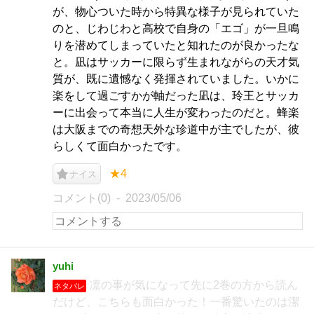
が、物心ついた時から特異な様子が見られていた
のと、じわじわと高校で自身の「エゴ」が一旦鳴
りを潜めてしまっていたと知れたのが良かったな
と。凪はサッカーに限らず生まれながらの天才気
質が、既に遺憾なく発揮されていました。いかに
楽をして過ごすかが軸だった凪は、玲王とサッカ
ーに出会って本当に人生が変わったのだと。蜂楽
は大阪までの奇想天外な珍道中が主でしたが、彼
らしくて面白かったです。
★4
ナイス
コメント(0)
2023/05/06
yuhi
凛の事が気になって先に2巻の方から読ん
ネタバレ
だけど、こちらも面白かった！一番驚いたのは潔