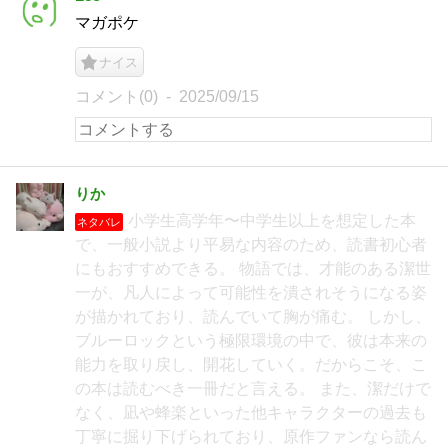
マガポケ
ナイス
コメント(0)
2025/09/15
りか
小学生高学年〜中学生以上を想定した本
ネタバレ
で、一般小説より平易な内容のため、読書初心者
にもおすすめできる。 物語では、才能のある潔世
一が、凡人によって可能性を潰されそうになる姿
が描かれており、読んでいて胸が痛む。 しかし、
ブルーロックという極限環境の中で、彼は本来の
能力を取り戻し、開花していく。だからこそ、こ
の本は読むべき一冊だと言える。 また、潔だけで
なく、凪や蜂楽といった他キャラクターの過去も
丁寧に掘り下げられており、原作ファンなら読ん