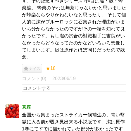
す。その記念すべきシリーズ1作目は潔・凪・蜂
楽編。 蜂楽のそれは無茶じゃないかと思いました
が蜂楽ならやりかねないなと思ったり。 そして個
人的に潔がブルーロックに召集された理由がいま
いち分からなかったのですがその一端を知れて良
かったです。もし潔の試合の対戦相手に吉良がい
なかったらどうなってたのかなどいろいろ想像し
てしまいます。凪は原作とほぼ同じだったので残
念。
★18
ナイス
コメント(0)
2023/06/19
真霜
全国から集まったストライカー候補生の、青い監
獄に入る前が覗き見出来る小説版です。潔は原作
1巻にてすでに描かれていた部分が多かったです