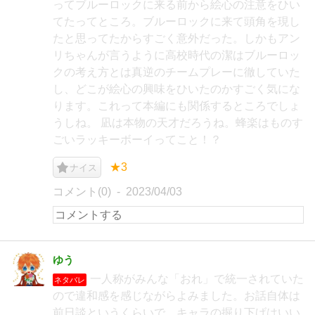
ってブルーロックに来る前から絵心の注意をひい
てたってところ。ブルーロックに来て頭角を現し
たと思ってたからすごく意外だった。しかもアン
リちゃんが言うように高校時代の潔はブルーロッ
クの考え方とは真逆のチームプレーに徹していた
し、どこが絵心の興味をひいたのかすごく気にな
ります。これって本編にも関係するところでしょ
うしね。 凪は本物の天才だろうね。蜂楽はものす
ごいラッキーボーイってこと！？
★3
ナイス
コメント(0)
2023/04/03
ゆう
一人称がみんな「おれ」で統一されていた
ネタバレ
ので違和感を感じながらよみました。お話自体は
前日談というくらいで、キャラの掘り下げはいい