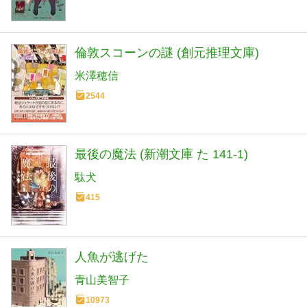
倫敦スコーンの謎 (創元推理文庫)
米澤穂信
2544
最後の魔法 (新潮文庫 た 141-1)
駄犬
415
人魚が逃げた
青山美智子
10973