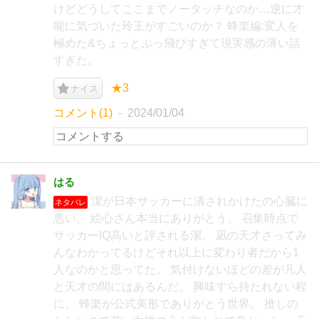
けどどうしてここまでノータッチなのか…逆に才
能に気づいた玲王がすごいのか？ 蜂楽編:変人を
極めた&ちょっとぶっ飛びすぎて現実感の薄い話
すぎた。
★3
ナイス
コメント(1)
2024/01/04
はる
潔が日本サッカーに潰されかけたの心臓に
ネタバレ
悪い。 絵心さん本当にありがとう。 召集時点で
サッカーIQ高いと評される潔。 凪の天才さってみ
んなわかってるけどそれ以上に変わり者だから1
人なのかと思ってた。 気付けないほどの差が凡人
と天才の間にはあるんだ。 興味すら持たれない程
に。 蜂楽が公式美形でありがとう世界。 推しの