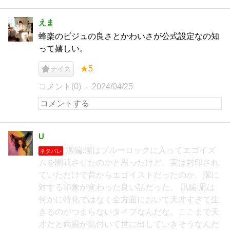
えま
蜂楽のビジュの良さとかわいさが公式設定なの知
って嬉しい。
★5
ナイス
コメント(0)
2024/04/25
U
潔編:潔はブルーロックに入ってエゴイズ
ネタバレ
ムを開花させたのかと思ったけど、実は封印され
ていただけで昔からエゴイストだったのか。潔に
対する印象が変わった良い話だった。 凪編:凪は
何かに特化ではなく全方面において天才すぎて生
きるのがつまらないタイプなんだな。ここまで天
才だと両親が気付いて世に出していきそうなんだ