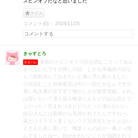
スピンオフだなと思いました
ナイス
コメント(0)
2024/11/25
きゃすとろ
漫画のスピンオフ小説を読むことってあん
ネタバレ
まりないんですが推しの話、しかも本編前の話な
んて絶対読んでおきたいと遂に手に取りました。
小説読むこと自体最近は年に一回とかなんですが
青い鳥文庫の文字見て懐かしさが限界突破。それ
は置いといて潔も凪も蜂楽くんもどの話も読んで
よかった！生まれつきビビリだった潔かわいい。
絵心さんには最初から見抜かれてたんですねー。
凪だけイラスト多くない？三宮先生だからとはい
え主人公差し置いて。蜂楽くんの話が一番ぶっ飛
んでましたねー。顔がかわいいことが強調されて