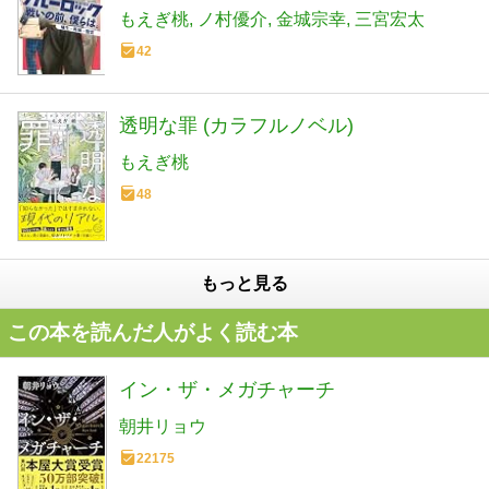
もえぎ桃
ノ村優介
金城宗幸
三宮宏太
42
透明な罪 (カラフルノベル)
もえぎ桃
48
もっと見る
この本を読んだ人がよく読む本
イン・ザ・メガチャーチ
朝井リョウ
22175