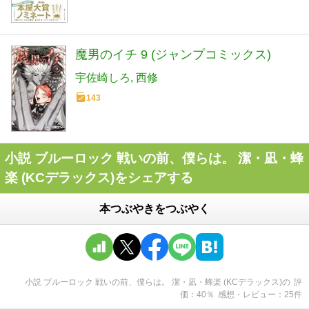
魔男のイチ 9 (ジャンプコミックス)
宇佐崎しろ
西修
143
小説 ブルーロック 戦いの前、僕らは。 潔・凪・蜂
楽 (KCデラックス)をシェアする
本つぶやきをつぶやく
小説 ブルーロック 戦いの前、僕らは。 潔・凪・蜂楽 (KCデラックス)
の
評
価
40
％
感想・レビュー
25
件