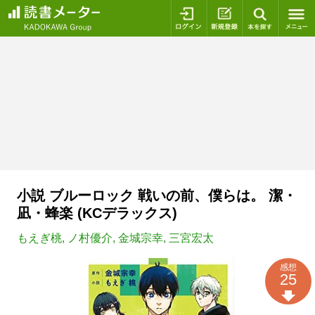
ログイン
新規登録
本を探
小説 ブルーロック 戦いの前、僕らは。 潔・
凪・蜂楽 (KCデラックス)
もえぎ桃
,
ノ村優介
,
金城宗幸
,
三宮宏太
感想
25