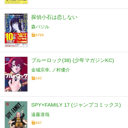
探偵小石は恋しない
森バジル
6769
ブルーロック(38) (少年マガジンKC)
金城宗幸
ノ村優介
143
SPY×FAMILY 17 (ジャンプコミックス)
遠藤達哉
847