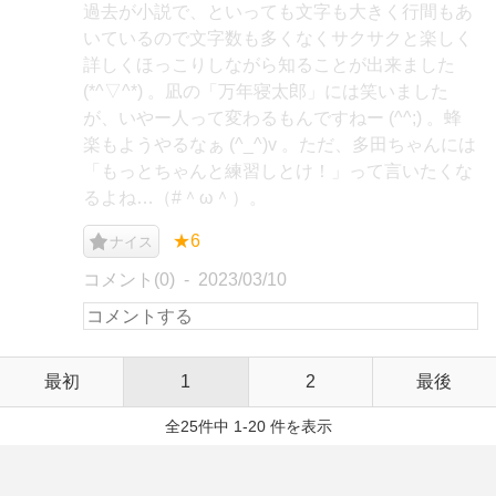
過去が小説で、といっても文字も大きく行間もあ
いているので文字数も多くなくサクサクと楽しく
詳しくほっこりしながら知ることが出来ました
(*^▽^*) 。凪の「万年寝太郎」には笑いました
が、いやー人って変わるもんですねー (^^;) 。蜂
楽もようやるなぁ (^_^)v 。ただ、多田ちゃんには
「もっとちゃんと練習しとけ！」って言いたくな
るよね…（#＾ω＾）。
★6
ナイス
コメント(0)
2023/03/10
最初
1
2
最後
全25件中 1-20 件を表示