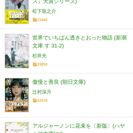
ス』大賞シリーズ)
松下龍之介
23440
世界でいちばん透きとおった物語 (新潮
文庫 す 31-2)
杉井光
29950
傲慢と善良 (朝日文庫)
辻村深月
42516
アルジャーノンに花束を〔新版〕(ハヤ