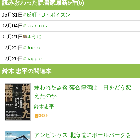
読みおわった読書家最新5件(5)
05月31日
反町・D・ポイズン
02月04日
t-kanmura
01月21日
ゆうじ
12月25日
Joe-jo
12月20日
jiaggio
鈴木 忠平の関連本
嫌われた監督 落合博満は中日をどう変
えたのか
鈴木忠平
3039
アンビシャス 北海道にボールパークを