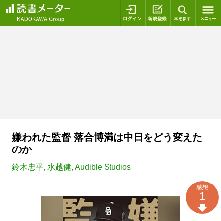
ログイン
新規登録
本を探
嫌われた監督 落合博満は中日をどう変えた
のか
鈴木忠平
,
水越健
,
Audible Studios
感想
1