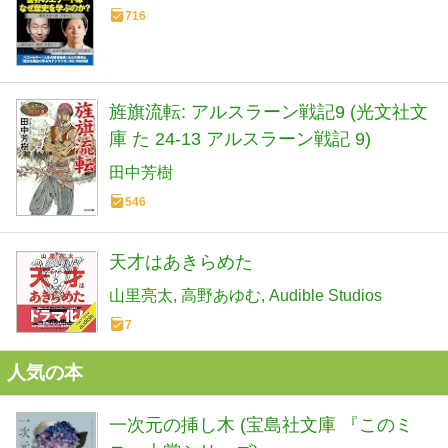
716
旌旗流転: アルスラーン戦記9 (光文社文
庫 た 24-13 アルスラーン戦記 9)
田中芳樹
546
天才はあきらめた
山里亮太
高野あゆむ
Audible Studios
7
人気の本
一次元の挿し木 (宝島社文庫 『このミ