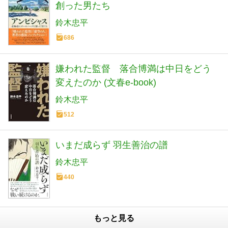
創った男たち
鈴木忠平
686
嫌われた監督 落合博満は中日をどう
変えたのか (文春e-book)
鈴木忠平
512
いまだ成らず 羽生善治の譜
鈴木忠平
440
もっと見る