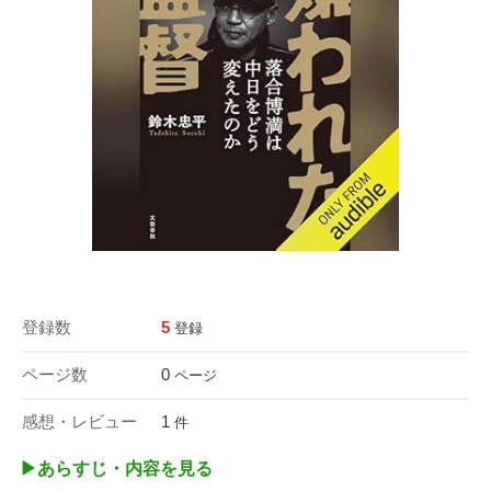
登録数
5
登録
ページ数
0
ページ
感想・レビュー
1
件
▶︎あらすじ・内容を見る