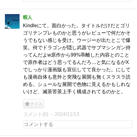
暇人
Kindleにて。面白かった。タイトルだけだとゴリ
ゴリテンプレものかと思うがレビューで何だかそ
うでもない感じを受け。ウージーが出たとこで爆
笑。何でドラゴンが隠し武器でサブマシンガン持
ってんだよw原作から99%乖離した内容とのこと
で原作者はどう思ってるんだろ…と気になるがX
でしっかり漫画版も宣伝してて良かった。にして
も漫画自体も意外と突飛な展開も無くスラスラ読
める。シュールな展開で色物に見えるかもしれな
いけど、滅茶苦茶上手く構成されてるのかと。
ナイス
コメント(0)
2024/11/13