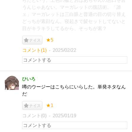
らだという。土色の服とおばあちゃんの悪口を言
うんじゃあない。マーガレットの腹話術。「誰
ェ」マーガレットは三白眼と普通の目の切り替え
どっちが素顔なん。寝起きで髪セットしてないと
目がキラキラしてるから、そっちが素？
★5
ナイス
コメント(1)
2025/02/22
ひいろ
噂のウージーはこちらにいらした。単発ネタなん
だ
★1
ナイス
コメント(0)
2025/01/19