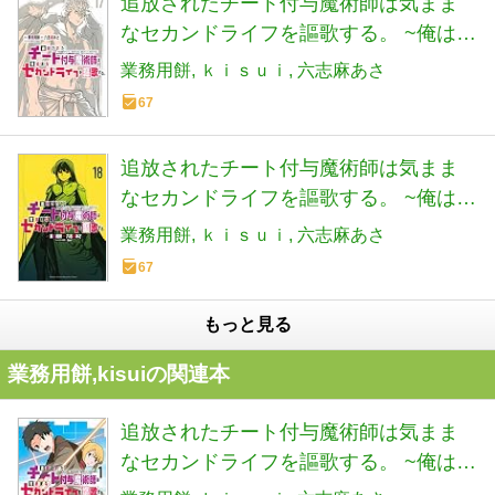
追放されたチート付与魔術師は気まま
ス)
なセカンドライフを謳歌する。 ~俺は武
器だけじゃなく、あらゆるものに『強
業務用餅
ｋｉｓｕｉ
六志麻あさ
化ポイント』を付与できるし、俺の意
67
思でいつでも効果を解除できるけど、
残った人たち大丈夫?~(17) (KCデラック
追放されたチート付与魔術師は気まま
ス)
なセカンドライフを謳歌する。 ~俺は武
器だけじゃなく、あらゆるものに『強
業務用餅
ｋｉｓｕｉ
六志麻あさ
化ポイント』を付与できるし、俺の意
67
思でいつでも効果を解除できるけど、
残った人たち大丈夫?~(18) (KCデラック
もっと見る
ス)
業務用餅,kisuiの関連本
追放されたチート付与魔術師は気まま
なセカンドライフを謳歌する。 ~俺は武
器だけじゃなく、あらゆるものに『強