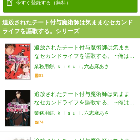
今すぐ登録する（無料）
追放されたチート付与魔術師は気ままなセカンド
ライフを謳歌する。シリーズ
追放されたチート付与魔術師は気まま
なセカンドライフを謳歌する。 ~俺は武
器だけじゃなく、あらゆるものに『強
業務用餅
ｋｉｓｕｉ
六志麻あさ
化ポイント』を付与できるし、俺の意
81
思でいつでも効果を解除できるけど、
残った人たち大丈夫?~(15) (KCデラック
追放されたチート付与魔術師は気まま
ス)
なセカンドライフを謳歌する。 ~俺は武
器だけじゃなく、あらゆるものに『強
業務用餅
ｋｉｓｕｉ
六志麻あさ
化ポイント』を付与できるし、俺の意
74
思でいつでも効果を解除できるけど、
残った人たち大丈夫?~(16) (KCデラック