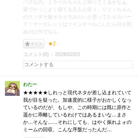
パスなの。ミラベルちゃんと帰ってくるかなぁ。
裸でかっこよく寝てる主人公笑う。リリィちゃん
のクソダサ服そろそろみたいと思ってたらカバー
下！マーガレットはツインテールにしたら目が死
ぬのは何でなん。
★2
ナイス
コメント(0)
2026/02/23
わたー
★★★★★しれっと現代ネタが差し込まれていて
我が目を疑った。加速度的に様子がおかしくなっ
ているのだが、もしや、この時期には既に原作と
遥かに乖離しているわけではあるまいな…まさ
か…そんな……それにしても、はやく振れよォの
ミームの回収、こんな序盤だったんだ…