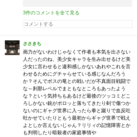
3件のコメントを全て見る
ささきち
画力がないわけじゃなくて作者も本気を出さない
人だったのね、美少女キャラを生み出せるけど美
少女に言わせると違和感しかないあれやこれを言
わせるためにグチャらせている感じなんだろう
か？そんでボスの竜との戦いだが不真面目戦闘で
な～刹那レベルでまともなところもあったよう
な？という気持ちもあるけど最後のツッコミどこ
ろしかない銃がポロッと落ちてきたり剣で傷つか
ないのにギャグ世界に入ったら拳と蹴りで血反吐
吐かせていたりともう最初からギャグ世界で戦え
よとしか言えないじゃん？リリィの記憶障害とか
も判明したり暗殺者の家庭事情や