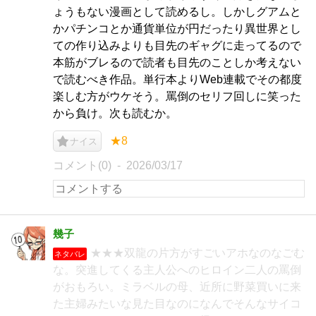
ょうもない漫画として読めるし。しかしグアムと
かパチンコとか通貨単位が円だったり異世界とし
ての作り込みよりも目先のギャグに走ってるので
本筋がブレるので読者も目先のことしか考えない
で読むべき作品。単行本よりWeb連載でその都度
楽しむ方がウケそう。罵倒のセリフ回しに笑った
から負け。次も読むか。
★8
ナイス
コメント(0)
2026/03/17
幾子
★★★双龍の片方がすごいアホなのなごむ
ネタバレ
な。突進してくる主人公へのヒロイン二人の罵倒
がおもろい。ミラベルの母、近所に野菜買いに来
た主婦みたいな見た目なのになんでそんなサイコ