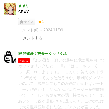
ままり
SEXY
★1
ナイス
コメント(0)
2024/11/09
想 詩拓@文芸サークル『文机』
「あの野郎 戦いの最中に我に尻を向けて
ネタバレ
カウンセリングだと……!!」「はっ やっ く
っ 振っれっよォォォ」 こんなに笑える対ドラ
ゴン戦がかつてあっただろうか。最難関ダンジョ
ンのボス・燐光竜でもこの漫画にかかればカート
ゥーン作画か！ なんなんだよウージー短機関銃
って！？ しかも燐光竜の隠し持つもん！？ あ
あツッコミ役が漫画の中に足らん！／この巻だけ
で大分世界観崩壊したな。グアムとか言ってた