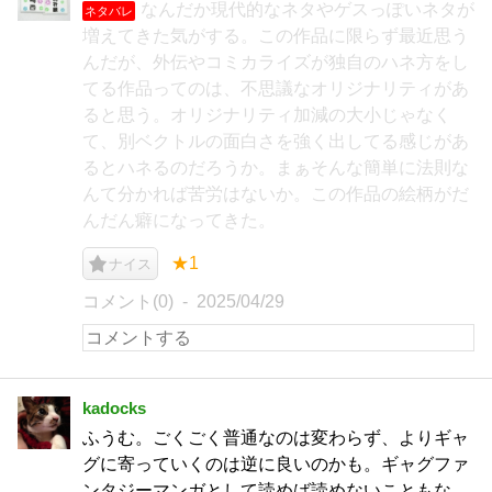
なんだか現代的なネタやゲスっぽいネタが
ネタバレ
増えてきた気がする。この作品に限らず最近思う
んだが、外伝やコミカライズが独自のハネ方をし
てる作品ってのは、不思議なオリジナリティがあ
ると思う。オリジナリティ加減の大小じゃなく
て、別ベクトルの面白さを強く出してる感じがあ
るとハネるのだろうか。まぁそんな簡単に法則な
んて分かれば苦労はないか。この作品の絵柄がだ
んだん癖になってきた。
★1
ナイス
コメント(0)
2025/04/29
kadocks
ふうむ。ごくごく普通なのは変わらず、よりギャ
グに寄っていくのは逆に良いのかも。ギャグファ
ンタジーマンガとして読めば読めないこともな