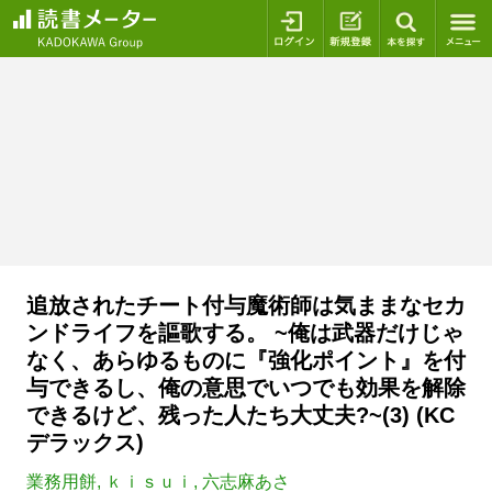
ログイン
新規登録
本を探
追放されたチート付与魔術師は気ままなセカ
ンドライフを謳歌する。 ~俺は武器だけじゃ
なく、あらゆるものに『強化ポイント』を付
与できるし、俺の意思でいつでも効果を解除
できるけど、残った人たち大丈夫?~(3) (KC
デラックス)
業務用餅
,
ｋｉｓｕｉ
,
六志麻あさ