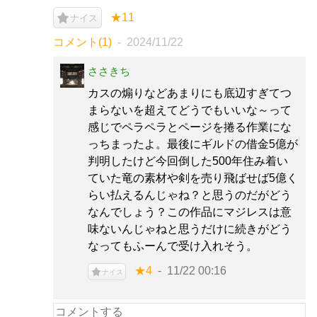
★11
ナイス
コメント(1)
2024/11/22
ささきち
カスの煽りなどあまりにも底辺すぎてつ
まらないを超えてどうでもいいな～って
感じでペラペラとページを捲る作業にな
っちまったよ。最後にギルドの借金5億が
判明したけど今回倒した500年住み着い
ていた竜の素材や剣を売り飛ばせば5億く
らい払えるんじゃね？と思うのだがどう
なんでしょう？この作品にマジレスは意
味ないんじゃねと思うだけに続きがどう
なってもふーんで受け入れそう。
★4
11/22 00:16
ナイス