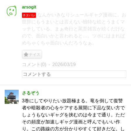
arsogit
なんかいきなりシュールギャグ漫画に。お
ネタバレ
世辞にもうまいとは言えない独特な絵とうまくマ
ッチしている。まぁ奇行と罵詈雑言が続くだけな
ので、面白いかと言われると…。ツボにはまれば
めちゃくちゃ面白いんだろうなぁ。
ナイス
コメント(0)
2026/03/19
さるぞう
3巻にしてやりたい放題極まる。竜を倒して復讐
者や暗殺者の心をケアする展開に下品な笑い方で
しょうもないギャグを挟むのは今まで通り。ただ
その頻度が加速しギャグ漫画と呼んでもいい作
り。この路線の方が分かりやすくて好きだな。し