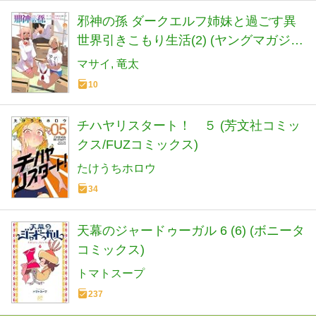
邪神の孫 ダークエルフ姉妹と過ごす異
世界引きこもり生活(2) (ヤングマガジン
KC)
マサイ
竜太
10
チハヤリスタート！ ５ (芳文社コミッ
クス/FUZコミックス)
たけうちホロウ
34
天幕のジャードゥーガル 6 (6) (ボニータ
コミックス)
トマトスープ
237