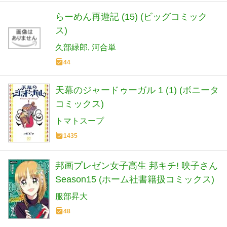
らーめん再遊記 (15) (ビッグコミック
ス)
久部緑郎
河合単
44
天幕のジャードゥーガル 1 (1) (ボニータ
コミックス)
トマトスープ
1435
邦画プレゼン女子高生 邦キチ! 映子さん
Season15 (ホーム社書籍扱コミックス)
服部昇大
48