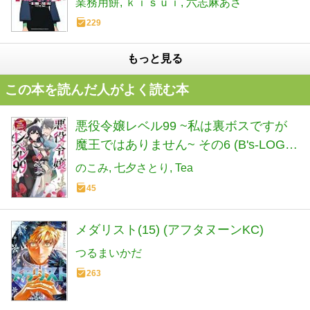
業務用餅
ｋｉｓｕｉ
六志麻あさ
化ポイント』を付与できるし、俺の意
229
思でいつでも効果を解除できるけど、
残った人たち大丈夫?~(5) (KCデラック
もっと見る
ス)
この本を読んだ人がよく読む本
悪役令嬢レベル99 ~私は裏ボスですが
魔王ではありません~ その6 (B's-LOG
COMICS)
のこみ
七夕さとり
Tea
45
メダリスト(15) (アフタヌーンKC)
つるまいかだ
263