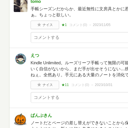
tomo
手帳シーズンだからか、最近無性に文房具とかに
ぁ。ちょっと欲しい。
ナイス
★1
コメント(
0
)
2023/11/05
えつ
Kindle Unlimited。ルーズリーフ手帳って
いく自信がないから、まだ手が出せそうにない…
ねぇ。全然あり。手元にある大量のノートを消化
ナイス
★11
コメント(
0
)
2023/10/31
ぱんぷきん
ノートだとページの差し替えができないことから