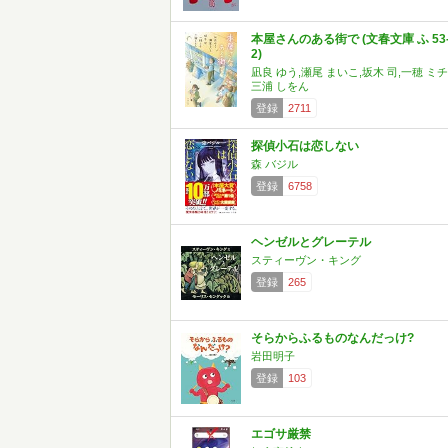
本屋さんのある街で (文春文庫 ふ 53
2)
凪良 ゆう,瀬尾 まいこ,坂木 司,一穂 ミチ
三浦 しをん
登録
2711
探偵小石は恋しない
森 バジル
登録
6758
ヘンゼルとグレーテル
スティーヴン・キング
登録
265
そらからふるものなんだっけ?
岩田明子
登録
103
エゴサ厳禁