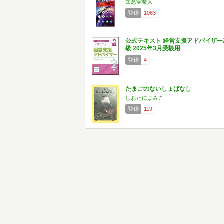
知念実希人
登録
1063
公式テキスト 経営支援アドバイザー
級 2025年3月受験用
登録
4
たまごのないしょばなし
しおたにまみこ
登録
119