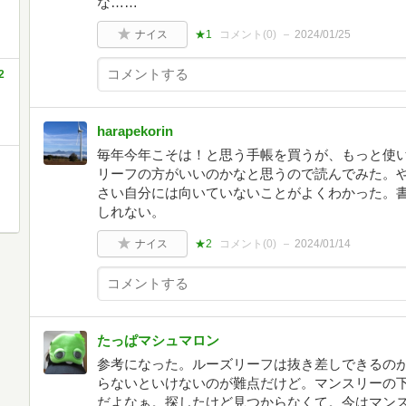
な……
ナイス
★1
コメント(
0
)
2024/01/25
2
harapekorin
毎年今年こそは！と思う手帳を買うが、もっと使
リーフの方がいいのかなと思うので読んでみた。
さい自分には向いていないことがよくわかった。
しれない。
ナイス
★2
コメント(
0
)
2024/01/14
たっぱマシュマロン
参考になった。ルーズリーフは抜き差しできるの
らないといけないのが難点だけど。マンスリーの
だよなぁ。探したけど見つからなくて。今はマン