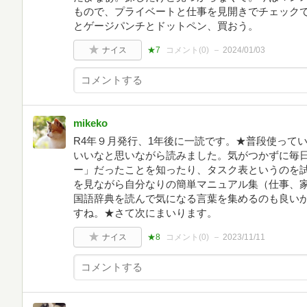
もので、プライベートと仕事を見開きでチェックで
とゲージパンチとドットペン、買おう。
ナイス
★7
コメント(
0
)
2024/01/03
mikeko
R4年９月発行、1年後に一読です。★普段使って
いいなと思いながら読みました。気がつかずに毎
ー」だったことを知ったり、タスク表というのを
を見ながら自分なりの簡単マニュアル集（仕事、
国語辞典を読んで気になる言葉を集めるのも良いか
すね。★さて次にまいります。
ナイス
★8
コメント(
0
)
2023/11/11