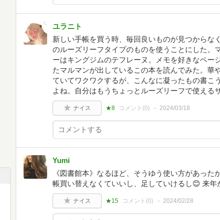
ユラニト
新しい手帳を買う時、毎回良いものが見つからな
のルーズリーフタイプのものを使うことにした。
ーはキングジムのテフレーヌ。メモを好きなペー
たマルマンが出しているこの本を読んでみた。華
ていてワクワクするが、こんなに凝ったもの書こ
よね。自分はもうちょっとルーズリーフで使える
ナイス
★8
コメント(
0
)
2024/03/18
Yumi
《図書館本》なるほど、そうゆう使い方があったか
帳買い替えなくていいし、足していけるし😊 来年
ナイス
★15
コメント(
0
)
2024/02/28