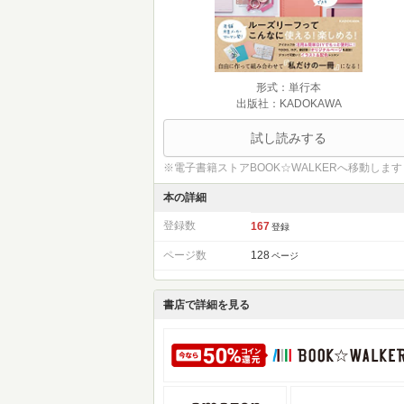
形式：単行本
出版社：KADOKAWA
試し読みする
※電子書籍ストアBOOK☆WALKERへ移動します
本の詳細
登録数
167
登録
ページ数
128
ページ
書店で詳細を見る