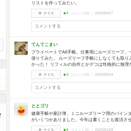
リストを作ってみたい。
ナイス
★4
コメント(
0
)
2026/04/27
てんてこまい
プライベートでA6手帳。仕事用にルーズリーフ。
借りてみた。 ルーズリーフ手帳にしなくても取り
かった！ リフィルの自作とかデコは性格的に無理
ナイス
★3
コメント(
0
)
2025/04/19
ととゴリ
健康手帳や家計簿、ミニルーズリーフ用のバイン
がいくつかありました。今年は書くことも復活さ
ナイス
★9
コメント(
0
)
2025/01/09