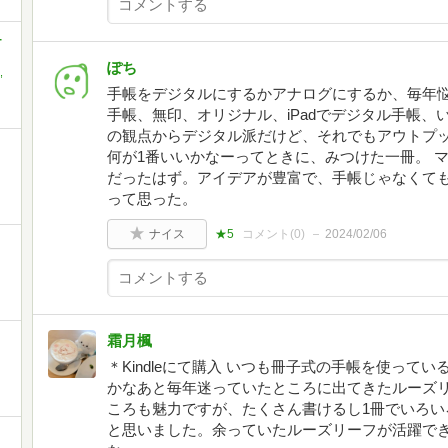
-
ぽち
,
手帳をデジタルにするかアナログにするか、毎年悩
手帳、無印、オリジナル、iPadでデジタル手帳
の観点からデジタル派だけど、それでもアウトプ
何が1番いいかなーってときに、みつけた一冊。 
だったはず。アイデアが豊富で、手帳じゃなくて
って思った。
ナイス
★5
コメント(
0
)
2024/02/06
霜月楓
＊Kindleにて購入 いつも冊子式の手帳を使って
かなあと毎年迷っていたところに出てきたルーズ
ころも魅力ですが、たくさん書けるし1冊でいろい
と思いました。余っていたルーズリーフが活躍で