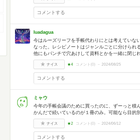
luadagua
今はルーズリーフを手帳代わりにとは考えていな
なった。レシピノートはジャンルごとに分けられ
他にもパンチで穴あけして資料とかを一緒に閉じ
ナイス
★4
コメント(
0
)
2024/08/25
ミャウ
今年の手帳会議のために買ったのに、ずーっと積
かんだで続いているのが１冊のみ。可能なら目的
ナイス
★2
コメント(
0
)
2024/06/12