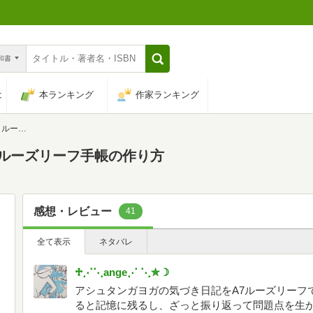
n和書
は
本ランキング
作家ランキング
の作り方
 ルーズリーフ手帳の作り方
感想・レビュー
41
全て表示
ネタバレ
♱⋰⋱ange⋰ ⋱✮☽
アシュタンガヨガの気づき日記をA7ルーズリーフ
ると記憶に残るし、ざっと振り返って問題点を生かすこと