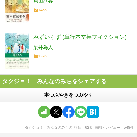
原田ひ香
1455
みずいらず (単行本文芸フィクション)
染井為人
1395
タクジョ！ みんなのみちをシェアする
本つぶやきをつぶやく
タクジョ！ みんなのみち
の
評価
62
％
感想・レビュー
548
件