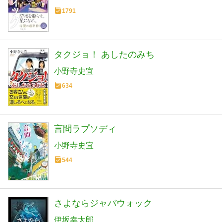
1791
タクジョ！ あしたのみち
小野寺史宜
634
言問ラプソディ
小野寺史宜
544
さよならジャバウォック
伊坂幸太郎