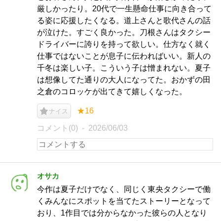
厳しかったり。20代で一生懸命仕事に向き合って
る姿に応援したくなる。道上さんと歌代さんの話
が泣けた。すごく良かった。刀根さんはタクシー
ドライバーに誇りを持って欲しい。仕方なく就く
仕事ではないことが息子に伝わればいい。新人の
千冬は楽しい子。こういう子は憎まれない。夏子
は想像してた通りの大人になってた。おかずの田
之倉のコロッケが出てきて嬉しくなった。
★16
ナイス
コメント(0)
2026/06/03
オサカ
今作は夏子だけでなく、同じく東央タクシーで働
くみんなにスポットを当てたストーリーとなって
おり、1作目では分からなかった彼らの人となり