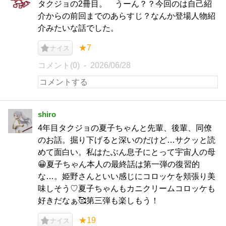
タクジョの2冊目。 うーん？？今回のは自己紹
介からの前回までのあらすじ？なんか登場人物紹
介みたいな話でした。
★7
ナイス
コメント(0)
2026/06/28
shiro
4年目タクジョの夏子ちゃんと先輩、後輩、同僚
のお話。掘り下げると深いのだけど…サクッと読
めて面白い。私はたぶん息子にとって宇宙人の母
😀夏子ちゃん本人の最終話は第一弾の復習的
な…。姫野さんといい感じにコロッケを頬張り美
味しそう♡夏子ちゃんもカニクリームコロッケも
好きだなぁ🥰第三弾も楽しもう！
★19
ナイス