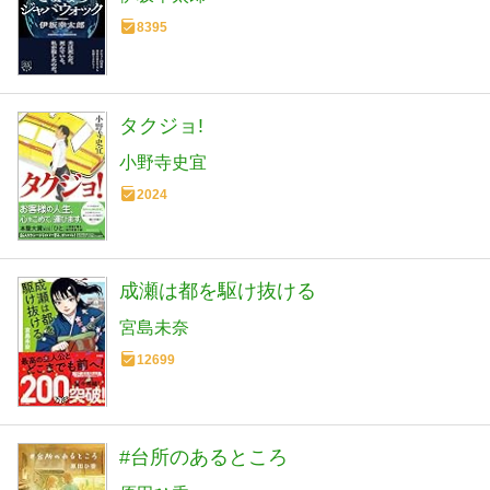
8395
タクジョ!
小野寺史宜
2024
成瀬は都を駆け抜ける
宮島未奈
12699
#台所のあるところ