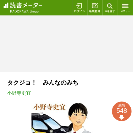
ログイン
新規登録
本を探
タクジョ！ みんなのみち
小野寺史宜
感想
548