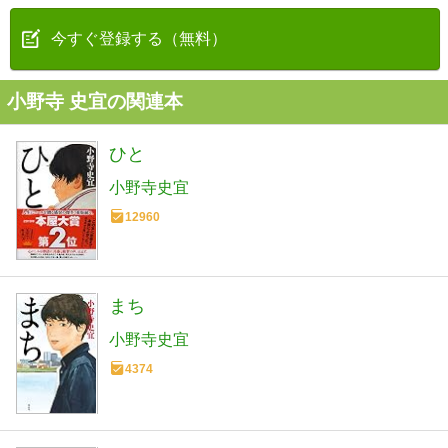
今すぐ登録する（無料）
小野寺 史宜の関連本
ひと
小野寺史宜
12960
まち
小野寺史宜
4374