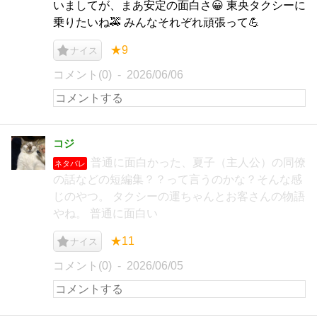
いましてが、まあ安定の面白さ😀 東央タクシーに
乗りたいね🚕 みんなそれぞれ頑張って💪
★9
ナイス
コメント(0)
2026/06/06
コジ
普通に面白かった、夏子（主人公）の同僚
ネタバレ
の話などの短編集？？って言うのかな？そんな感
じのやつ。 タクシーの運ちゃんとお客さんの物語
やね。 普通に面白い
★11
ナイス
コメント(0)
2026/06/05