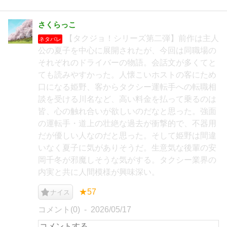
さくらっこ
【タクジョ！シリーズ第二弾】前作は主人
ネタバレ
公の夏子を中心に展開されたが、今回は同職場の
それぞれのドライバーの物語。会話文が多くてと
ても読みやすかった。人懐こいホストの客にため
口になる姫野、客からタクシー運転手への転職相
談を受ける川名など、高い料金を払って乗るのは
皆、心の触れ合いが欲しいのだなと思った。強面
の運転手・道上の壮絶な過去が衝撃的で、不器用
だが優しい人なのだと思った。そして姫野は間違
いなく夏子に気がありそうだ。生意気な後輩の安
岡千冬が邪魔しそうな気がする。タクシー業界の
内実と共に人間模様が興味深い。
★57
ナイス
コメント(0)
2026/05/17