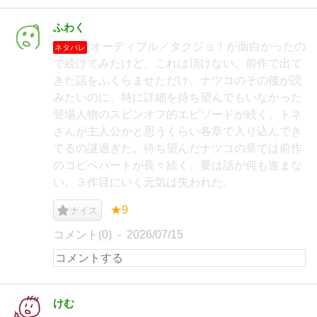
ふわく
オーディブル／タクジョ！が面白かったの
ネタバレ
で続けてみたけど、これは頂けない。前作で出て
きた話をふくらませただけ。ナツコのその後が読
みたいのに、特に詳細を待ち望んでもいなかった
登場人物のスピンオフ的エピソードが続く。トネ
さんが主人公かと思うくらい各章で入り込んでき
てるの謎過ぎた。待ち望んだナツコの章では前作
のコピペパートが長々続く。要は話が何も進まな
い。３作目にいく元気は失われた。
★9
ナイス
コメント(0)
2026/07/15
けむ