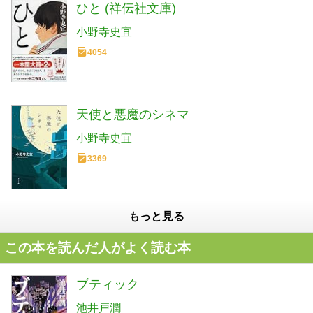
ひと (祥伝社文庫)
小野寺史宜
4054
天使と悪魔のシネマ
小野寺史宜
3369
もっと見る
この本を読んだ人がよく読む本
ブティック
池井戸潤