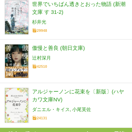
世界でいちばん透きとおった物語 (新潮
文庫 す 31-2)
杉井光
29948
傲慢と善良 (朝日文庫)
辻村深月
42510
アルジャーノンに花束を〔新版〕(ハヤ
カワ文庫NV)
ダニエル・キイス
小尾芙佐
24131