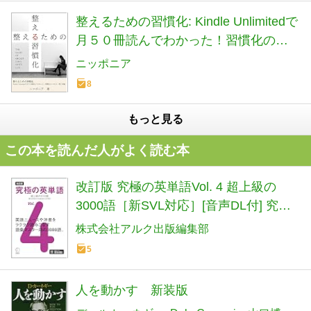
整えるための習慣化: Kindle Unlimitedで
月５０冊読んでわかった！習慣化のい
ろは４〜整う家編
ニッポニア
8
もっと見る
この本を読んだ人がよく読む本
改訂版 究極の英単語Vol. 4 超上級の
3000語［新SVL対応］[音声DL付] 究極
シリーズ
株式会社アルク出版編集部
5
人を動かす 新装版