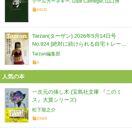
デールカーネギー
Dale Carnegie
山口博
14131
Tarzan(ターザン) 2026年5月14日号
No.924 [絶対に続けられる自宅トレーニ
ング。] [雑誌]
Tarzan編集部
4
人気の本
一次元の挿し木 (宝島社文庫 『このミ
ス』大賞シリーズ)
松下龍之介
23425