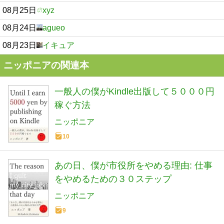
08月25日
xyz
08月24日
agueo
08月23日
イキュア
ニッポニアの関連本
一般人の僕がKindle出版して５０００円
稼ぐ方法
ニッポニア
10
あの日、僕が市役所をやめる理由: 仕事
をやめるための３０ステップ
ニッポニア
9