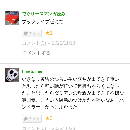
でぐりー＠マンガ読み
ブックライブ版にて
★1
ナイス
コメント(0)
2022/11/18
timeturner
いきなり黄昏のつらい生い立ちが出てきて重い、
と思ったら軽い話が続いて気持ちがらくになっ
た、と思ったらダミアンの母親が出てきて不穏な
雰囲気。こういう緩急のつけかたが巧いなあ。ハ
ンドラー、かっこよかった。
★3
ナイス
コメント(0)
2022/10/29