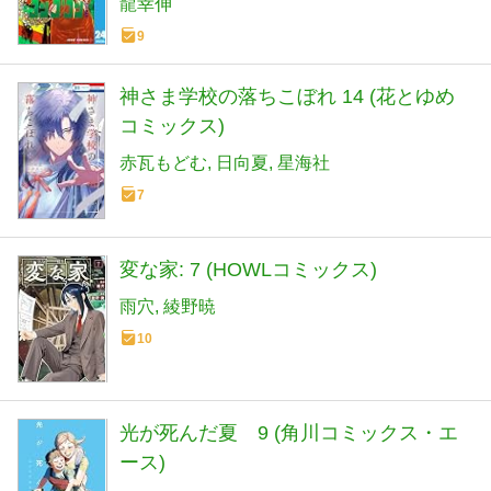
龍幸伸
9
神さま学校の落ちこぼれ 14 (花とゆめ
コミックス)
赤瓦もどむ
日向夏
星海社
7
変な家: 7 (HOWLコミックス)
雨穴
綾野暁
10
光が死んだ夏 9 (角川コミックス・エ
ース)