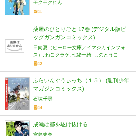
モクモクれん
11
薬屋のひとりごと 17巻 (デジタル版ビ
ッグガンガンコミックス)
日向夏（ヒーロー文庫／イマジカインフォ
ス）
ねこクラゲ
七緒一綺
しのとうこ
12
ふらいんぐうぃっち（１５） (週刊少年
マガジンコミックス)
石塚千尋
14
成瀬は都を駆け抜ける
宮島未奈