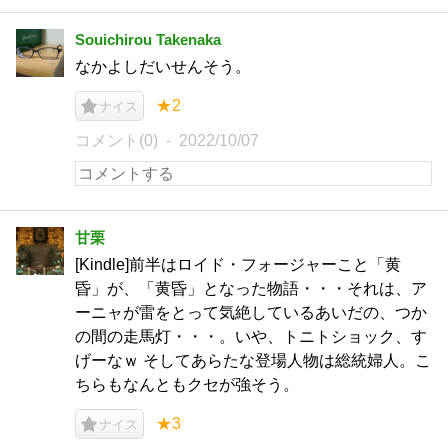
Souichirou Takenaka
なかよしだいせんそう。
★2
ナイス
コメント(0)
2022/10/07
甘栗
[Kindle]前半はロイド・フォージャーこと「黄
昏」が、「黄昏」となった物語・・・それは、ア
ーニャが雷をとって気絶しているあいだの、つか
の間の走馬灯・・・。いや、トニトショック、す
げーなｗ そしてあらたな登場人物は総統婦人。こ
ちらもなんともクセが強そう。
★3
ナイス