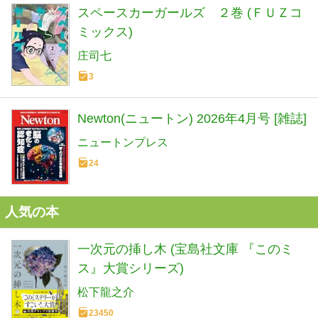
スペースカーガールズ ２巻 (ＦＵＺコ
ミックス)
庄司七
3
Newton(ニュートン) 2026年4月号 [雑誌]
ニュートンプレス
24
人気の本
一次元の挿し木 (宝島社文庫 『このミ
ス』大賞シリーズ)
松下龍之介
23450