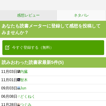
感想レビュー
ネタバレ
あなたも読書メーターに登録して感想を投稿して
みませんか？
今すぐ登録する（無料）
読みおわった読書家最新5件(5)
11月03日
内臓
11月01日
智木
09月03日
Jun
06月08日
どくねく
11月28日
つぐみ