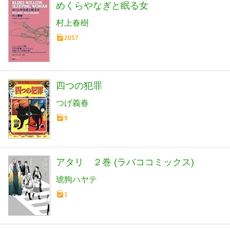
めくらやなぎと眠る女
村上春樹
2057
四つの犯罪
つげ義春
9
アタリ ２巻 (ラバココミックス)
琥狗ハヤテ
1