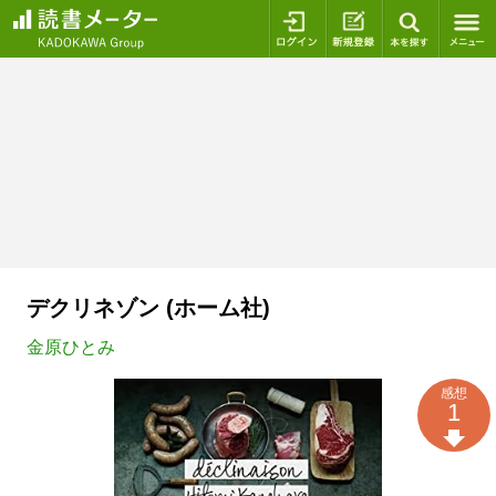
ログイン
新規登録
本を探
デクリネゾン (ホーム社)
金原ひとみ
感想
1