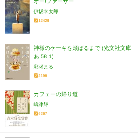
オー!ファーザー
伊坂幸太郎
12429
神様のケーキを頬ばるまで (光文社文庫
あ 58-1)
彩瀬まる
2199
カフェーの帰り道
嶋津輝
6267