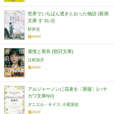
世界でいちばん透きとおった物語 (新潮
文庫 す 31-2)
杉井光
29954
傲慢と善良 (朝日文庫)
辻村深月
42528
アルジャーノンに花束を〔新版〕(ハヤ
カワ文庫NV)
ダニエル・キイス
小尾芙佐
24136