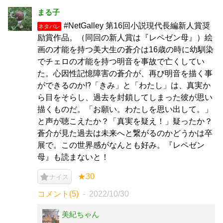
まる子
#NetGalley 第16回小説現代長編新人賞奨
ネタバレ
励賞作品。（同回の新人賞は『レペゼン母』）絵
画の才能を持つ美大生の蒼介は16歳の時に幼馴染
でチェロの才能を持つ明音を事故で亡くしてい
た。心因性記憶障害の蒼介が、再び明音を描く事
ができるのか⁉️「きみ」と「わたし」は、真実か
ら目をそらし、過去を封鎖してしまった彼が思い
描くものだ。「お願い。わたしを思い出して。」
と声が聴こえたか？「真実を疑え！」疑ったか？
蒼介が見た過去は未来へと繋がるのかどうかは卒
展で。この世界感がなんとも好み。『レペゼン
母』も読まないと！
★30
ナイス
コメント(5)
2022/10/30
美紀ちゃん