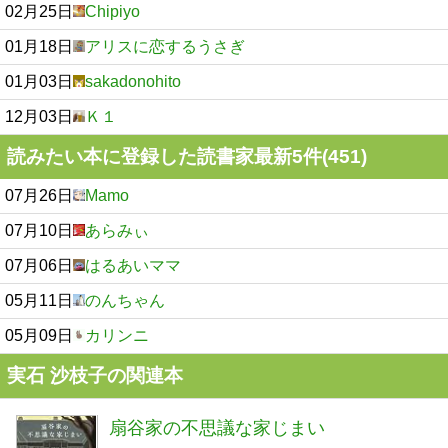
02月25日
Chipiyo
01月18日
アリスに恋するうさぎ
01月03日
sakadonohito
12月03日
Ｋ１
読みたい本に登録した読書家最新5件(451)
07月26日
Mamo
07月10日
あらみぃ
07月06日
はるあいママ
05月11日
のんちゃん
05月09日
カリンニ
実石 沙枝子の関連本
扇谷家の不思議な家じまい