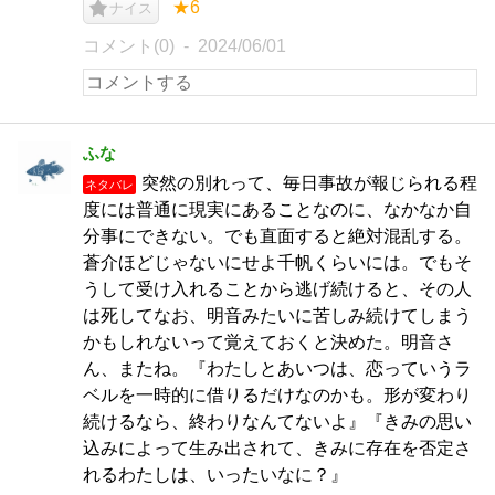
★6
ナイス
コメント(0)
2024/06/01
ふな
突然の別れって、毎日事故が報じられる程
ネタバレ
度には普通に現実にあることなのに、なかなか自
分事にできない。でも直面すると絶対混乱する。
蒼介ほどじゃないにせよ千帆くらいには。でもそ
うして受け入れることから逃げ続けると、その人
は死してなお、明音みたいに苦しみ続けてしまう
かもしれないって覚えておくと決めた。明音さ
ん、またね。『わたしとあいつは、恋っていうラ
ベルを一時的に借りるだけなのかも。形が変わり
続けるなら、終わりなんてないよ』『きみの思い
込みによって生み出されて、きみに存在を否定さ
れるわたしは、いったいなに？』