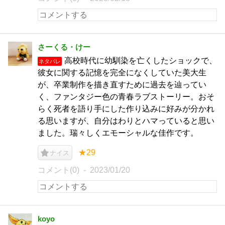
さーくる・けー
高校時代に幼馴染を亡くしたショックで、
ネタバレ
彼女に関する記憶を完全になくしていた美大生
が、卒業制作を描き直すために過去を辿ってい
く、ファンタジー色の青春ラブストーリー。おそ
らく死者を語り手にした作り込みに好みが分かれ
る思いますが、自分はわりとハマっていると思い
ました。瑞々しくエモーシャルな佳作です。
★29
ナイス
コメント(0)
2023/01/20
koyo