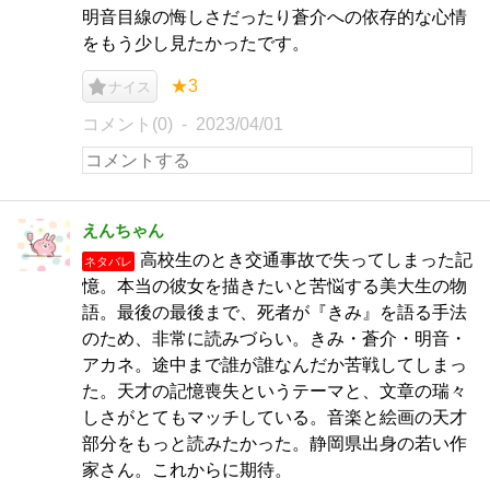
明音目線の悔しさだったり蒼介への依存的な心情
をもう少し見たかったです。
★3
ナイス
コメント(0)
2023/04/01
えんちゃん
高校生のとき交通事故で失ってしまった記
ネタバレ
憶。本当の彼女を描きたいと苦悩する美大生の物
語。最後の最後まで、死者が『きみ』を語る手法
のため、非常に読みづらい。きみ・蒼介・明音・
アカネ。途中まで誰が誰なんだか苦戦してしまっ
た。天才の記憶喪失というテーマと、文章の瑞々
しさがとてもマッチしている。音楽と絵画の天才
部分をもっと読みたかった。静岡県出身の若い作
家さん。これからに期待。