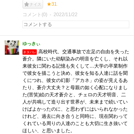
★31
ナイス
コメント(0)
2022/11/22
ゆっきぃ
高校時代、交通事故で左足の自由を失った
ネタバレ
蒼介。隣にいた幼馴染みの明音を亡くし、それ以
来彼女に関わる記憶も失くして…大学の卒業制作
で彼女を描こうと決め、彼女を知る人達に話を聞
くにつれ、彼女の幻影「アカネ」の姿が見えるあ
たり、蒼介大丈夫？と母親の如く心配になりまし
た(苦笑)絵の天才蒼介と、チェロの天才明音、二
人が共鳴して造り出す世界が、未来まで続いてい
けばよかったのに、と思わずにはいられなかった
けれど、過去に向き合うと同時に、現在関わって
くれている周りの人達のことも大切に生き抜いて
ほしい、と思いました。