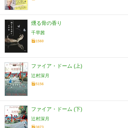
燻る骨の香り
千早茜
1560
ファイア・ドーム (上)
辻村深月
5156
ファイア・ドーム (下)
辻村深月
3873