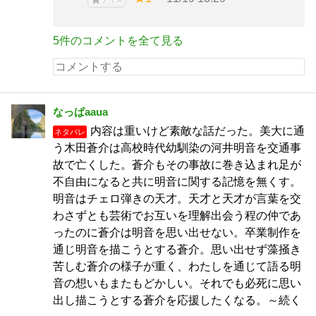
5件のコメントを全て見る
なっぱaaua
内容は重いけど素敵な話だった。美大に通
ネタバレ
う木田蒼介は高校時代幼馴染の河井明音を交通事
故で亡くした。蒼介もその事故に巻き込まれ足が
不自由になると共に明音に関する記憶を無くす。
明音はチェロ弾きの天才。天才と天才が言葉を交
わさずとも芸術でお互いを理解出会う程の仲であ
ったのに蒼介は明音を思い出せない。卒業制作を
通じ明音を描こうとする蒼介。思い出せず藻掻き
苦しむ蒼介の様子が重く、わたしを通じて語る明
音の想いもまたもどかしい。それでも必死に思い
出し描こうとする蒼介を応援したくなる。～続く