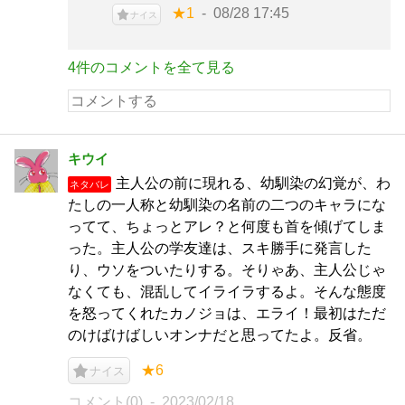
★1
08/28 17:45
ナイス
4件のコメントを全て見る
キウイ
主人公の前に現れる、幼馴染の幻覚が、わ
ネタバレ
たしの一人称と幼馴染の名前の二つのキャラにな
ってて、ちょっとアレ？と何度も首を傾げてしま
った。主人公の学友達は、スキ勝手に発言した
り、ウソをついたりする。そりゃあ、主人公じゃ
なくても、混乱してイライラするよ。そんな態度
を怒ってくれたカノジョは、エライ！最初はただ
のけばけばしいオンナだと思ってたよ。反省。
★6
ナイス
コメント(0)
2023/02/18