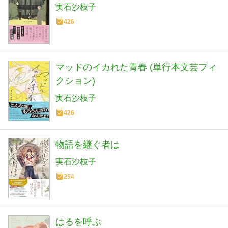
実石沙枝子
426
マッドのイカれた青春 (単行本文芸フィ
クション)
実石沙枝子
426
物語を継ぐ者は
実石沙枝子
254
はるを呼ぶ