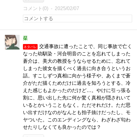
コメント(0)
2025/02/07
栞
交通事故に遭ったことで、同じ事故で亡く
ネタバレ
なった幼馴染・河合明音のことを忘れてしまった
蒼介は、美大の教授をうならせるために、忘れて
しまった彼女を描くべく過去に向き合うというお
話。すこしずつ真相に向かう様子や、あくまで蒼
介がただ描くためだけに過去を知ろうとする、冷
えた感じもよかったのだけど…。やけに引っ張る
割に、思い出した先に何か驚く真相が隠されいて
いるとかいうこともなく。ただそれだけ。ただ思
い出すだけなのがなんとも拍子抜けだったし、モ
ヤついた。このエンディングなら、わざわざ匂わ
せたりしなくても良かったのでは？