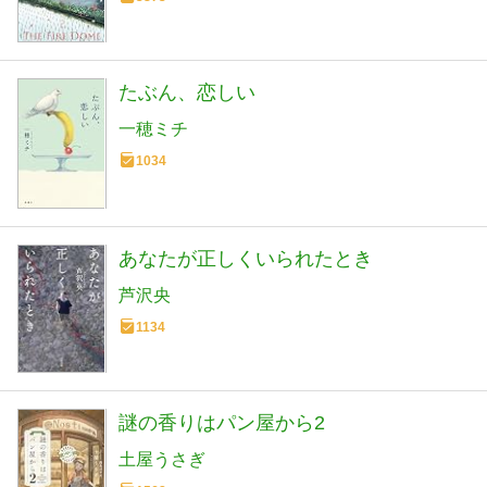
たぶん、恋しい
一穂ミチ
1034
あなたが正しくいられたとき
芦沢央
1134
謎の香りはパン屋から2
土屋うさぎ