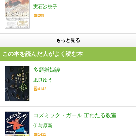
実石沙枝子
209
もっと見る
この本を読んだ人がよく読む本
多類婚姻譚
凪良ゆう
4142
コズミック・ガール 宙わたる教室
伊与原新
1411