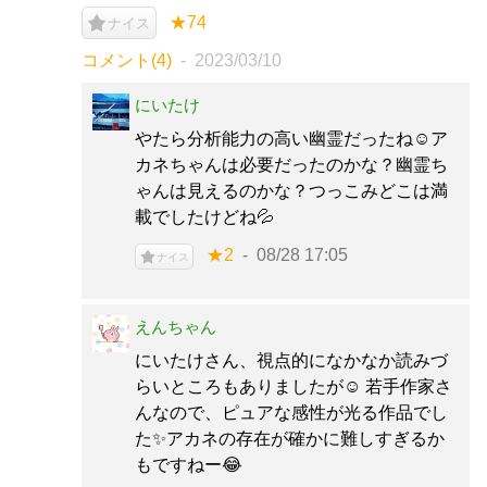
★74
ナイス
コメント(4)
2023/03/10
にいたけ
やたら分析能力の高い幽霊だったね☺️ア
カネちゃんは必要だったのかな？幽霊ち
ゃんは見えるのかな？つっこみどこは満
載でしたけどね💦
★2
08/28 17:05
ナイス
えんちゃん
にいたけさん、視点的になかなか読みづ
らいところもありましたが☺️ 若手作家さ
んなので、ピュアな感性が光る作品でし
た✨️アカネの存在が確かに難しすぎるか
もですねー😂