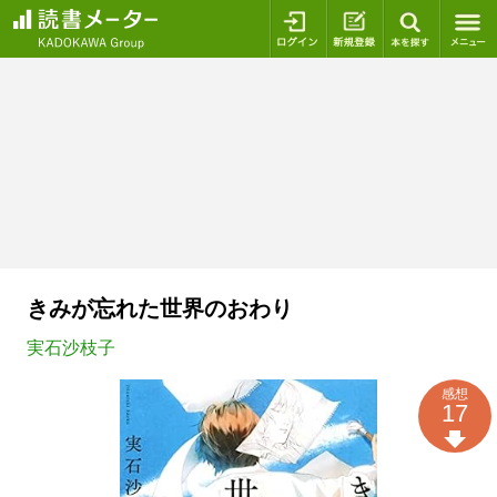
ログイン
新規登録
本を探
きみが忘れた世界のおわり
実石沙枝子
感想
17