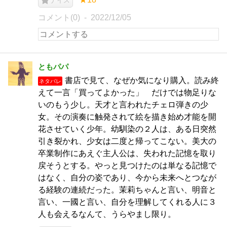
ナイス
コメント(0)
2022/12/05
ともパパ
書店で見て、なぜか気になり購入。読み終
ネタバレ
えて一言「買ってよかった」 だけでは物足りな
いのもう少し。天才と言われたチェロ弾きの少
女。その演奏に触発されて絵を描き始め才能を開
花させていく少年。幼馴染の２人は、ある日突然
引き裂かれ、少女は二度と帰ってこない。美大の
卒業制作にあえぐ主人公は、失われた記憶を取り
戻そうとする。やっと見つけたのは単なる記憶で
はなく、自分の姿であり、今から未来へとつなが
る経験の連続だった。茉莉ちゃんと言い、明音と
言い、一國と言い、自分を理解してくれる人に３
人も会えるなんて、うらやまし限り。