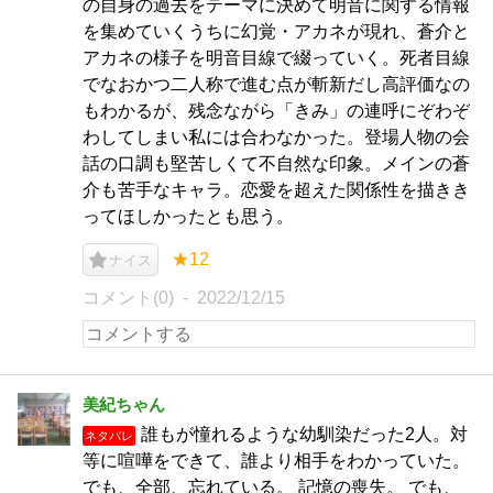
の自身の過去をテーマに決めて明音に関する情報
を集めていくうちに幻覚・アカネが現れ、蒼介と
アカネの様子を明音目線で綴っていく。死者目線
でなおかつ二人称で進む点が斬新だし高評価なの
もわかるが、残念ながら「きみ」の連呼にぞわぞ
わしてしまい私には合わなかった。登場人物の会
話の口調も堅苦しくて不自然な印象。メインの蒼
介も苦手なキャラ。恋愛を超えた関係性を描きき
ってほしかったとも思う。
★12
ナイス
コメント(0)
2022/12/15
美紀ちゃん
誰もが憧れるような幼馴染だった2人。対
ネタバレ
等に喧嘩をできて、誰より相手をわかっていた。
でも、全部、忘れている。 記憶の喪失。 でも、