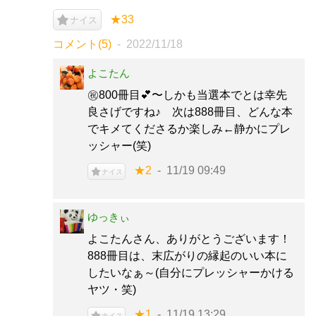
★33
ナイス
コメント(5)
2022/11/18
よこたん
㊗800冊目💕〜しかも当選本でとは幸先
良さげですね♪ 次は888冊目、どんな本
でキメてくださるか楽しみ←静かにプレ
ッシャー(笑)
★2
11/19 09:49
ナイス
ゆっきぃ
よこたんさん、ありがとうございます！
888冊目は、末広がりの縁起のいい本に
したいなぁ～(自分にプレッシャーかける
ヤツ・笑)
★1
11/19 13:29
ナイス