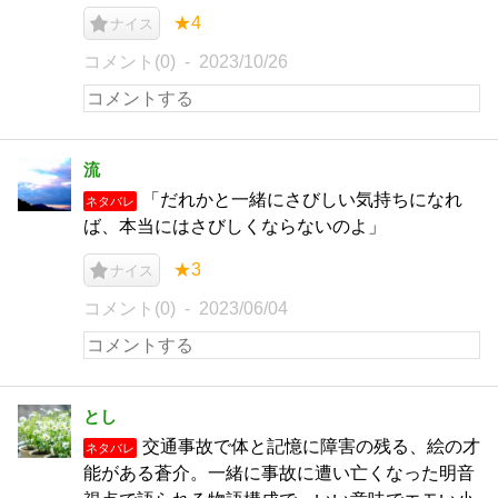
★4
ナイス
コメント(0)
2023/10/26
流
「だれかと一緒にさびしい気持ちになれ
ネタバレ
ば、本当にはさびしくならないのよ」
★3
ナイス
コメント(0)
2023/06/04
とし
交通事故で体と記憶に障害の残る、絵の才
ネタバレ
能がある蒼介。一緒に事故に遭い亡くなった明音