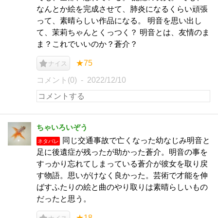
なんとか絵を完成させて、肺炎になるくらい頑張
って、素晴らしい作品になる。 明音を思い出し
て、茉莉ちゃんとくっつく？ 明音とは、友情のま
ま？これでいいのか？蒼介？
★75
ナイス
コメント(0)
2022/12/10
ちゃいろいぞう
同じ交通事故で亡くなった幼なじみ明音と
ネタバレ
足に後遺症が残ったが助かった蒼介。明音の事を
すっかり忘れてしまっている蒼介が彼女を取り戻
す物語。思いがけなく良かった。芸術で才能を伸
ばすふたりの絵と曲のやり取りは素晴らしいもの
だったと思う。
★18