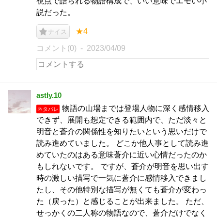
視点で語られる物語構成で、いい意味でエモい小
説だった。
★4
ナイス
コメント(0)
2023/04/09
astly.10
物語の山場までは登場人物に深く感情移入
ネタバレ
できず、展開も想定できる範囲内で、ただ淡々と
明音と蒼介の関係性を知りたいという思いだけで
読み進めていました。 どこか他人事として読み進
めていたのはある意味蒼介に近い心情だったのか
もしれないです。 ですが、蒼介が明音を思い出す
時の激しい描写で一気に蒼介に感情移入できまし
たし、その他特別な描写が無くても蒼介が変わっ
た（戻った）と感じることが出来ました。 ただ、
せっかくの二人称の物語なので、蒼介だけでなく