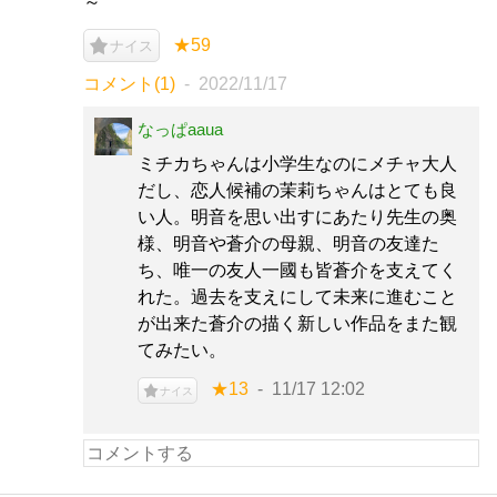
～
★59
ナイス
コメント(1)
2022/11/17
なっぱaaua
ミチカちゃんは小学生なのにメチャ大人
だし、恋人候補の茉莉ちゃんはとても良
い人。明音を思い出すにあたり先生の奥
様、明音や蒼介の母親、明音の友達た
ち、唯一の友人一國も皆蒼介を支えてく
れた。過去を支えにして未来に進むこと
が出来た蒼介の描く新しい作品をまた観
てみたい。
★13
11/17 12:02
ナイス