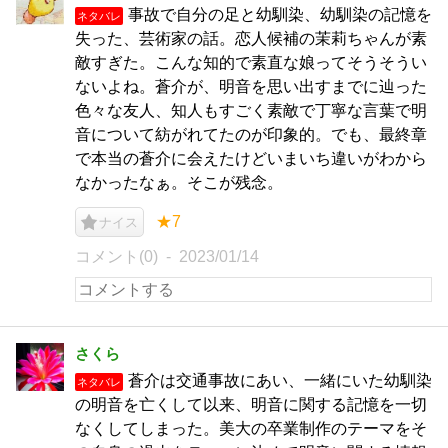
事故で自分の足と幼馴染、幼馴染の記憶を
ネタバレ
失った、芸術家の話。恋人候補の茉莉ちゃんが素
敵すぎた。こんな知的で素直な娘ってそうそうい
ないよね。蒼介が、明音を思い出すまでに辿った
色々な友人、知人もすごく素敵で丁寧な言葉で明
音について紡がれてたのが印象的。でも、最終章
で本当の蒼介に会えたけどいまいち違いがわから
なかったなぁ。そこが残念。
★7
ナイス
コメント(0)
2023/01/14
さくら
蒼介は交通事故にあい、一緒にいた幼馴染
ネタバレ
の明音を亡くして以来、明音に関する記憶を一切
なくしてしまった。美大の卒業制作のテーマをそ