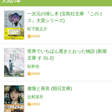
人気の本
一次元の挿し木 (宝島社文庫 『このミ
ス』大賞シリーズ)
松下龍之介
23484
世界でいちばん透きとおった物語 (新潮
文庫 す 31-2)
杉井光
29966
傲慢と善良 (朝日文庫)
辻村深月
42552