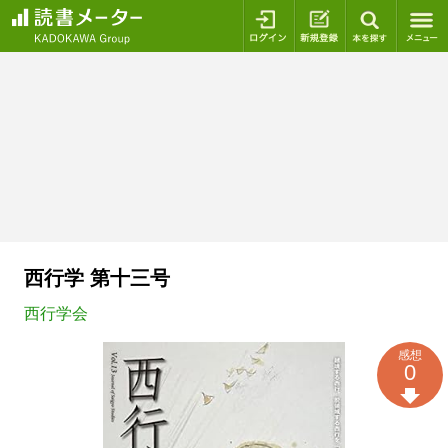
ログイン
新規登録
本を探
西行学 第十三号
西行学会
感想
0