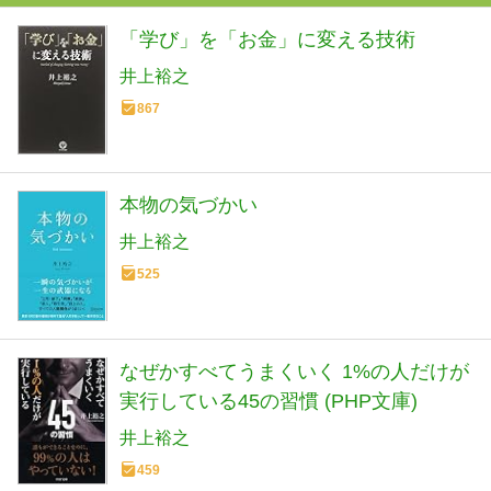
「学び」を「お金」に変える技術
井上裕之
867
本物の気づかい
井上裕之
525
なぜかすべてうまくいく 1%の人だけが
実行している45の習慣 (PHP文庫)
井上裕之
459