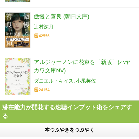
傲慢と善良 (朝日文庫)
辻村深月
42556
アルジャーノンに花束を〔新版〕(ハヤ
カワ文庫NV)
ダニエル・キイス
小尾芙佐
24154
潜在能力が開花する速聴インプット術をシェアす
る
本つぶやきをつぶやく