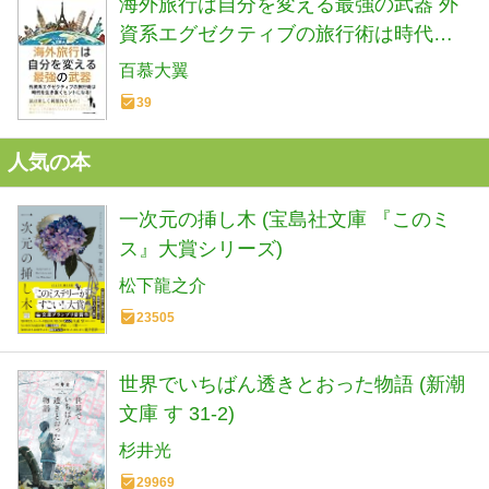
海外旅行は自分を変える最強の武器 外
資系エグゼクティブの旅行術は時代を
生き抜くヒントになる！
百慕大翼
39
人気の本
一次元の挿し木 (宝島社文庫 『このミ
ス』大賞シリーズ)
松下龍之介
23505
世界でいちばん透きとおった物語 (新潮
文庫 す 31-2)
杉井光
29969