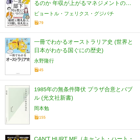
るのか 年収が上がるマネジメントの法
則
ピョートル・フェリクス・グジバチ
79
一冊でわかるオーストラリア史 (世界と
日本がわかる国ぐにの歴史)
永野隆行
45
1985年の無条件降伏 プラザ合意とバブ
ル (光文社新書)
岡本勉
155
CAN'T HURT ME（キャント・ハート・