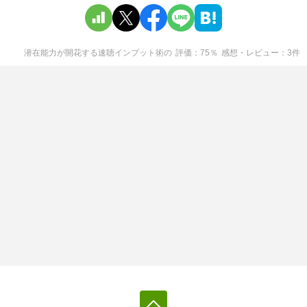
潜在能力が開花する速聴インプット術
の
評価
75
％
感想・レビュー
3
件