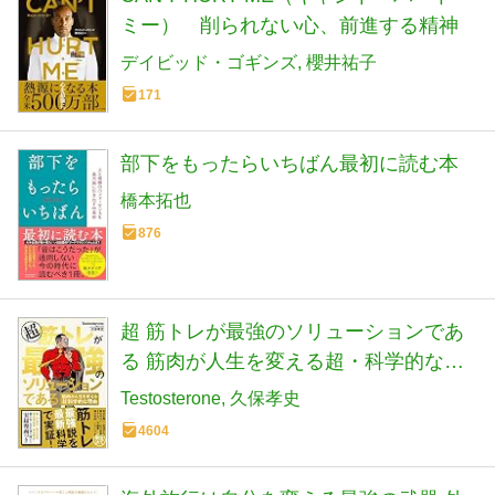
ミー） 削られない心、前進する精神
デイビッド・ゴギンズ
櫻井祐子
171
部下をもったらいちばん最初に読む本
橋本拓也
876
超 筋トレが最強のソリューションであ
る 筋肉が人生を変える超・科学的な理
由
Testosterone
久保孝史
4604