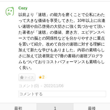
Cozy
以前より「速聴」の能力を磨くことで公私にわた
って大きな価値を享受してきた。10年以上に出逢
い速聴や自己啓発の大切さに強く気づかせて頂い
た著者が「速聴」の価値、磨き方、エビデンスベ
ースでの脳との関係性などを分かりやすさに重点
を置いて紹介。改めて自分の速聴に対する理解に
加えて新たな学びもありました。内容の素晴らし
さに加えて読者限定で7冊の書籍の速聴プログラ
ムもついておりコストパフォーマンスも素晴らし
く良い。
★2
ナイス
コメント(0)
2022/11/06
最初
1
最後