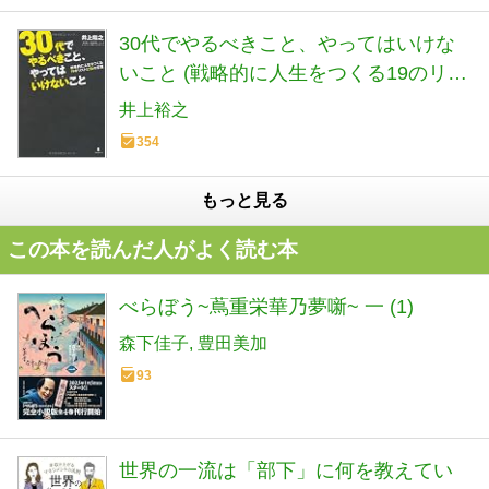
30代でやるべきこと、やってはいけな
いこと (戦略的に人生をつくる19のリス
トと56の言葉)
井上裕之
354
もっと見る
この本を読んだ人がよく読む本
べらぼう~蔦重栄華乃夢噺~ 一 (1)
森下佳子
豊田美加
93
世界の一流は「部下」に何を教えてい