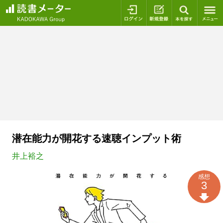
ログイン
新規登録
本を探
潜在能力が開花する速聴インプット術
井上裕之
感想
3