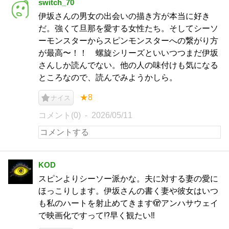
switch_70
伊坂さんの男女の出会いの描き方が本当に好き
だ。強くて旦那を愛する女性たち。そしてシーソ
ーモンスターからスピンモンスターへの繋がり方
が最高〜！！ 螺旋シリーズといいつつまだ伊坂
さんしか読んでない。他の人の味付けも気になる
ところなので、読んでみようかしら。
★8
ナイス
コメント(0)
2026/05/11
KOD
スピンよりシーソー派かな。夫に対する妻の愛に
ほっこりします。伊坂さんの書く妻や彼女はいつ
も私のハートを射止めてきます🫣アンハサウェイ
で映画化ですって⁉️早く観たい‼️