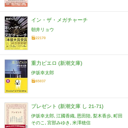
イン・ザ・メガチャーチ
朝井リョウ
22170
重力ピエロ (新潮文庫)
伊坂幸太郎
65037
プレゼント (新潮文庫 し 21-71)
伊坂幸太郎
江國香織
恩田陸
梨木香歩
町田
そのこ
宮部みゆき
米澤穂信