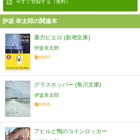
今すぐ登録する（無料）
伊坂 幸太郎の関連本
重力ピエロ (新潮文庫)
伊坂幸太郎
65037
グラスホッパー (角川文庫)
伊坂幸太郎
63525
アヒルと鴨のコインロッカー