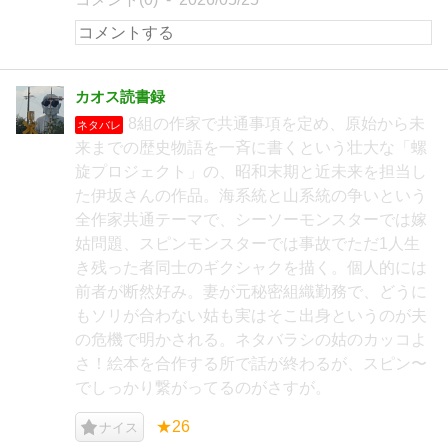
カオス読書録
8組の作家で共通事項を定め、原始から未
ネタバレ
来までの歴史物語を一斉に書くという壮大な「螺
旋プロジェクト」の、昭和末期と近未来を担当し
た伊坂さんの作品。海系統と山系統の争いという
全作家共通テーマで、シーソーモンスターでは嫁
姑問題、スピンモンスターでは事故でただ1人生
き残った者同士のギクシャクを描く。個人的には
前者が断然好み。妻が元秘密組織勤務で、どうに
もソリが合わない姑も実はそこ出身というのが夫
の危機で明かされる。ネタバラシの姑のカッコよ
さ！絵本を合作する所で話が終わるが、スピン〜
でしっかり繋がってるのがさすが。
★26
ナイス