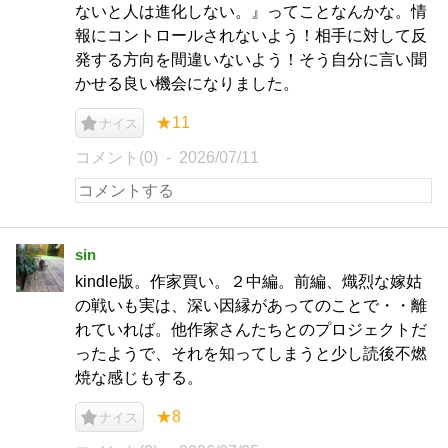
ないと人は進化しない。』ってことなんかな。情
報にコントロールされないよう！相手に対して反
発する方向を間違いないよう！そう自分に言い聞
かせる良い機会になりました。
★11
ナイス
コメント(0)
2026/07/11
sin
kindle版。作家買い。２中編。前編、熾烈な嫁姑
の戦いも実は、深い因縁があってのことで・・離
れていれば。他作家さんたちとのプロジェクトだ
ったようで、それを知ってしまうと少し読後不燃
焼な感じもする。
★8
ナイス