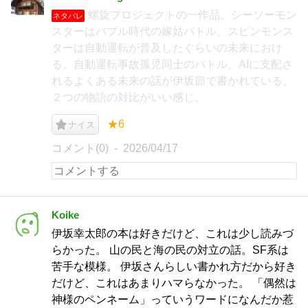
螺旋プロジェクトの一作品。シーソーモン
ネタバレ
スターはバブル時代の嫁姑バトル。スピンモンス
ターは自動運転が普及したぐらいの未来におけ
る、自動運転事故孤児同士のバトル。AIに支配さ
れるよくある未来の話が伊坂節で書かれている。
２つの物語の対比がいい感じ。
★6
ナイス
コメント(0)
2026/04/17
Koike
伊坂幸太郎の本は好きだけど、これは少し読みづ
らかった。 山の民と海の民の対立の話。SF系は
苦手な模様。 伊坂さんらしい書かれ方だから好き
だけど、これはあまりハマらなかった。 「偶然は
神様のペンネーム」っていうワードになんだか惹