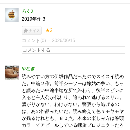
ろくJ
2019年作 3
★2
ナイス
コメント(0)
2026/06/15
やなぎ
読みやすい方の伊坂作品だったのでスイスイ読め
た。中編２作。前半シーソーは嫁姑の争い、もっ
と読みたい中途半端な所で終わり、後半スピンに
入ると主人公が代わり、追われて逃げるスリル。
繋がりがない、わけがない。警察から逃げるの
は、あの作品みたいだ。読み終えて色々モヤモヤ
が残るけれども、８０点。本来の楽しみ方は巻頭
カラーでアピールしている螺旋プロジェクトだろ