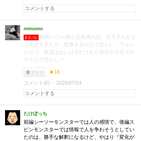
mimomo
昭和バブル期と近未来の話。宮子さんがど
ネタバレ
う生きてきたか、想像するだけで楽しい。ウェレ
カセリ、意思はないはずだけれど自分を守るプロ
グラム？恐ろし〜。
★16
ナイス
コメント(0)
2026/07/14
たけぼっち
前編シーソーモンスターでは人の感情で、後編ス
ピンモンスターでは情報で人を争わそうとしてい
たのは、勝手な解釈になるけど、やはり『変化が