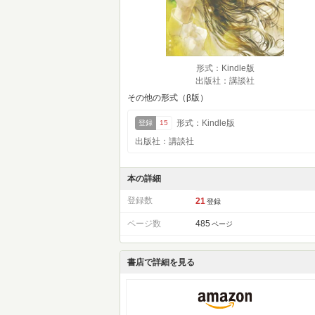
形式：Kindle版
出版社：講談社
その他の形式（β版）
形式：Kindle版
登録
15
出版社：講談社
本の詳細
登録数
21
登録
ページ数
485
ページ
書店で詳細を見る