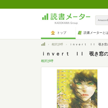
Amazo
トップ
読書メーターと
トップ
相沢沙呼
ｉｎｖｅｒｔ ＩＩ 覗き窓の死角 
ｉｎｖｅｒｔ ＩＩ 覗き窓の死角
相沢沙呼