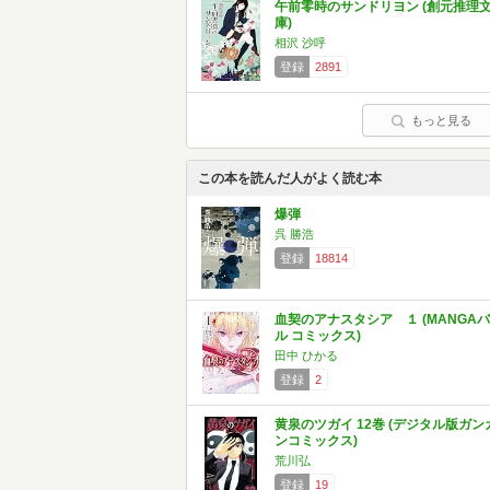
午前零時のサンドリヨン (創元推理
庫)
相沢 沙呼
登録
2891
もっと見る
この本を読んだ人がよく読む本
爆弾
呉 勝浩
登録
18814
血契のアナスタシア １ (MANGAバ
ル コミックス)
田中 ひかる
登録
2
黄泉のツガイ 12巻 (デジタル版ガン
ンコミックス)
荒川弘
登録
19