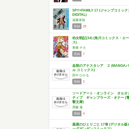
SPY×FAMILY 17 (ジャンプコミック
DIGITAL)
遠藤達哉
登録
25
幼女戦記(34) (角川コミックス・エー
ス)
東條 チカ
登録
7
血契のアナスタシア ２ (MANGAバ
ル コミックス)
田中 ひかる
登録
2
ソードアート・オンライン オルタ
ティブ ギャンブラーズ・オナー (
撃文庫)
周藤 蓮
登録
4
薬屋のひとりごと 17巻 (デジタル版
ッグガンガンコミックス)