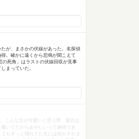
いたが、まさかの伏線があった。名探偵
納得。確かに遠くから悲鳴が聞こえて
窓の死角」はラストの伏線回収が見事
てしまっていた。
公。こんな女が可愛いと思う男、最近は
を履いてたからあやしいって納得でき
してもずっと隠れてた夫には笑かされま