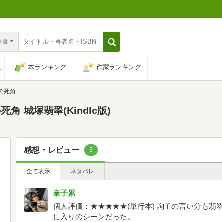
n和書
は
本ランキング
作家ランキング
城塚翡翠
 城塚翡翠(Kindle版)
感想・レビュー
3
全て表示
ネタバレ
奈子累
個人評価：★★★★★(単行本) 詢子の言い分も
に入りのシーンだった。