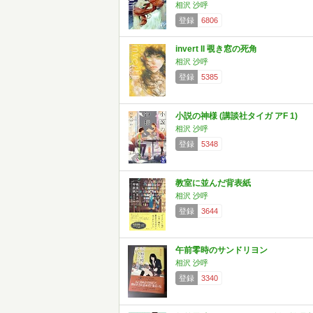
相沢 沙呼
登録
6806
invert II 覗き窓の死角
相沢 沙呼
登録
5385
小説の神様 (講談社タイガ アF 1)
相沢 沙呼
登録
5348
教室に並んだ背表紙
相沢 沙呼
登録
3644
午前零時のサンドリヨン
相沢 沙呼
登録
3340