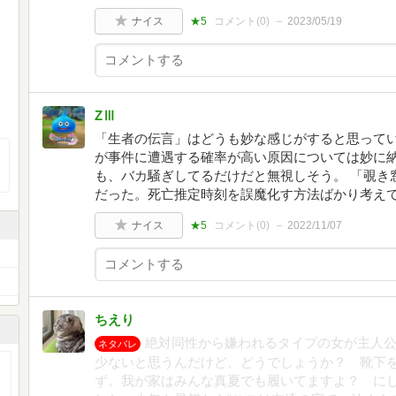
ナイス
★5
コメント(
0
)
2023/05/19
ZⅢ
「生者の伝言」はどうも妙な感じがすると思って
が事件に遭遇する確率が高い原因については妙に
も、バカ騒ぎしてるだけだと無視しそう。 「覗き
だった。死亡推定時刻を誤魔化す方法ばかり考え
ナイス
★5
コメント(
0
)
2022/11/07
ちえり
絶対同性から嫌われるタイプの女が主人
ネタバレ
少ないと思うんだけど、どうでしょうか？ 靴下
ず。我が家はみんな真夏でも履いてますよ？ に