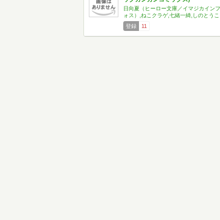
日向夏（ヒーロー文庫／イマジカイン
ォス）,ねこクラゲ,七緒一綺,しのとうこ
登録
11