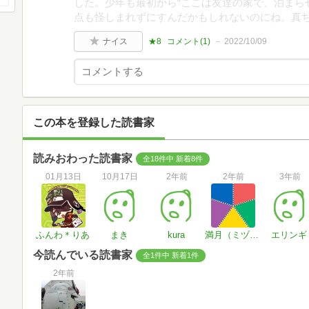
した。少年も最初から“ここは友達の家で、泊まら
点も怪しまれずにすんだかもしれないのにね。真
ナイス
★8
コメント(
1
)
2022/10/09
この本を登録した読書家
読みおわった読書家
全18件中 新着8件
01月13日
10月17日
2年前
2年前
3年前
ふんわ＊りあ
まき
kura
満月（ミヅキ）
エリンギ
今読んでいる読書家
全1件中 新着1件
2年前