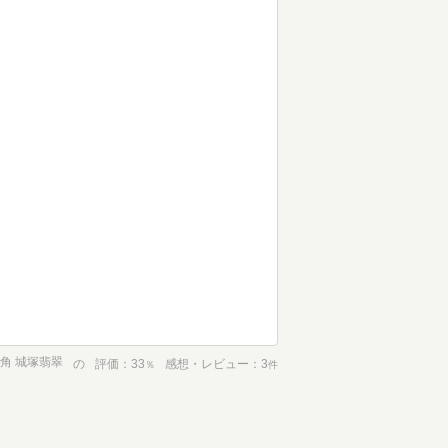
角 城塚翡翠
の
評価
33
感想・レビュー
3
％
件