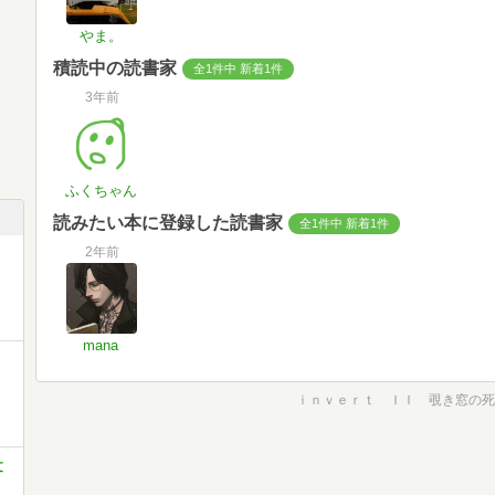
やま。
積読中の読書家
全1件中 新着1件
3年前
ふくちゃん
読みたい本に登録した読書家
全1件中 新着1件
2年前
mana
ｉｎｖｅｒｔ ＩＩ 覗き窓の死
文