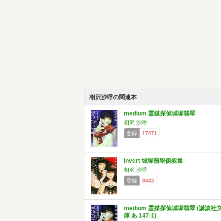
相沢沙呼の関連本
medium 霊媒探偵城塚翡翠
相沢 沙呼
登録
17471
invert 城塚翡翠倒叙集
相沢 沙呼
登録
8443
medium 霊媒探偵城塚翡翠 (講談社
庫 あ 147-1)