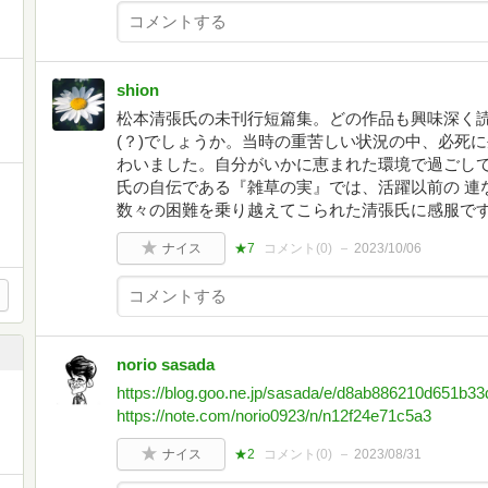
shion
松本清張氏の未刊行短篇集。どの作品も興味深く
(？)でしょうか。当時の重苦しい状況の中、必死
わいました。自分がいかに恵まれた環境で過ごし
氏の自伝である『雑草の実』では、活躍以前の 連
数々の困難を乗り越えてこられた清張氏に感服で
ナイス
★7
コメント(
0
)
2023/10/06
norio sasada
https://blog.goo.ne.jp/sasada/e/d8ab886210d651b3
https://note.com/norio0923/n/n12f24e71c5a3
ナイス
★2
コメント(
0
)
2023/08/31