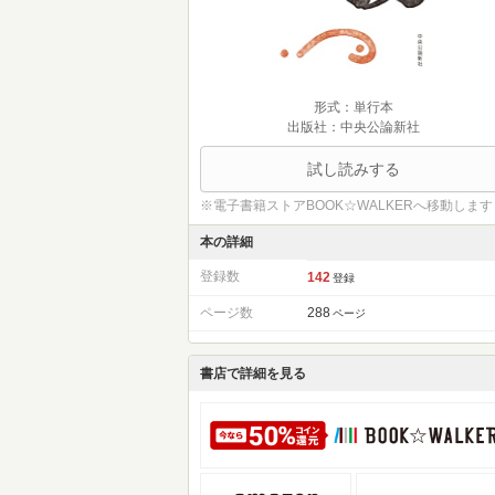
形式：単行本
出版社：中央公論新社
試し読みする
※電子書籍ストアBOOK☆WALKERへ移動します
本の詳細
登録数
142
登録
ページ数
288
ページ
書店で詳細を見る