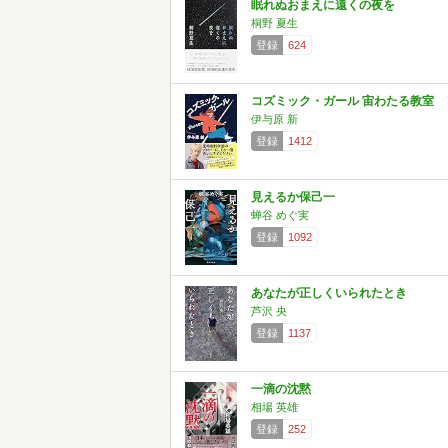
眠れぬおまえに遠くの夜を
桐野 夏生
登録
624
コズミック・ガール 宙わたる教室
伊与原 新
登録
1412
見えるか保己一
蝉谷 めぐ実
登録
1092
あなたが正しくいられたとき
芦沢 央
登録
1137
一滴の沈黙
相場 英雄
登録
252