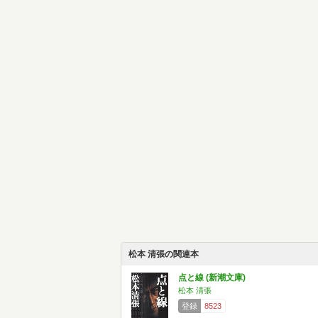
松本 清張の関連本
点と線 (新潮文庫)
松本 清張
登録
8523