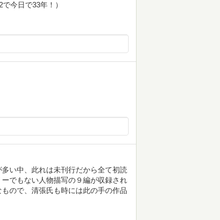
2で今日で33年！）
が多い中、此れは未刊行だから全て初読
リーでもない人物描写の９編が収録され
なもので、清張氏も時には此の手の作品