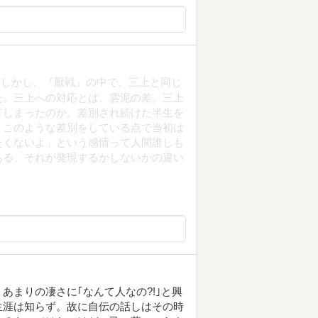
。しかし、『厭戦』の中で、三上と同じ
た。三上への対応とは、雲泥の差。三上
てしまったのか。差別され続けた半生を
、このような差別をしている点で当初は
たくないよ」という感情って人間誰しも
ある。それが発現するかしないかの違い
あまりの凄さに｢なんて人なの?!｣と興
生涯は知らず。故に自伝の話しはその時