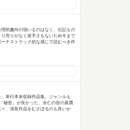
推理的趣向の強いものはなく、伝記もの
まり売りがなく派手さもないため今まで
ボーナストラック的な感じで読むべき作
た。単行本未収録作品集。ジャンルも
「秘壺」が良かった、永仁の壺の真贋
先々、清長作品をむさぼるのも良いか