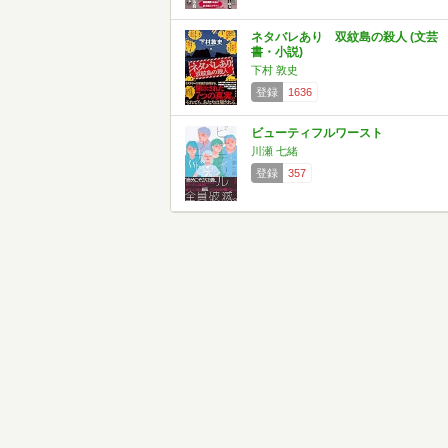
ネタバレあり 双紋島の殺人 (文芸
書・小説)
下村 敦史
登録
1636
ビューティフルワースト
川瀬 七緒
登録
357