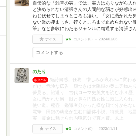
自伝的な「雑草の実」では、実力はありながら人
と決められない清張さんの人間的な弱さが好感出
ねじ伏せてしまうところも凄い。「女に憑かれた
ない業の凄まじさ、行くところまで止められない
筆」など多岐にわたるジャンルに精通する清張さ
ナイス
★6
コメント(
0
)
2024/01/06
のたり
短詩書感。任務 憎しみが哀れみに変わ
ネタバレ
だけ。危険な広告 顔つきは太陽眼の奥に刃物あ
夢見る。鮎返り 古代ローマ史英文を読む小３歴
女に憑かれた男 眼と鼻を円熟女性に気に入られ
使い道。秘壺 鑑識者分かった様な顔で分からな
電筆 田鎖の執念が生む口語体小説。特派員 地
実 賞金に魅せられ内職気分で直木賞。以上
ナイス
★3
コメント(
0
)
2023/11/11