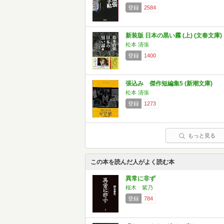
登録
2584
新装版 日本の黒い霧 (上) (文春文庫)
松本 清張
登録
1400
張込み 傑作短編集5 (新潮文庫)
松本 清張
登録
1273
もっと見る
この本を読んだ人がよく読む本
異常に非ず
桜木 紫乃
登録
784