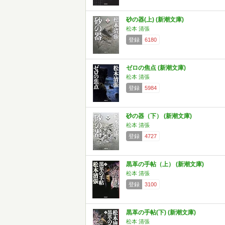
砂の器(上) (新潮文庫)
松本 清張
登録
6180
ゼロの焦点 (新潮文庫)
松本 清張
登録
5984
砂の器（下） (新潮文庫)
松本 清張
登録
4727
黒革の手帖（上） (新潮文庫)
松本 清張
登録
3100
黒革の手帖(下) (新潮文庫)
松本 清張