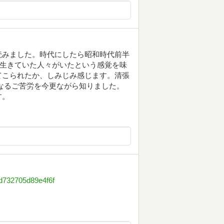
読みました。時代にしたら昭和時代前半
に生きていた人々がいたという感覚を味
てこられたか、しみじみ感じます。清張
なるご苦労を今更ながら知りました。
す。
3d732705d89e4f6f