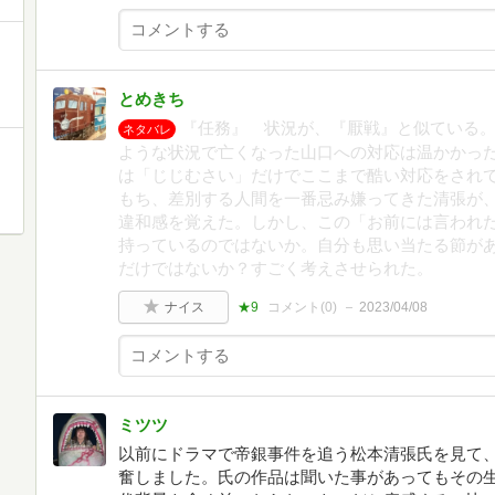
とめきち
『任務』 状況が、『厭戦』と似ている
ネタバレ
ような状況で亡くなった山口への対応は温かかっ
は「じじむさい」だけでここまで酷い対応をされ
もち、差別する人間を一番忌み嫌ってきた清張が
違和感を覚えた。しかし、この「お前には言われ
持っているのではないか。自分も思い当たる節が
だけではないか？すごく考えさせられた。
ナイス
★9
コメント(
0
)
2023/04/08
ミツツ
以前にドラマで帝銀事件を追う松本清張氏を見て、
奮しました。氏の作品は聞いた事があってもその