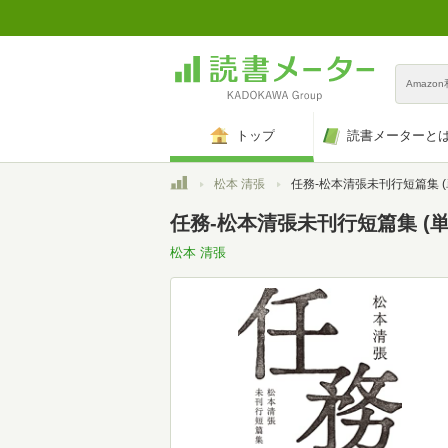
Amazo
トップ
読書メーターと
トップ
松本 清張
任務-松本清張未刊行短篇集 (
任務-松本清張未刊行短篇集 (単
松本 清張