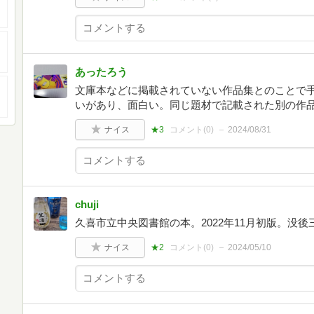
あったろう
文庫本などに掲載されていない作品集とのことで
いがあり、面白い。同じ題材で記載された別の作
ナイス
★3
コメント(
0
)
2024/08/31
chuji
久喜市立中央図書館の本。2022年11月初版。没
ナイス
★2
コメント(
0
)
2024/05/10