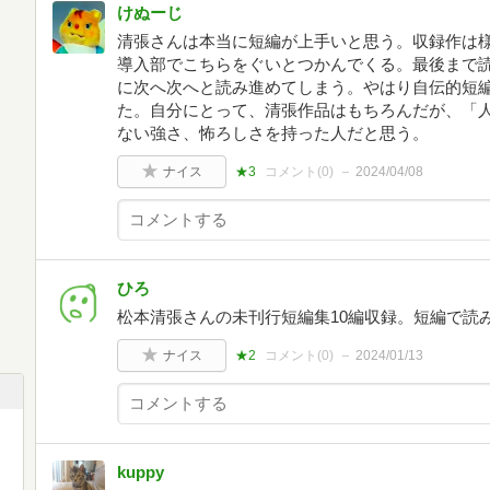
けぬーじ
清張さんは本当に短編が上手いと思う。収録作は様
導入部でこちらをぐいとつかんでくる。最後まで
に次へ次へと読み進めてしまう。やはり自伝的短
た。自分にとって、清張作品はもちろんだが、「
ない強さ、怖ろしさを持った人だと思う。
ナイス
★3
コメント(
0
)
2024/04/08
ひろ
松本清張さんの未刊行短編集10編収録。短編で読
ナイス
★2
コメント(
0
)
2024/01/13
kuppy