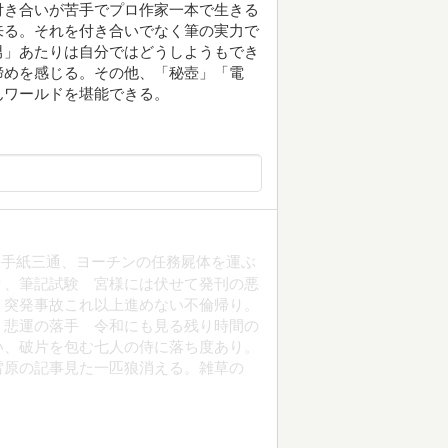
付き合いが苦手でプロ作家一本で生きる
来る。それを付き合いでなく筆の実力で
男」あたりは自分ではどうしようもでき
諦めを感じる。その他、「秘壺」「電
んワールドを堪能できる。
る手紙三通、ヨーチンの任務屍体を運ぶ
り、筆記試験 宮様には伏せて発刊の悪
、突発事故これ以上進めない不倫帰り。
。悲運の落手 令和にも見る残り時間の
い、破片を包む七人の侍に落ち度あり。
雷原の記事見た一匹狼消える。雑草の