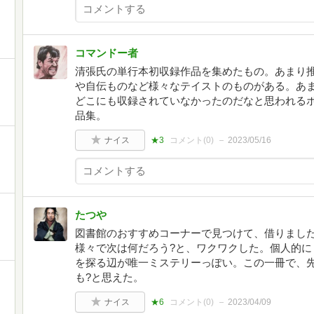
コマンドー者
清張氏の単行本初収録作品を集めたもの。あまり
や自伝ものなど様々なテイストのものがある。あ
どこにも収録されていなかったのだなと思われる
品集。
ナイス
★3
コメント(
0
)
2023/05/16
たつや
図書館のおすすめコーナーで見つけて、借りまし
様々で次は何だろう?と、ワクワクした。個人的に
を探る辺が唯一ミステリーっぽい。この一冊で、
も?と思えた。
ナイス
★6
コメント(
0
)
2023/04/09