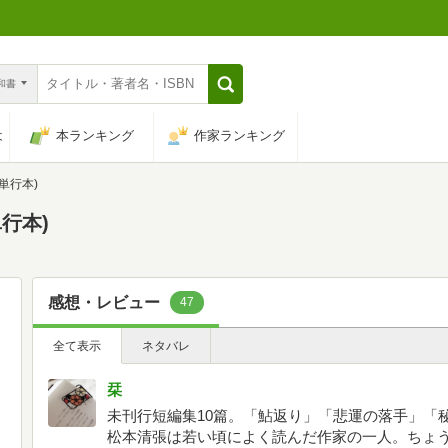
n和書
は
本ランキング
作家ランキング
単行本)
行本)
感想・レビュー
47
全て表示
ネタバレ
栞
未刊行短編集10篇。「鮎返り」「悲運の落手」「
松本清張は若い頃によく読んだ作家の一人。ちょう