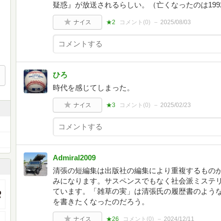
疑惑』が放送されるらしい。（亡くなったのは199
ナイス
★2
コメント(
0
)
2025/08/03
ひろ
時代を感じてしまった。
ナイス
★3
コメント(
0
)
2025/02/23
Admiral2009
清張の短編集は出版社の編集により重複するもの
みになります。サスペンスでもなく社会派ミステ
ています。「雑草の実」は清張氏の履歴書のよう
を書きたくなったのだろう。
ナイス
★26
コメント(
0
)
2024/12/11