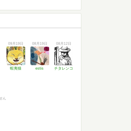
09月19日
08月19日
08月12日
蝦夷猫
estis
チタレンコ
せん