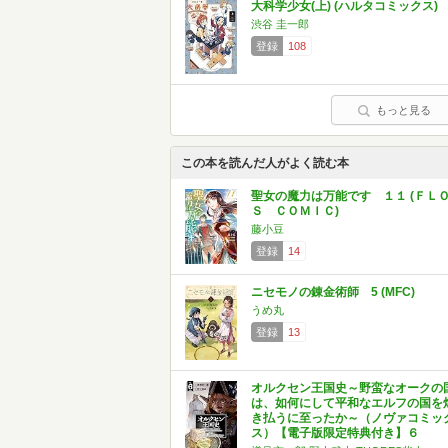
大科学少女(上) (ハルタコミックス)
渋谷 圭一郎
登録
108
もっと見る
この本を読んだ人がよく読む本
聖女の魔力は万能です １１ (ＦＬ
Ｓ ＣＯＭＩＣ)
藤小豆
登録
14
ニセモノの錬金術師 5 (MFC)
うめ丸
登録
13
オルクセン王国史～野蛮なオークの
は、如何にして平和なエルフの国を
き払うに至ったか～（ノヴァコミッ
ス）【電子版限定特典付き】６