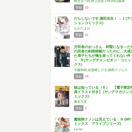
樽見京一郎,野上武志,THORES柴本
登録
10
だらしないです 堀田先生！ ： 1 (ア
ションコミックス)
なかだまお
登録
11
片田舎のおっさん、剣聖になる～た
の田舎の剣術師範だったのに、大成
た弟子たちが俺を放ってくれない件
～ 9 (ヤングチャンピオン・コミッ
クス)
乍藤和樹,佐賀崎しげる,鍋島テツヒロ
登録
14
妹は知っている（６） 【電子限定
典イラスト付き】 (ヤングマガジン
ミックス)
雁木万里
登録
9
魔術師クノンは見えている ８ (MF
ミックス アライブシリーズ)
La-na