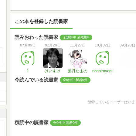
この本を登録した読書家
読みおわった読書家
全16件中 新着8件
07月09日
02月20日
11月27日
10月02日
09月23日
1
けいすけ
葉月たまの
nanairoyagi
今読んでいる読書家
全0件中 新着0件
登録しているユーザーはいま
積読中の読書家
全0件中 新着0件