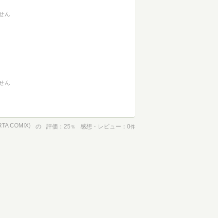
せん
せん
TA COMIX)
の
評価
25
感想・レビュー
0
％
件