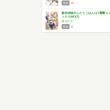
登録
10
新米姉妹のふたりごはん12 (電撃コ
ックスNEXT)
柊 ゆたか
登録
11