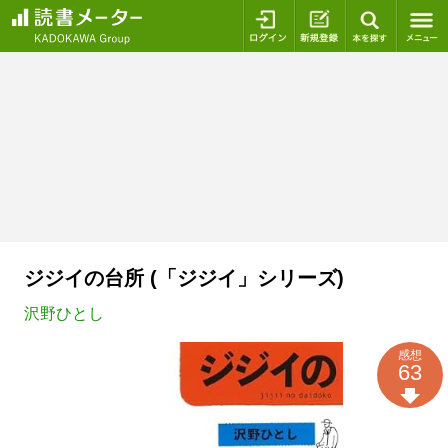
ログイン
新規登録
本を探
ジジイの台所 (「ジジイ」シリーズ)
沢野ひとし
感想
63