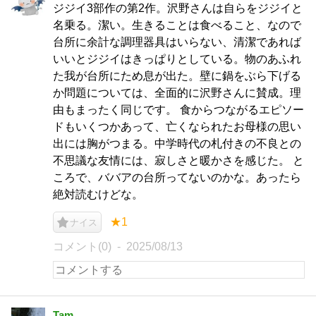
ジジイ3部作の第2作。沢野さんは自らをジジイと
名乗る。潔い。生きることは食べること、なので
台所に余計な調理器具はいらない、清潔であれば
いいとジジイはきっぱりとしている。物のあふれ
た我が台所にため息が出た。壁に鍋をぶら下げる
か問題については、全面的に沢野さんに賛成。理
由もまったく同じです。 食からつながるエピソー
ドもいくつかあって、亡くなられたお母様の思い
出には胸がつまる。中学時代の札付きの不良との
不思議な友情には、寂しさと暖かさを感じた。 と
ころで、ババアの台所ってないのかな。あったら
絶対読むけどな。
★1
ナイス
コメント(0)
2025/08/13
Tam