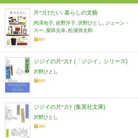
片づけたい: 暮らしの文藝
内澤旬子
佐野洋子
沢野ひとし
ジェーン・
スー
柴田元幸
松浦弥太郎
667
ジジイの片づけ (「ジジイ」シリーズ)
沢野ひとし
620
ジジイの片づけ (集英社文庫)
沢野ひとし
360