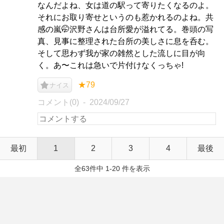
なんだよね、女は道の駅って寄りたくなるのよ。
それにお取り寄せというのも惹かれるのよね。共
感の嵐🤭沢野さんは台所愛が溢れてる。巻頭の写
真、見事に整理された台所の美しさに息を呑む。
そして思わず我が家の雑然とした流しに目が向
く。あ〜これは急いで片付けなくっちゃ!
★79
ナイス
コメント(0)
2024/09/27
最初
1
2
3
4
最後
全63件中 1-20 件を表示