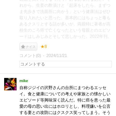
れから、生姜の酢漬けと「起床をしたら、まずつ
ま先歩きで洗面所に向かう」という健康法はぜひ
取り入れたいと思った。基本的にはちょっと毒も
あるクスリとする話が多いが、両親特に著者が高
校生のころ癌で亡くなったという母親とのエピソ
ードはしみじみとそして悲しかった。2022年刊。
★8
ナイス
コメント(0)
2024/11/21
mike
自称ジジイの沢野さんの台所にまつわるエッセ
イ。食と健康についての考えや家族との懐かしい
エピソード等興味深く読んだ。特に癌を患った最
愛の母の思い出にはホロリとし、料理嫌いを公言
する妻との攻防にはクスクス笑ってしまう。そう