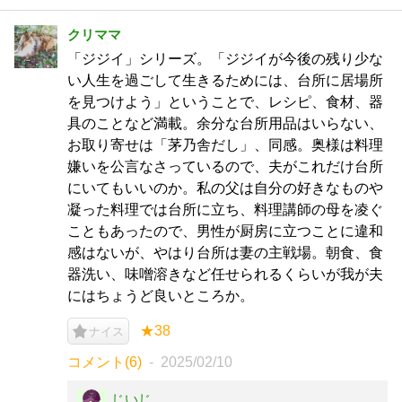
クリママ
「ジジイ」シリーズ。「ジジイが今後の残り少な
い人生を過ごして生きるためには、台所に居場所
を見つけよう」ということで、レシピ、食材、器
具のことなど満載。余分な台所用品はいらない、
お取り寄せは「茅乃舎だし」、同感。奥様は料理
嫌いを公言なさっているので、夫がこれだけ台所
にいてもいいのか。私の父は自分の好きなものや
凝った料理では台所に立ち、料理講師の母を凌ぐ
こともあったので、男性が厨房に立つことに違和
感はないが、やはり台所は妻の主戦場。朝食、食
器洗い、味噌溶きなど任せられるくらいが我が夫
にはちょうど良いところか。
★38
ナイス
コメント(6)
2025/02/10
じいじ