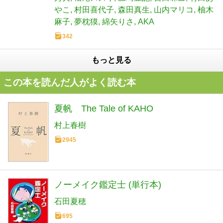
やこ
村田喜代子
森田真生
山内マリコ
柚木
麻子
夢枕獏
綿矢りさ
AKA
342
もっと見る
この本を読んだ人がよく読む本
夏帆 The Tale of KAHO
村上春樹
2945
ノーメイク鑑定士 (単行本)
石田夏穂
695