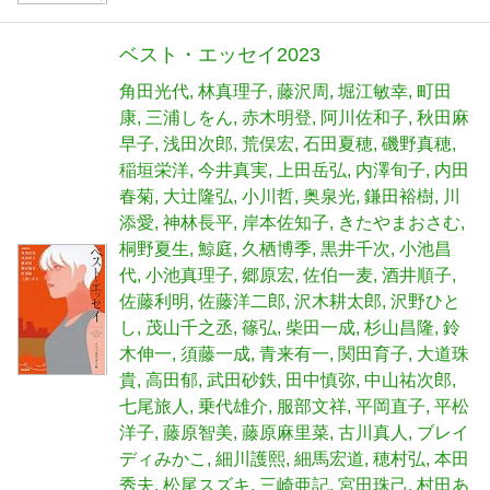
ベスト・エッセイ2023
角田光代
林真理子
藤沢周
堀江敏幸
町田
康
三浦しをん
赤木明登
阿川佐和子
秋田麻
早子
浅田次郎
荒俣宏
石田夏穂
磯野真穂
稲垣栄洋
今井真実
上田岳弘
内澤旬子
内田
春菊
大辻隆弘
小川哲
奥泉光
鎌田裕樹
川
添愛
神林長平
岸本佐知子
きたやまおさむ
桐野夏生
鯨庭
久栖博季
黒井千次
小池昌
代
小池真理子
郷原宏
佐伯一麦
酒井順子
佐藤利明
佐藤洋二郎
沢木耕太郎
沢野ひと
し
茂山千之丞
篠弘
柴田一成
杉山昌隆
鈴
木伸一
須藤一成
青来有一
関田育子
大道珠
貴
高田郁
武田砂鉄
田中慎弥
中山祐次郎
七尾旅人
乗代雄介
服部文祥
平岡直子
平松
洋子
藤原智美
藤原麻里菜
古川真人
ブレイ
ディみかこ
細川護熙
細馬宏道
穂村弘
本田
秀夫
松尾スズキ
三崎亜記
宮田珠己
村田あ