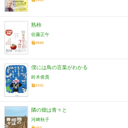
1412
熟柿
佐藤正午
9080
僕には鳥の言葉がわかる
鈴木俊貴
5341
隣の畑は青々と
河﨑秋子