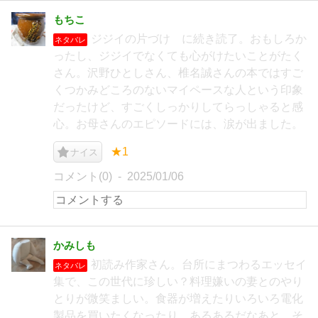
もちこ
ジジイの片づけ に続き読了。おもしろか
ネタバレ
ったし、ジジイでなくても心がけたいことがたく
さん。沢野ひとしさん、椎名誠さんの本ではすご
くつかみどころのないマイペースな人という印象
だったけど、すごくしっかりしてらっしゃると感
心。お母さんのエピソードには、涙が出ました。
★1
ナイス
コメント(0)
2025/01/06
かみしも
初読み作家さん。台所にまつわるエッセイ
ネタバレ
集で、この世代に珍しい？料理嫌いの妻とのやり
とりが微笑ましい。食器が増えたりいろいろ電化
製品を買いたくなったり、あるあるだなあと。そ