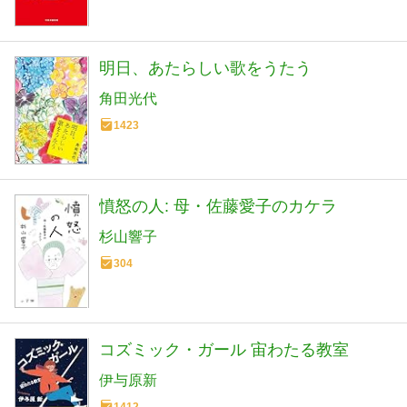
明日、あたらしい歌をうたう
角田光代
1423
憤怒の人: 母・佐藤愛子のカケラ
杉山響子
304
コズミック・ガール 宙わたる教室
伊与原新