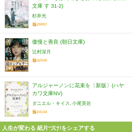
文庫 す 31-2)
杉井光
29957
傲慢と善良 (朝日文庫)
辻村深月
42540
アルジャーノンに花束を〔新版〕(ハヤ
カワ文庫NV)
ダニエル・キイス
小尾芙佐
24144
人生が変わる 紙片づけ!をシェアする