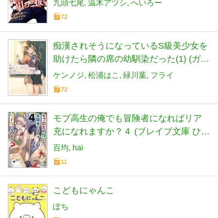
九頭七尾
温木アツシ
へいろー
72
痴漢されそうになっているS級美少女を
助けたら隣の席の幼馴染だった(1) (ガン
ガンコミックス UP!)
ケンノジ
松浦はこ
緑川葉
フライ
72
モブ高生の俺でも冒険者になればリア
充になれますか？４ (ブレイブ文庫 ひ
03-04)
百均
hai
11
こどもにゃんこ
ぽち