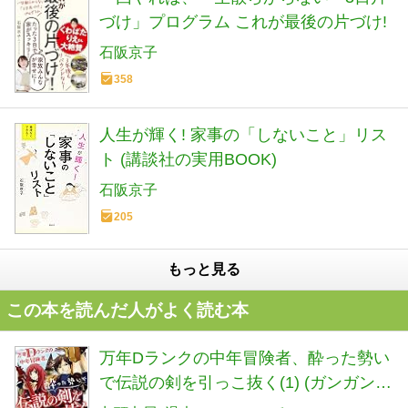
づけ」プログラム これが最後の片づけ!
石阪京子
358
人生が輝く! 家事の「しないこと」リス
ト (講談社の実用BOOK)
石阪京子
205
もっと見る
この本を読んだ人がよく読む本
万年Dランクの中年冒険者、酔った勢い
で伝説の剣を引っこ抜く(1) (ガンガンコ
ミックスUP!)