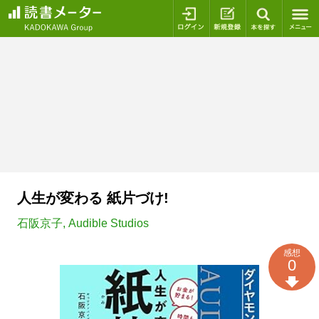
ログイン
新規登録
本を探
人生が変わる 紙片づけ!
石阪京子
,
Audible Studios
感想
0