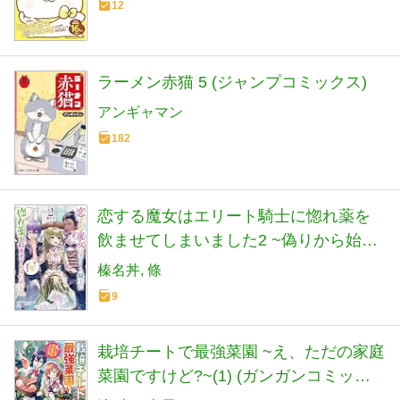
12
ラーメン赤猫 5 (ジャンプコミックス)
アンギャマン
182
恋する魔女はエリート騎士に惚れ薬を
飲ませてしまいました2 ~偽りから始ま
るわたしの溺愛生活~ (DREノベルス は
榛名丼
條
1-1-2)
9
栽培チートで最強菜園 ~え、ただの家庭
菜園ですけど?~(1) (ガンガンコミック
ス UP!)