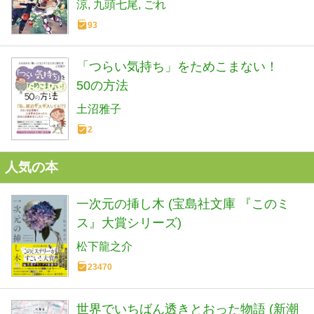
涼
九頭七尾
ごれ
93
「つらい気持ち」をためこまない！
50の方法
土沼雅子
2
人気の本
一次元の挿し木 (宝島社文庫 『このミ
ス』大賞シリーズ)
松下龍之介
23470
世界でいちばん透きとおった物語 (新潮