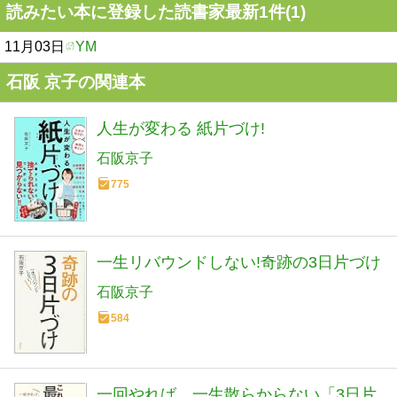
読みたい本に登録した読書家最新1件(1)
11月03日
YM
石阪 京子の関連本
人生が変わる 紙片づけ!
石阪京子
775
一生リバウンドしない!奇跡の3日片づけ
石阪京子
584
一回やれば、一生散らからない「3日片