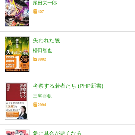
尾田栄一郎
407
失われた貌
櫻田智也
8882
考察する若者たち (PHP新書)
三宅香帆
2994
急に具合が悪くなる