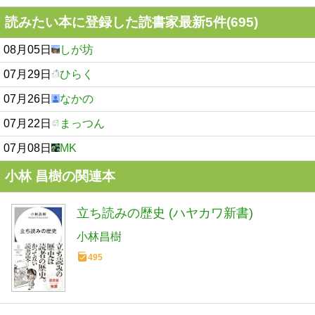
読みたい本に登録した読書家最新5件(695)
08月05日
しが坊
07月29日
ひらく
07月26日
なかの
07月22日
まっつん
07月08日
MK
小林 昌樹の関連本
立ち読みの歴史 (ハヤカワ新書)
小林昌樹
495