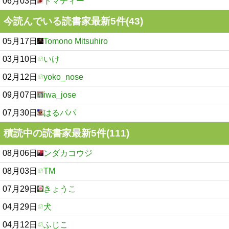
06月03日
トマティー
今読んでいる読書家最新5件(43)
05月17日
Tomono Mitsuhiro
03月10日
いけ
02月12日
yoko_nose
09月07日
iwa_jose
07月30日
はるパパ
積読中の読書家最新5件(111)
08月06日
ンダカコウジ
08月03日
TM
07月29日
きょうこ
04月29日
犬
04月12日
ふじこ