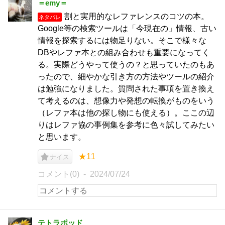
＝emy＝
割と実用的なレファレンスのコツの本。
ネタバレ
Google等の検索ツールは「今現在の」情報、古い
情報を探索するには物足りない。そこで様々な
DBやレファ本との組み合わせも重要になってく
る。実際どうやって使うの？と思っていたのもあ
ったので、細やかな引き方の方法やツールの紹介
は勉強になりました。質問された事項を置き換え
て考えるのは、想像力や発想の転換がものをいう
（レファ本は他の探し物にも使える）。ここの辺
りはレファ協の事例集を参考に色々試してみたい
と思います。
★11
ナイス
コメント(0)
2024/07/24
テトラポッド