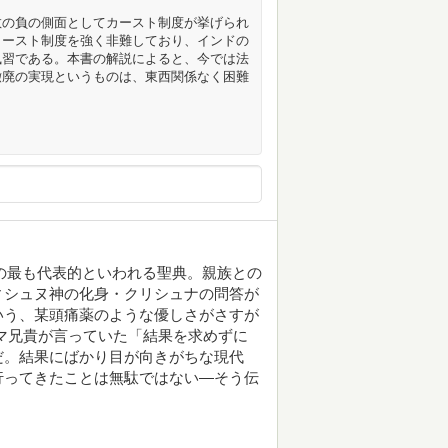
教の負の側面としてカースト制度が挙げられ
カースト制度を強く非難しており、インドの
風習である。本書の解説によると、今では法
撤廃の実現というものは、東西関係なく困難
の最も代表的といわれる聖典。親族との
ィシュヌ神の化身・クリシュナの問答が
いう、某頭痛薬のような優しさがさすが
マ兄貴が言っていた「結果を求めずに
だ。結果にばかり目が向きがちな現代
行ってきたことは無駄ではない―そう伝