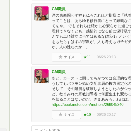
GM職員
洋の東西問わず神も仏もこれほど斯様に「執
ってことは、あらゆる修行者にとって難義なこと
てをや。 でもそれらは確かに心安らかに過ご
理解できなくとも、感情的になる前に深呼吸
んでも二項対立に当てはめるな(意訳)」とい
をもたらすはずの宗教が、人も考えもガチガ
か、人の性なのか…。
ナイス
★11
06/26 20:13
GM職員
あと、カーストに関してもかつては合理的な
うしてもバラモン始め支配者層の権力固定化
そして、その階層を破壊しようとしたのがシ
ど。欲まみれの宗教指導者は何度生まれ変わ
を知ることはないのだ。ざまあみろ。わはは。
https://bookmeter.com/mutters/269045240
ナイス
★10
06/26 20:17