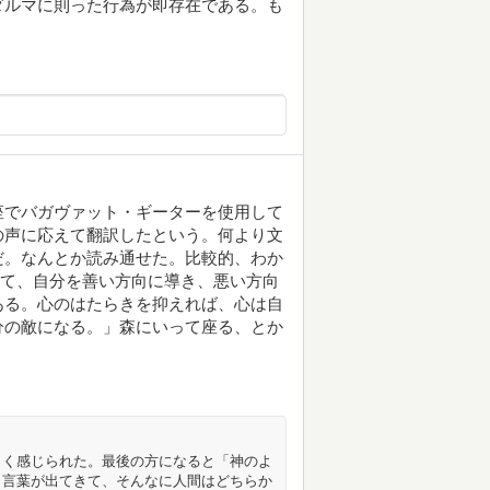
ダルマに則った行為が即存在である。も
座でバガヴァット・ギーターを使用して
の声に応えて翻訳したという。何より文
だ。なんとか読み通せた。比較的、わか
って、自分を善い方向に導き、悪い方向
ある。心のはたらきを抑えれば、心は自
分の敵になる。」森にいって座る、とか
よく感じられた。最後の方になると「神のよ
う言葉が出てきて、そんなに人間はどちらか