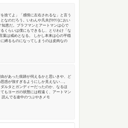
着を捨てよ」「感情に左右されるな」と言う
なのだろう。いわんや凡夫(ﾜﾀｸｼ)におい
す知恵だ。ブラフマンとアートマンは心で
するくらいは僕にもできるし、とりわけ「な
う言葉は戒めとなる。 しかし本来は心の平穏
チに縛るものになってしまうのは皮肉なの
理由があった痕跡が伺えるかと思いきや、ど
の思惑が強すぎるようにしか見えない…。
ッダルタとガンディーだったのか、なるほ
ってもヨーガの状態には程遠く、アートマン
 読んでる途中のつぶやきメモ