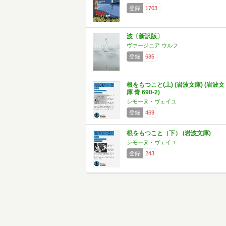
登録
1703
波〔新訳版〕
ヴァージニア ウルフ
登録
685
根をもつこと(上) (岩波文庫) (岩波文
庫 青 690-2)
シモーヌ・ヴェイユ
登録
469
根をもつこと（下） (岩波文庫)
シモーヌ・ヴェイユ
登録
243