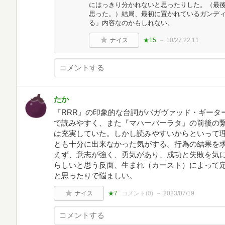
にはっきり分かれないと思ったりした。（最
思った。）結局、最初に置かれているガンデ
る」内容なのかもしれない。
ナイス
★15
10/27 22:11
たか
『RRR』の印象的な台詞がバガヴァッド・ギータ
で読みやすく、また『マハーバーラタ』の前後の
は充実していた。しかし読みやすいからといって
とも十分に出来なかった気がする。行為の結果を
えず、意志が強く、勇気があり、成功と失敗を気
らしいと思う反面、生まれ（カースト）によって
と思ったりで悩ましい。
ナイス
★7
コメント(
0
)
2023/07/19