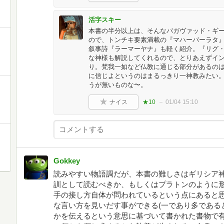
活字スキー
本書の半分以上は、そんなバガヴァッド・ギ
ので、トンチキ要素満載の『マハーバーラタ
叙事詩『ラーマーヤナ』も軽く紹介。『リグ
な神様も解説してくれるので、とりあえずイ
り。梵我一如など仏教に通じる部分があるの
に信じよというのはまるっきり一神教みたい
うが無いものな〜。
ナイス
★10
01/04 15:10
Gokkey
読みやすい物語調だが、本書の難しさはギリシア
訓として読むべきか、もしくはプラトンのように
手の接し方自体が問われているという点にあると
な言い方を見いだす事ができる(一であり多である
かを伝えるという意思に基づいて書かれた書物で