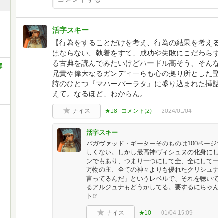
活字スキー
【行為をすることだけを考え、行為の結果を考え
はならない。執着をすて、成功や失敗にこだわら
る古典を読んでみたいけどハードル高そう、そんな
澤
兄貴や偉大なるガンディーらも心の拠り所とした
詩のひとつ『マハーバーラタ』に盛り込まれた挿
えて。なるほど、わからん。
ナイス
★18
コメント(
2
)
2024/01/04
活字スキー
バガヴァッド・ギーターそのものは100ペー
しくない。しかし最高神ヴィシュヌの化身に
)
ンでもあり、つまり一つにして全、全にして
万物の主、全ての神々よりも優れたクリシュ
言ってるんだ」というレベルで、それを聴い
るアルジュナもどうかしてる。要するにちゃ
ト⁉
ナイス
★10
01/04 15:09