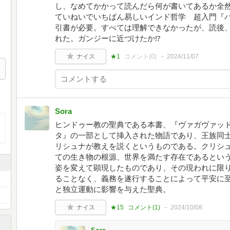
し、なめてかかって読んだら何が書いてあるか全
ていねいでいちばん易しいインド哲学 超入門『
引書が必要。すべては理解できなかったが、読後
れた。ガンジーに近づけたか⁉
ナイス
★1
コメント(
0
)
2024/11/07
Sora
ヒンドゥー教の聖典である本書、『ヴァガヴァッ
タ』の一部として挿入された物語であり、王族同
リシュナが教えを説くというものである。クリシ
ての生き物の根源、世界を満たす存在であるとい
姿を変えて顕現したものであり、その現われに限
ることなく、義務を遂行することによって平安に
と独立運動に影響を与えた聖典。
ナイス
★15
コメント(
1
)
2024/10/08