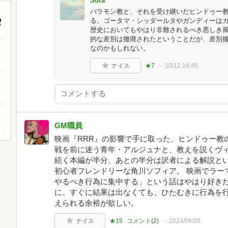
Sora
バラモン教と、それを受け継いだヒンドゥー
る。ゴータマ・シッダールタやガンディーは
歴史においてもやはり非難されるべき悪しき
的な差別は撤廃されたということだが、差別
なのかもしれない。
ナイス
★7
10/12 18:46
GM職員
映画『RRR』の影響で手に取った、ヒンドゥー教
戦を前に迷う青年・アルジュナと、教えを説くヴ
続く本編が半分、あとの半分は訳者による解説と
初心者フレンドリーな角川ソフィア。 映画でラー
やるべき行為に集中する」という話はやはり好き
に、すぐに結果は出なくても、ひたむきに行為を
えられる余裕が欲しい。
ナイス
★19
コメント(
2
)
2024/06/26