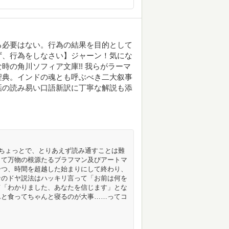
る必要はない。行為の結果を目的として
ず、行為をしなさい】ジャーン！気にな
時の角川ソフィア文庫!! 我らがラーマ
聖典。インドの魂とも呼ぶべき二大叙事
話の読み易い口語新訳に丁寧な解説も添
ジちょっとで、とりあえず読み通すことは難
して万物の根源たるブラフマン及びアートマ
一つ、時間を超越した始まりにして終わり、
ナのドヤ説法はハッキリ言って「お前は何を
て「わかりました、あなたを信じます」とな
んと食ってちゃんと寝るのが大事……ってコ