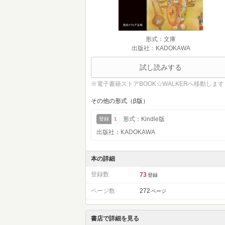
形式：文庫
出版社：KADOKAWA
試し読みする
※電子書籍ストアBOOK☆WALKERへ移動します
その他の形式（β版）
形式：Kindle版
登録
1
出版社：KADOKAWA
本の詳細
登録数
73
登録
ページ数
272
ページ
書店で詳細を見る