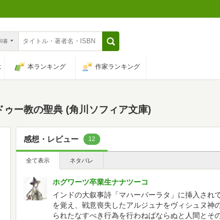
n和書
は
本ランキング
作家ランキング
ゥー教の聖典 (角川ソフィア文庫)
感想・レビュー
12
全て表示
ネタバレ
ホグワーツ卒業生ナナツーコ
インドの大叙事詩「マハーバーラタ」に挿入され
を覚え、戦意喪失したアルジュナをヴィシュヌ神
られたなすべき行為を行わねばならぬと人間とそ