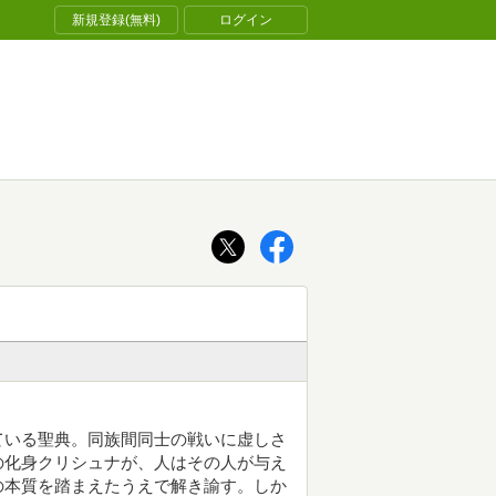
新規登録(無料)
ログイン
ている聖典。同族間同士の戦いに虚しさ
の化身クリシュナが、人はその人が与え
の本質を踏まえたうえで解き諭す。しか