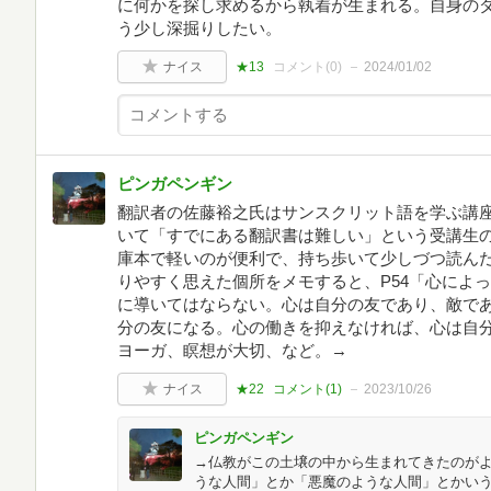
に何かを探し求めるから執着が生まれる。自身の
う少し深掘りしたい。
ナイス
★13
コメント(
0
)
2024/01/02
ピンガペンギン
翻訳者の佐藤裕之氏はサンスクリット語を学ぶ講
いて「すでにある翻訳書は難しい」という受講生
庫本で軽いのが便利で、持ち歩いて少しづつ読ん
りやすく思えた個所をメモすると、P54「心によ
に導いてはならない。心は自分の友であり、敵で
分の友になる。心の働きを抑えなければ、心は自
ヨーガ、瞑想が大切、など。→
ナイス
★22
コメント(
1
)
2023/10/26
ピンガペンギン
→仏教がこの土壌の中から生まれてきたのが
うな人間」とか「悪魔のような人間」とかい