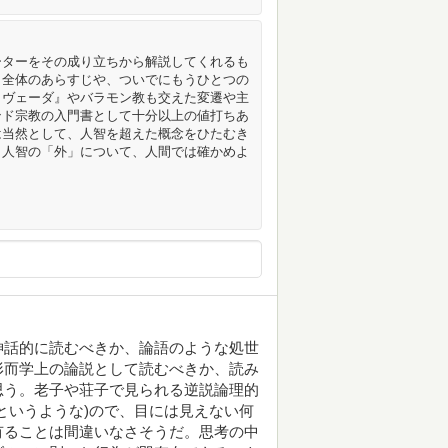
ーターをその成り立ちから解説してくれるも
』全体のあらすじや、ついでにもうひとつの
・ヴェーダ』やバラモン教も交えた変遷や主
ンド宗教の入門書として十分以上の値打ちあ
は当然として、人智を超えた概念をひたむき
。人智の「外」について、人間では確かめよ
神話的に読むべきか、論語のような処世
形而学上の論説として読むべきか、読み
思う。老子や荘子で見られる逆説論理的
というような)ので、目には見えない何
有ることは間違いなさそうだ。思考の中