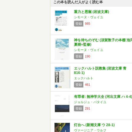
この本を読んだ人がよく読む本
重力と恩寵 (岩波文庫)
シモーヌ・ヴェイユ
登録
985
神を待ちのぞむ (須賀敦子の本棚 池
夏樹=監修)
シモーヌ・ヴェイユ
登録
190
エックハルト説教集 (岩波文庫 青
816-1)
エックハルト
登録
461
有罪者: 無神学大全 (河出文庫 ハ 4-4
ジョルジュ・バタイユ
登録
291
灯台へ (新潮文庫 ウ 28-1)
ヴァージニア・ウルフ