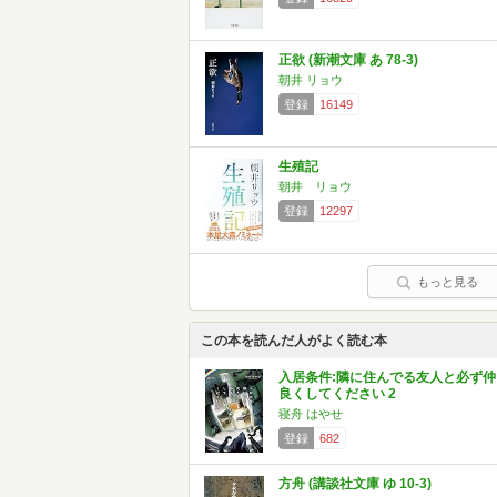
正欲 (新潮文庫 あ 78-3)
朝井 リョウ
登録
16149
生殖記
朝井 リョウ
登録
12297
もっと見る
この本を読んだ人がよく読む本
入居条件:隣に住んでる友人と必ず仲
良くしてください 2
寝舟 はやせ
登録
682
方舟 (講談社文庫 ゆ 10-3)