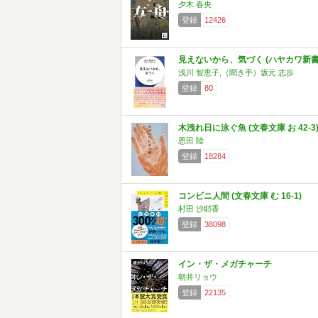
夕木 春央
登録
12426
見えないから、気づく (ハヤカワ新書
浅川 智恵子,（聞き手）坂元 志歩
登録
80
木洩れ日に泳ぐ魚 (文春文庫 お 42-3
恩田 陸
登録
18284
コンビニ人間 (文春文庫 む 16-1)
村田 沙耶香
登録
38098
イン・ザ・メガチャーチ
朝井リョウ
登録
22135