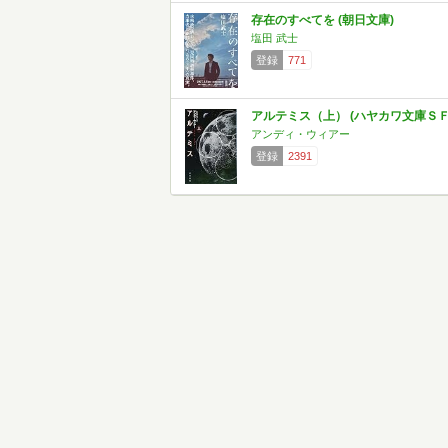
存在のすべてを (朝日文庫)
塩田 武士
登録
771
アルテミス（上） (ハヤカワ文庫ＳＦ
アンディ・ウィアー
登録
2391