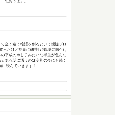
て、思おうよ」。
えて全く違う物語を創るという螺旋プロ
取ったけど見事に朝井ﾘｮｳ風味に味付け
らの平成の申し子みたいな半生が色んな
あるある話に漂うのは令和の今にも続く
順に読んでいきます！