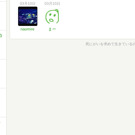
03月10日
03月10日
naomire
まー
)
死にがいを求めて生きているの 
)