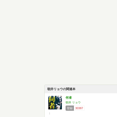
朝井リョウの関連本
何者
朝井 リョウ
登録
30387