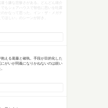
然違う嫌な悲惨さがある。どんどん雄介
、でもシェアハウスで智也に思いを吐露
なのかなって思った。イン・ザ・メガチ
えてほしい」のシーンが好き。
が抱える葛藤と確執。手段が目的化した
死にがいが同義になりかねないのは鋭い
た。