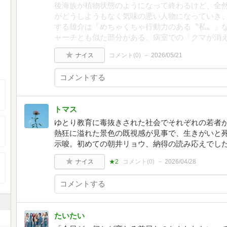
後海族が植物状態のようになって終わるけど、全
がどうしようもなく気味の悪い人物になっていき
する雄介は「めちゃくちゃ行動力のある〝私〟」
ャーチとも似た部分がある。病室での「クマが消
ナイス
コメント(
0
)
2026/05/21
トマス
ゆとり教育に毒抜きされた社会でそれぞれの若者
熱狂に溢れた景色の既視感が見事で、生きがいと
示唆。初めての朝井リョウ、納得の読み応えでし
ナイス
★2
コメント(
0
)
2026/04/28
たいたい