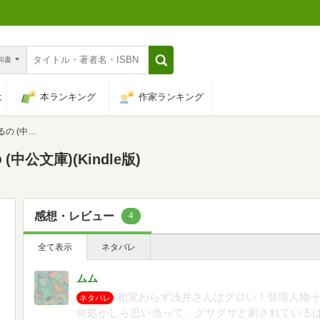
n和書
は
本ランキング
作家ランキング
中公文庫)
公文庫)(Kindle版)
感想・レビュー
4
全て表示
ネタバレ
ムム
相変わらず浅井さんはグロい！登場人物
ネタバレ
何処かしら思い当って、グサグサと刺されている