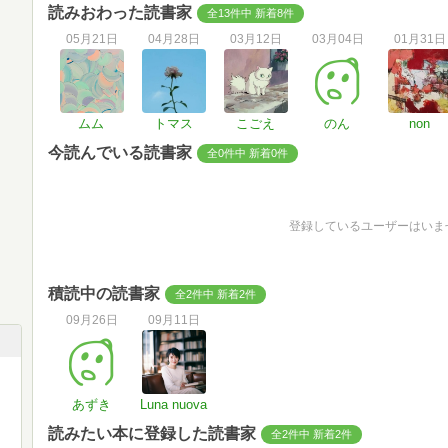
読みおわった読書家
全13件中 新着8件
05月21日
04月28日
03月12日
03月04日
01月31日
ムム
トマス
こごえ
のん
non
今読んでいる読書家
全0件中 新着0件
登録しているユーザーはいま
積読中の読書家
全2件中 新着2件
09月26日
09月11日
あずき
Luna nuova
読みたい本に登録した読書家
全2件中 新着2件