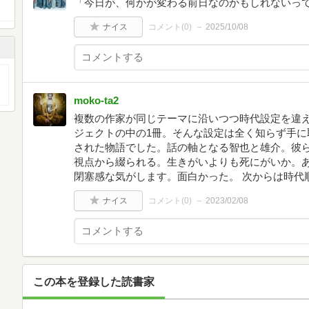
「今日が、何かが変わる前日なのかもしれないっ
ナイス
コメント(
0
)
2025/10/08
moko-ta2
複数の作家が同じテーマに沿いつつ時代設定を違
ジェクトの中の1冊。そんな設定は全く知らず手に
された物語でした。話の軸となる智也と雄介。彼
視点から綴られる。生きがいよりも死にがいか。
閉塞感な気がします。面白かった。 次からは時代
ナイス
コメント(
0
)
2023/02/08
この本を登録した読書家