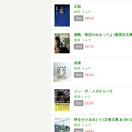
正欲
朝井 リョウ
登録
26516
桐島、部活やめるってよ (集英社文庫
朝井 リョウ
登録
25770
何者
朝井 リョウ
登録
25134
イン・ザ・メガチャーチ
朝井リョウ
登録
22135
時をかけるゆとり (文春文庫 あ 68-1
朝井 リョウ
登録
16820