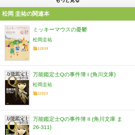
もっと見る
松岡 圭祐の関連本
ミッキーマウスの憂鬱
松岡圭祐
12634
万能鑑定士Qの事件簿 I (角川文庫)
松岡圭祐
11923
万能鑑定士Qの事件簿 II (角川文庫 ま
26-311)