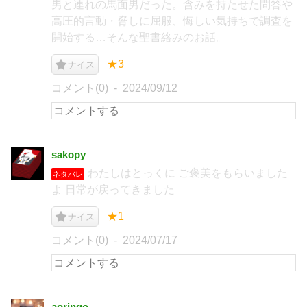
男と連れの馬面男だった。含みを持たせた問答や
高圧的言動・脅しに屈服、悔しい気持ちで調査を
開始する…そんな聖書絡みのお話。
★3
ナイス
コメント(0)
2024/09/12
sakopy
わたしはとっくに ご褒美をもらいました
ネタバレ
よ 日常が戻ってきました
★1
ナイス
コメント(0)
2024/07/17
aoringo