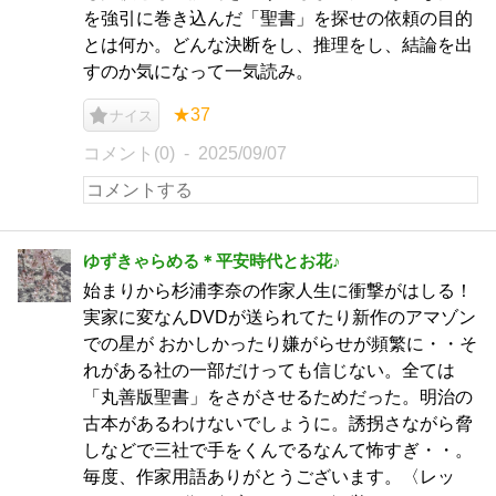
を強引に巻き込んだ「聖書」を探せの依頼の目的
とは何か。どんな決断をし、推理をし、結論を出
すのか気になって一気読み。
★37
ナイス
コメント(0)
2025/09/07
ゆずきゃらめる＊平安時代とお花♪
始まりから杉浦李奈の作家人生に衝撃がはしる！
実家に変なんDVDが送られてたり新作のアマゾン
での星が おかしかったり嫌がらせが頻繁に・・そ
れがある社の一部だけっても信じない。全ては
「丸善版聖書」をさがさせるためだった。明治の
古本があるわけないでしょうに。誘拐さながら脅
しなどで三社で手をくんでるなんて怖すぎ・・。
毎度、作家用語ありがとうございます。〈レッ