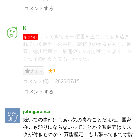
K
よくできてるー 聖書を主として巻き込ま
ネタバレ
れていく自分への事件、謎解きの要素もあり、慶
喜、徳川埋蔵金、展開やテンポがすごくよく、シ
ンセイの件がとてもよかった。
★1
ナイス
コメント(0)
2026/07/15
johngaraman
続いての事件はまぁお気の毒なことだよね。国家
権力も頼りにならないってことか？客商売はリス
クが付きものか？ 万能鑑定士も出張ってきて才能