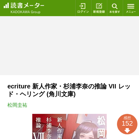
ログイン
新規登録
本を探
ecriture 新人作家・杉浦李奈の推論 VII レッ
ド・ヘリング (角川文庫)
松岡圭祐
感想
152