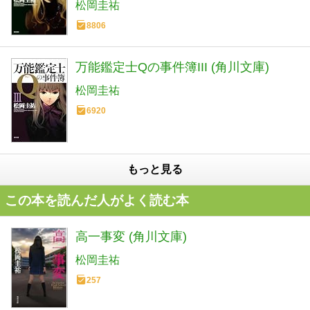
松岡圭祐
8806
万能鑑定士Qの事件簿III (角川文庫)
松岡圭祐
6920
もっと見る
この本を読んだ人がよく読む本
高一事変 (角川文庫)
松岡圭祐
257