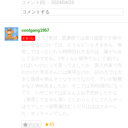
コメント(0)
2024/04/29
coolgang1957
さて7巻目、図書館では借り放題です😄今
ネタバレ
回の脅迫については、どうもピンときません。無
視してほっといたら時間切れするのは、嫌がらせ
してる方ですね。1年くらい留学でもして逃げと
けばいいのにって思ってましたが、新人作家で売
れかけた李奈さんには無理なのか。話の方では大
きな負債を抱えそうなヤカラなので、アレが動機
かなとWiki見ましたが、そこでは3000億円になっ
てて、いやこれでは足らんよね予想外したかな
（推理してません😅）としおらしくしてたらやっ
ぱりでした〜😃聖書読むくだりはほぼスルーし
た、オッチャンでした。
★45
ナイス