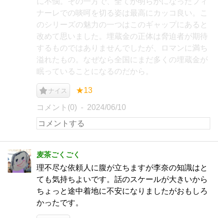
に不憫。その一方で、全てが明らかになったフィ
ナーレでの啖呵を切る姿は最高にカッコ良い。こ
のシリーズの魅力の一つはこのギャップにあると
改めて思いました。埋蔵金の正体は脅迫者が期待
するものではありませんでしたが、ロマンに満ち
溢れたもの。なぜなら全国にまだ多くの埋蔵金が
眠っていることになるのだから。
★13
ナイス
コメント(0)
2024/06/10
麦茶ごくごく
理不尽な依頼人に腹が立ちますが李奈の知識はと
ても気持ちよいです。話のスケールが大きいから
ちょっと途中着地に不安になりましたがおもしろ
かったです。