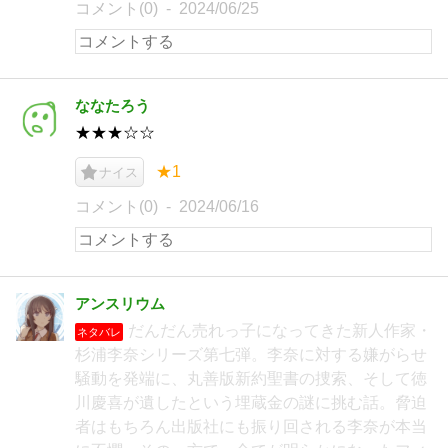
コメント(0)
2024/06/25
ななたろう
★★★☆☆
★1
ナイス
コメント(0)
2024/06/16
アンスリウム
だんだん売れっ子になってきた新人作家・
ネタバレ
杉浦李奈シリーズ第七弾。李奈に対する嫌がらせ
騒動を発端に、丸善版新約聖書の捜索、そして徳
川慶喜が遺したという埋蔵金の謎に挑む話。脅迫
者はもちろん出版社にも振り回される李奈が本当