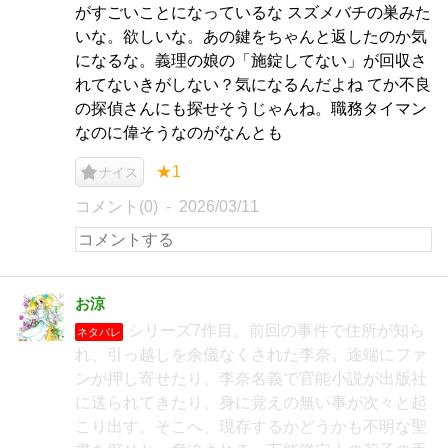
がすごいことになっているな スズメバチの巣みた
いな。欲しいな。あの鍵をちゃんと返したのか気
になるな。義理の娘の「施錠してない」が回収さ
れてないきがしない？気になるんだよね てか不良
の探偵さんにも探せそうじゃんね。職務タイマン
なのに偉そうなのがなんとも
★1
ナイス
コメント(0)
2026/03/11
お涼
シリーズ7作目。前回の事件で住所が知ら
ネタバレ
れ、引っ越しを余儀なくされた李奈。途端にファ
ンが押し寄せたり、李奈名義で官能小説が出版社
に送られてきたり、身に覚えの無い事が次々と起
こり出す。そこへ、現存するかどうかも不明な聖