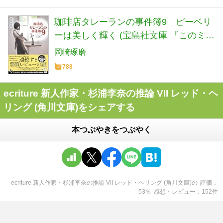
珈琲店タレーランの事件簿9 ピーベリ
ーは美しく輝く (宝島社文庫 『このミ
ス』大賞シリーズ)
岡崎琢磨
788
ecriture 新人作家・杉浦李奈の推論 VII レッド・ヘ
リング (角川文庫)をシェアする
本つぶやきをつぶやく
ecriture 新人作家・杉浦李奈の推論 VII レッド・ヘリング (角川文庫)
の
評価
53
％
感想・レビュー
152
件