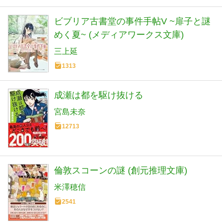
ビブリア古書堂の事件手帖V ~扉子と謎
めく夏~ (メディアワークス文庫)
三上延
1313
成瀬は都を駆け抜ける
宮島未奈
12713
倫敦スコーンの謎 (創元推理文庫)
米澤穂信
2541