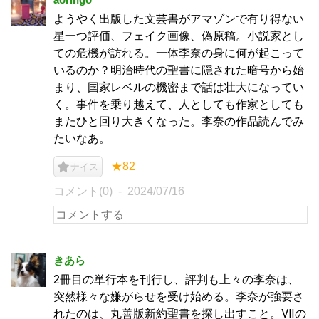
ようやく出版した文芸書がアマゾンで有り得ない
星一つ評価、フェイク画像、偽原稿。小説家とし
ての危機が訪れる。一体李奈の身に何が起こって
いるのか？明治時代の聖書に隠された暗号から始
まり、国家レベルの機密まで話は壮大になってい
く。事件を乗り越えて、人としても作家としても
またひと回り大きくなった。李奈の作品読んでみ
たいなあ。
★82
ナイス
コメント(0)
2024/07/16
きあら
2冊目の単行本を刊行し、評判も上々の李奈は、
突然様々な嫌がらせを受け始める。李奈が強要さ
れたのは、丸善版新約聖書を探し出すこと。Ⅶの