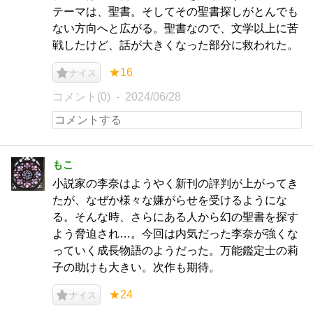
テーマは、聖書。そしてその聖書探しがとんでも
ない方向へと広がる。聖書なので、文学以上に苦
戦したけど、話が大きくなった部分に救われた。
★16
ナイス
コメント(0)
2024/06/28
もこ
小説家の李奈はようやく新刊の評判が上がってき
たが、なぜか様々な嫌がらせを受けるようにな
る。そんな時、さらにある人から幻の聖書を探す
よう脅迫され…。今回は内気だった李奈が強くな
っていく成長物語のようだった。万能鑑定士の莉
子の助けも大きい。次作も期待。
★24
ナイス