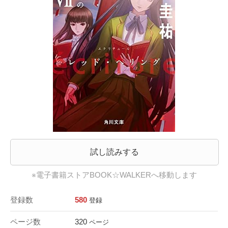
試し読みする
※電子書籍ストアBOOK☆WALKERへ移動します
登録数
580
登録
ページ数
320
ページ