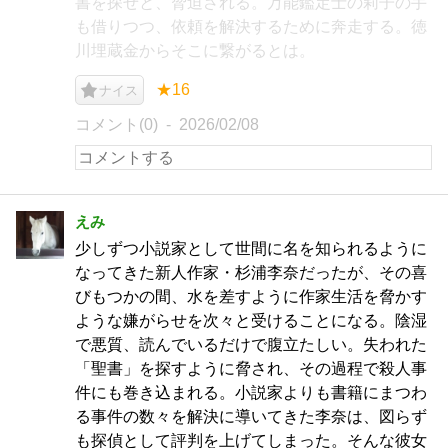
書を探せと、脅迫される。万能鑑定士の莉子の手
も借りつつ、依頼を解決するために奔走する。徳
川埋蔵金からそこに繋がるとは。
★16
ナイス
コメント(0)
2026/02/08
えみ
少しずつ小説家として世間に名を知られるように
なってきた新人作家・杉浦李奈だったが、その喜
びもつかの間、水を差すように作家生活を脅かす
ような嫌がらせを次々と受けることになる。陰湿
で悪質、読んでいるだけで腹立たしい。失われた
「聖書」を探すように脅され、その過程で殺人事
件にも巻き込まれる。小説家よりも書籍にまつわ
る事件の数々を解決に導いてきた李奈は、図らず
も探偵として評判を上げてしまった。そんな彼女