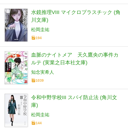
水鏡推理VIII マイクロプラスチック (角
川文庫)
松岡圭祐
194
血脈のナイトメア 天久鷹央の事件カ
ルテ (実業之日本社文庫)
知念実希人
1039
令和中野学校III スパイ防止法 (角川文
庫)
松岡圭祐
144