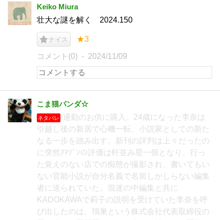
Keiko Miura
壮大な謎を解く 2024.150
★3
ナイス
コメント(0)
2024/11/09
こま猫パンダ☆
通勤のお供に購入。24歳になった李奈は
ネタバレ
引越し後の新居で心機一転、小説家としての新た
なる一歩を踏み出す。新刊の評判は上々だったの
に突然ｱﾏｿﾞﾝの評価は軒並み星一個となり、行っ
た覚えのない店での痴態が撮影され、書いてもい
ない官能小説が自分名義で名前しかしらない編集
者に送られていた。混迷の中編集と共に
KADOKAWAで莉子の説明を受けていた李奈を呼
び出したのは、鴇巣という株式会社代表取締役の