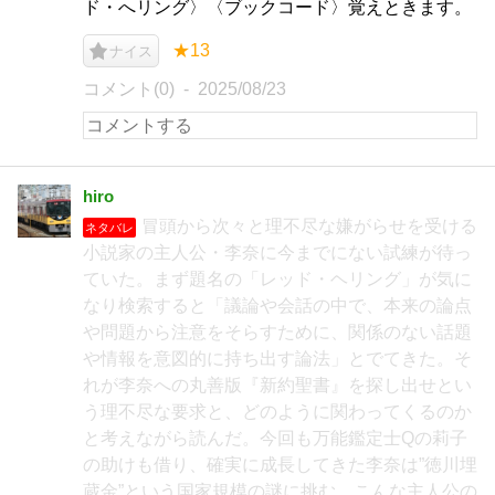
ド・へリング〉〈ブックコード〉覚えときます。
★13
ナイス
コメント(0)
2025/08/23
hiro
冒頭から次々と理不尽な嫌がらせを受ける
ネタバレ
小説家の主人公・李奈に今までにない試練が待っ
ていた。まず題名の「レッド・ヘリング」が気に
なり検索すると「議論や会話の中で、本来の論点
や問題から注意をそらすために、関係のない話題
や情報を意図的に持ち出す論法」とでてきた。そ
れが李奈への丸善版『新約聖書』を探し出せとい
う理不尽な要求と、どのように関わってくるのか
と考えながら読んだ。今回も万能鑑定士Qの莉子
の助けも借り、確実に成長してきた李奈は”徳川埋
蔵金”という国家規模の謎に挑む。こんな主人公の