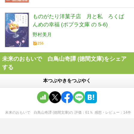
ものがたり洋菓子店 月と私 ろくば
んめの幸福 (ポプラ文庫 の 5-6)
野村美月
256
未来のおもいで 白鳥山奇譚 (徳間文庫)をシェア
する
本つぶやきをつぶやく
未来のおもいで 白鳥山奇譚 (徳間文庫)
の
評価
61
％
感想・レビュー
14
件