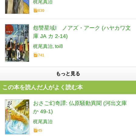
梶尾真治
830
怨讐星域Ⅰ ノアズ・アーク (ハヤカワ文
庫 JA カ 2-14)
梶尾真治
toi8
741
もっと見る
この本を読んだ人がよく読む本
おさご幻奇譚: 仏原騒動異聞 (河出文庫
か 49-1)
梶尾真治
45