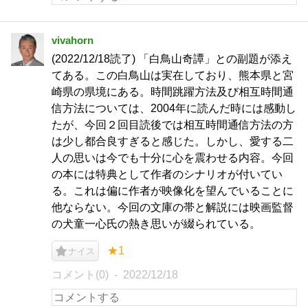
vivahorn
(2022/12/18読了) 「白鳥山奇譚」との副題が添え
てある。この白鳥山は実在しており、熊本県と宮
崎県の県境にある。時間跳躍方法及び相互時間通
信方法については、2004年に読んだ時には感動し
たが、今回２回目読後では相互時間通信方法の方
は少し都合良すぎると感じた。しかし、愛する二
人の思いは今でも十分に心を震わせる内容。今回
の本には特典として作者のシナリオが付いてい
る。これは偏に作者が映像化を望んでいることに
他ならない。今回の文庫の帯と解説には映画監督
の犬童一心氏の熱き思いが綴られている。
★1
ナイス
コメント(0)
2022/12/18