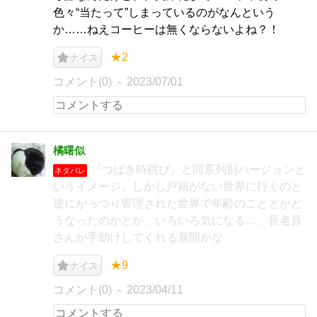
色々“当たって”しまっているのがなんという
か……ねえコーヒーは無くならないよね？！
★2
ナイス
コメント(0)
2023/07/01
橘曙似
『つばき時跳び』と同系列別バージョンと
ネタバレ
いうイメージ。しかし戸籍がない世界に行くのと
逆にがっつり管理された世界で年齢のこととかど
うなったのかとか、いろいろ気になる…。長者原
さんが手助けしてくれる展開かな
★9
ナイス
コメント(0)
2023/04/11