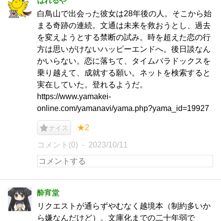
はれるや
白鳥山で出会った彼女は28年後の人。そこから始
まる奇跡の連続。文通は未来を救おうとし、過去
を変えようとする禁断の試み。時を超えた恋の行
方は思いがけないハッピーエンドへ。後日談なん
かいらない。恋に落ちて、タイムパラドックスを
乗り越えて、成就する願い。ネットを検索すると
実在していた。登れるようだ。
https://www.yamakei-
online.com/yamanavi/yama.php?yama_id=19927
★2
ナイス
コメント(0)
2023/10/11
酔宵堂
リクエストが通らずやむなく越境本（制約多いか
ら嫌なんだけど）。文庫化までの二十年弱で