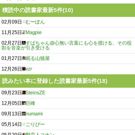
積読中の読書家最新5件(10)
02月09日
むーぽん
11月25日
Magpie
02月27日
すぱちゃん@心無い言葉にも心を授ける、その役
割を音楽が引き受ける
01月27日
眠る山猫屋
12月26日
xzr
読みたい本に登録した読書家最新5件(18)
09月23日
SteinsZE
12月05日
巨峰
09月13日
numami
05月14日
ごりぴー
05月20日
野蛮人コナン