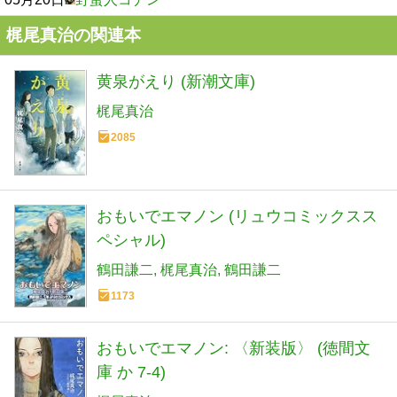
梶尾真治の関連本
黄泉がえり (新潮文庫)
梶尾真治
2085
おもいでエマノン (リュウコミックスス
ペシャル)
鶴田謙二
梶尾真治
鶴田謙二
1173
おもいでエマノン: 〈新装版〉 (徳間文
庫 か 7-4)