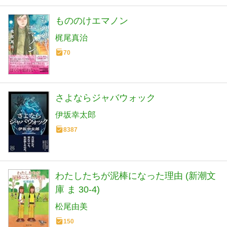
もののけエマノン
梶尾真治
70
さよならジャバウォック
伊坂幸太郎
8387
わたしたちが泥棒になった理由 (新潮文
庫 ま 30-4)
松尾由美
150