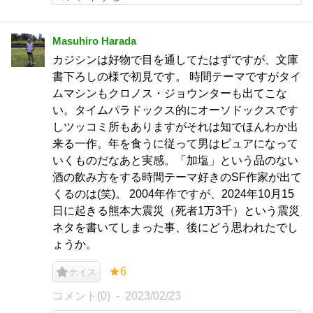
Masuhiro Harada
カジシンは好物で目を通してたはずですが、文庫
書下ろしの様で初見です。 時間テーマですがタイ
ムマシンもクロノス・ジョウンターも出てこな
い。タイムパラドックス的にオーソドックスです
しツッコミ所もありますがそれは知でほんわか出
来る一作。年を食うに従って男はピュアになって
いくものだなあと実感。「加塩」という品のない
酒の飲み方をする時間テーマ好きのSF作家が出て
くるのは(笑)。 2004年作ですが、2024年10月15
日に起きる熊本大震災（死者1万3千）という震災
ネタを書いてしまった事、後にどう思われたでし
ょうか。
★6
ナイス
コメント(0)
2023/02/23