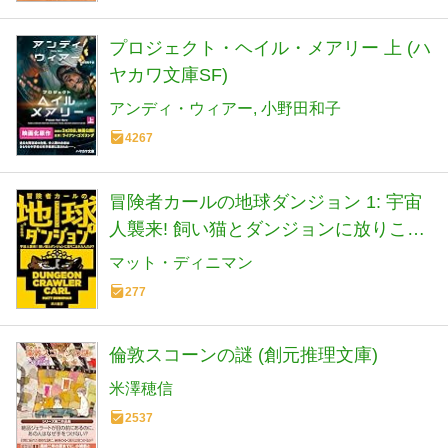
プロジェクト・ヘイル・メアリー 上 (ハ
ヤカワ文庫SF)
アンディ・ウィアー
小野田和子
4267
冒険者カールの地球ダンジョン 1: 宇宙
人襲来! 飼い猫とダンジョンに放りこま
れたんだが? (ハヤカワ文庫SF)
マット・ディニマン
277
倫敦スコーンの謎 (創元推理文庫)
米澤穂信
2537