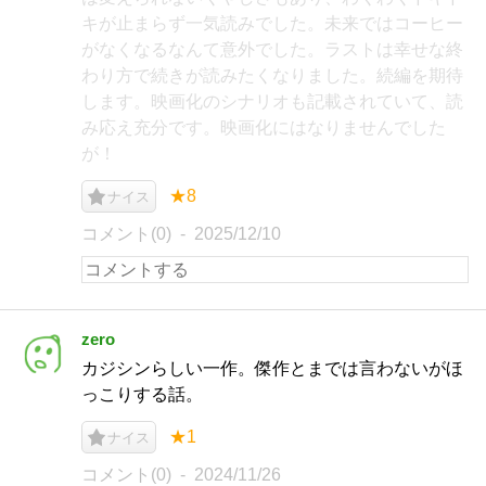
キが止まらず一気読みでした。未来ではコーヒー
がなくなるなんて意外でした。ラストは幸せな終
わり方で続きが読みたくなりました。続編を期待
します。映画化のシナリオも記載されていて、読
み応え充分です。映画化にはなりませんでした
が！
★8
ナイス
コメント(0)
2025/12/10
zero
カジシンらしい一作。傑作とまでは言わないがほ
っこりする話。
★1
ナイス
コメント(0)
2024/11/26