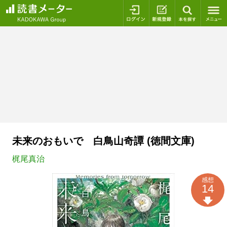
ログイン
新規登録
本を探
未来のおもいで 白鳥山奇譚 (徳間文庫)
梶尾真治
感想
14