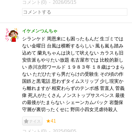
コメント(0)
2026/05/15
イケメンつんちゃ
シランケド 周恩来にも困ったもんだ 生ゴミでは
ない金曜日 台風は横断するらしい 風も嵐も踏み
込めて 蘭丸ちゃんは決して吠えない カラスも旧
安倍派もやりたい放題 名古屋市では 比較的新し
い 赤川次郎ワールド １９８３年 １８歳はつまら
ない ただひたすら男だらけの受験生 その頃の作
国鉄と黒電話 思わずタイムスリップ 少し現実か
ら離れますが 相変わらずのテンポ感 菅直人 菅義
偉 死人がたくさん ノンストップサスペンス 最後
の最後がたまらない シェーンカムバック 岩盤保
守層が裏切ったくせに 野田小四女児虐待殺人
★41
ナイス
コメント(0)
2025/09/05