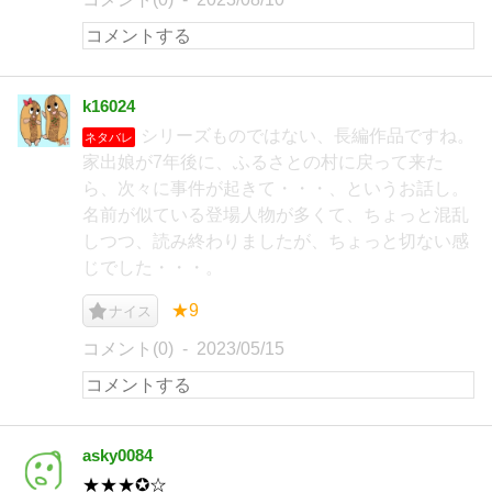
k16024
シリーズものではない、長編作品ですね。
ネタバレ
家出娘が7年後に、ふるさとの村に戻って来た
ら、次々に事件が起きて・・・、というお話し。
名前が似ている登場人物が多くて、ちょっと混乱
しつつ、読み終わりましたが、ちょっと切ない感
じでした・・・。
★9
ナイス
コメント(0)
2023/05/15
asky0084
★★★✪☆