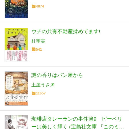
4874
ウチの共有不動産揉めてます!
桂望実
541
謎の香りはパン屋から
土屋うさぎ
11657
珈琲店タレーランの事件簿9 ピーベリ
ーは美しく輝く (宝島社文庫 『このミ