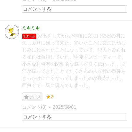
ミキミキ
家出をしてから7年後に文江は故郷の村に
ネタバレ
久しぶりに帰って来た。驚いたことに文江は幼な
じみに殺されたことになっていて、犯人とみられ
る和也は自殺していた。物凄くスピーディーで、
小さな村特有の閉鎖的な感じが良く伝わった。文
江が帰ってきたことでたくさんの人が昔の事件を
きっかけに亡くなってしまったのが残念だった。
面白くて一気に読んでしまった。
★2
ナイス
コメント(0)
2025/08/01