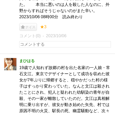
た。 本当に悪いのは人を殺した人なのに、外
野からすればそうじゃないのがまた辛い。
2023/10/06 08時00分 読み終わり
★3
ナイス
コメント(0)
2023/10/06
まひはる
19歳で人知れず故郷の村を出た名家の一人娘・常
石文江。東京でデザイナーとして成功を収めた彼
女が7年ぶりに帰郷すると、穏やかだった村の様
子はすっかり変わっていた。なんと文江は殺され
たことにされ、犯人と疑われた幼馴染の青年が自
殺、その一家が離散していたのだ。文江は真相解
明に乗り出すが、彼女が動き始めた矢先、村では
原因不明の火災、駅長の死、幽霊騒動など、次々