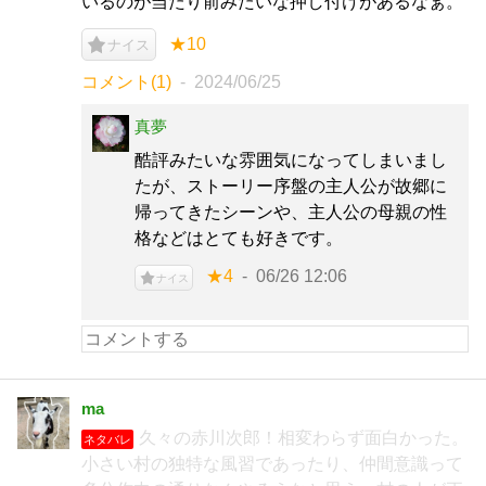
いるのが当たり前みたいな押し付けがあるなぁ。
★10
ナイス
コメント(1)
2024/06/25
真夢
酷評みたいな雰囲気になってしまいまし
たが、ストーリー序盤の主人公が故郷に
帰ってきたシーンや、主人公の母親の性
格などはとても好きです。
★4
06/26 12:06
ナイス
ma
久々の赤川次郎！相変わらず面白かった。
ネタバレ
小さい村の独特な風習であったり、仲間意識って