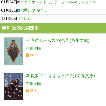
01月24日
ヴァイオレット（テラーノベルやってるよ☆
01月16日
七世紀＠猫推し
12月30日
らいむ
赤川 次郎の関連本
三毛猫ホームズの推理 (角川文庫)
赤川次郎
4586
新装版 マリオネットの罠 (文春文庫)
赤川次郎
4548