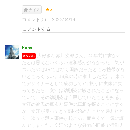
★2
ナイス
コメント(0)
2023/04/19
Kana
大好きな赤川次郎さん。40年前に書かれ
ネタバレ
たとは思えないくらい違和感が少なかった。気が
ついたのはJRではなく国鉄だったところ携帯がな
いところくらい。19歳の時に家出した文江。東京
でデザイナーとして成功して7年振りに実家に戻
ってきたら、文江は幼馴染に殺されたことになっ
ていて、その幼馴染は自殺していたことを知る。
文江の彼氏の草永と事件の真相を探ることにする
が、文江が戻ってきて調べ始めたことで襲われた
り、次々と殺人事件が起こる。面白くて一気に読
んでしまった。文江のような好奇心旺盛で行動力