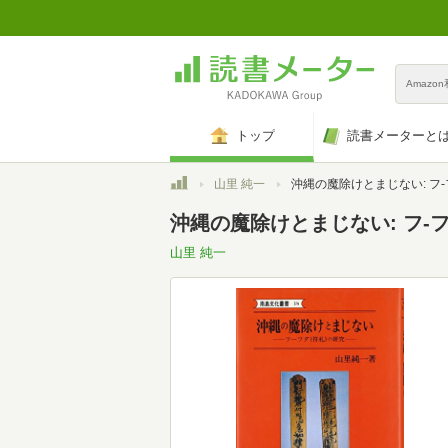
Amazo
トップ
読書メーターと
トップ
山里 純一
沖縄の魔除けとまじない: フ-フダ(符札)の研究 (南島文
沖縄の魔除けとまじない: フ-フダ
山里 純一