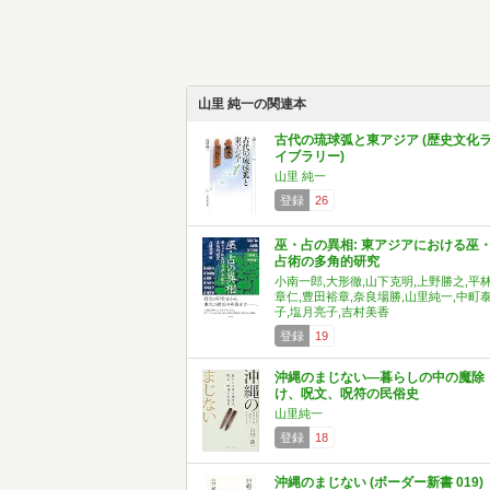
山里 純一の関連本
古代の琉球弧と東アジア (歴史文化
イブラリー)
山里 純一
登録
26
巫・占の異相: 東アジアにおける巫
占術の多角的研究
小南一郎,大形徹,山下克明,上野勝之,平
章仁,豊田裕章,奈良場勝,山里純一,中町
子,塩月亮子,吉村美香
登録
19
沖縄のまじない―暮らしの中の魔除
け、呪文、呪符の民俗史
山里純一
登録
18
沖縄のまじない (ボーダー新書 019)