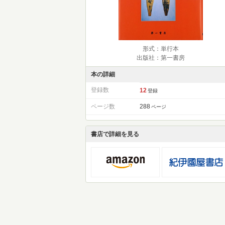
形式：単行本
出版社：第一書房
本の詳細
登録数
12
登録
ページ数
288
ページ
書店で詳細を見る