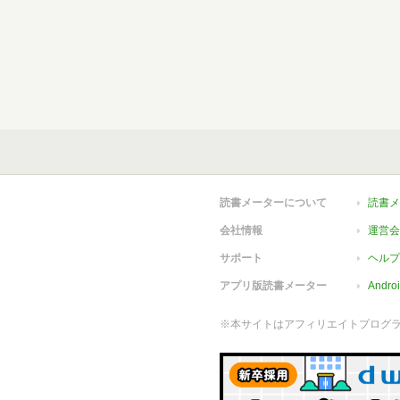
読書メーターについて
読書メ
会社情報
運営会
サポート
ヘルプ
アプリ版読書メーター
Andr
※本サイトはアフィリエイトプログ