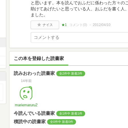
と思います。本を読んでおふだに係わった方々の
助けてあげたいと思っている人、おふだを書く人
ました。
ナイス
★1
コメント(
0
)
2012/04/10
この本を登録した読書家
読みおわった読書家
全2件中 新着2件
14年前
mariemaruru2
今読んでいる読書家
全1件中 新着1件
積読中の読書家
全0件中 新着0件