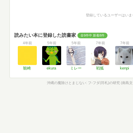
登録しているユーザーはいま
読みたい本に登録した読書家
全9件中 新着8件
4年前
5年前
5年前
7年前
7年前
観崎
ekura
ミレー
戦狐
kenpi
沖縄の魔除けとまじない: フ-フダ(符札)の研究 (南島文化