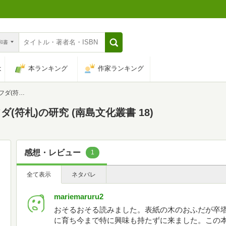
n和書
は
本ランキング
作家ランキング
化叢書 18)
(符札)の研究 (南島文化叢書 18)
感想・レビュー
1
全て表示
ネタバレ
mariemaruru2
おそるおそる読みました。表紙の木のおふだが卒
に育ち今まで特に興味も持たずに来ました。この