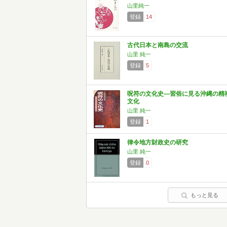
山里純一
登録
14
古代日本と南島の交流
山里 純一
登録
5
呪符の文化史―習俗に見る沖縄の精
文化
山里 純一
登録
1
律令地方財政史の研究
山里 純一
登録
0
もっと見る