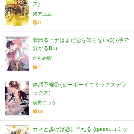
ス)
渚アユム
33
着飾るヒナはまだ恋を知らない(3) (秒で
分かるBL)
ざらめ鮫
28
体感予報➁ (ビーボーイコミックスデラ
ックス)
鯛野ニッケ
116
カメと歩けば恋に当たる (gateauコミッ