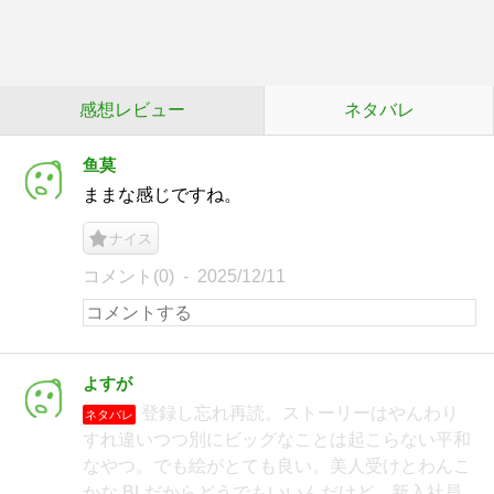
感想レビュー
ネタバレ
鱼莫
ままな感じですね。
ナイス
コメント(0)
2025/12/11
よすが
登録し忘れ再読。ストーリーはやんわり
ネタバレ
すれ違いつつ別にビッグなことは起こらない平和
なやつ。でも絵がとても良い。美人受けとわんこ
かな BLだからどうでもいいんだけど、新入社員