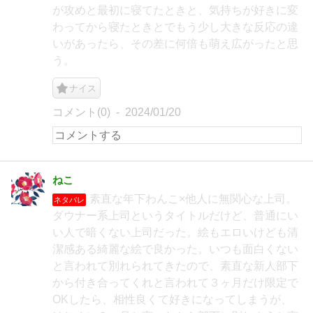
が攻めと最初に寝てたときと、気持ちが好きに変
わってから寝たときとでもう少し大きな反応の違
いがあったら、その差に何倍も萌え広がったと思
う。
ナイス
コメント(0)
2024/01/20
ねこ
素直な年下わんこ×他人に無関心な上司。
ネタバレ
ダウナー系上司というタイトルだけど、普通にい
い人で暗くない上司だった。絵もエロいけども清
潔感ある綺麗な絵で良かった。いつも面白くない
と言われて別れられてきたので、素直な新人部下
から付き合ってくれと言われて３ヶ月だけ限定で
OKしたら、相性良くて好きになってしまうが、