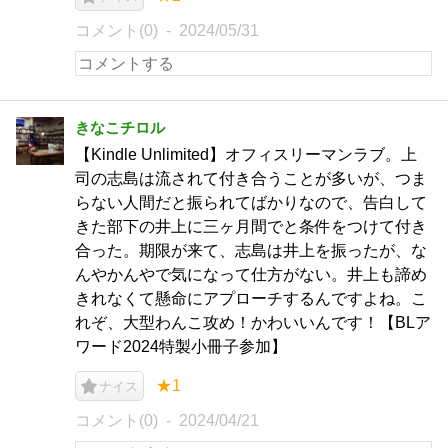
コメント(0)
2024/05/31
きなこチロル
【Kindle Unlimited】オフィスリーマンラブ。上
司の志島は流されて付き合うことが多いが、つま
らない人間だと振られてばかりなので、告白して
きた部下の井上に三ヶ月間でと条件をつけて付き
合った。期限が来て、志島は井上を振ったが、な
んやかんやで気になって仕方がない。井上も諦め
きれなくて懸命にアプローチするんですよね。こ
れぞ、大型わんこ攻め！かわいいんです！【BLア
ワード2024特製小冊子参加】
★1
ナイス
コメント(0)
2024/04/21