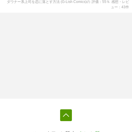
ダウナー系上司を恋に落とす方法 (G-Lish Comics)
の
評価
55
％
感想・レビ
ュー
43
件