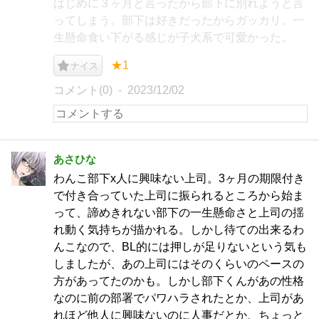
はじめに３ヶ月と言ったから部下に別れようと言
ってしまう。部下は好きだったからガッカリ。一
生懸命食い下がる感じが子犬系で可愛かった。
★1
ナイス
コメント(0)
2023/12/02
あさひな
わんこ部下x人に興味ない上司。3ヶ月の期限付き
で付き合っていた上司に振られるところから始ま
って、諦めきれない部下の一生懸命さと上司の揺
れ動く気持ちが描かれる。しかし待ての出来るわ
んこなので、BL的には押しが足りないという気も
しましたが、あの上司にはそのくらいのペースの
方があってたのかも。しかし部下くんがあの性格
なのに前の部署でパワハラされたとか、上司があ
れほど他人に興味ないのに人事だとか、ちょっと