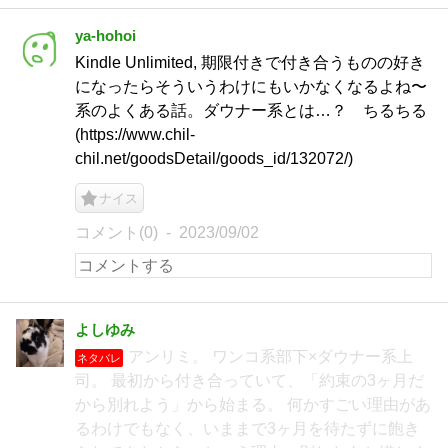
ya-hohoi
Kindle Unlimited, 期限付きで付き合うものの好き
になったらそういうわけにもいかなくなるよね〜
系のよくある話。ダウナー系とは…？ ちるちる
(https://www.chil-
chil.net/goodsDetail/goods_id/132072/)
ナイス
コメント(0)
2023/09/02
よしゆみ
アンリミ。 ワンコ系部下×ダウナー系上
ネタバレ
司。 最初から付き合っていて、「約束の3ヶ月だ
から別れよう」から始まる。 何かすごい理由があ
るわけでもなく、いままで3ヶ月を待たずに飽き