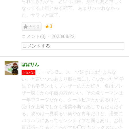
られてきたから、という理由。別れたあと惜しく
なってる上司と粘る部下。 あまりハマれなかっ
た。サラッと読了。
★3
ナイス
コメント(0)
2023/08/22
ぽぽりん
リーマンBL。スーツ好きにはたまらな
ネタバレ
い、と言いつつあまり服を気にしてなかった^^;学
生でも学ランよりブレザーの方が好き。夏はブレ
ザー脱ぐから冬服の方がいい。その点リーマンは
一年中スーツだから。クールビズとかあるけど。
受けが上司でしかも優柔不断な感じでもだもだす
る。攻めは一見明るい爽やか青年だけど、過去に
パワハラにあってセンシティブな面もあり。お仕
事頑張ってるところがマル⭕️でもソックスはいた