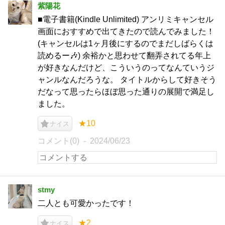
紫陽花
■電子書籍(Kindle Unlimited) アンリミキャンセル
画面におすすめで出てきたので読んでみました！
(キャンセルは1ヶ月後にするのでまだしばらくは
読めるー🎶) 余裕かと思わせて翻弄されてる年上
が好きなんだけど、こういうのってなんていうジ
ャンルなんだろうな。 タイトルからして好きそう
だなって思ったらほぼ思った通りの展開で満足し
ました。
★10
ナイス
コメント(0)
2024/06/23
stmy
二人とも可愛かったです！
★2
ナイス