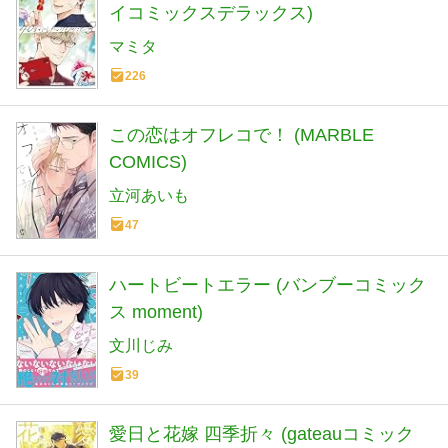
イコミックスデラックス)
マミタ
226
この恋はオフレコで！ (MARBLE
COMICS)
立河あいも
47
ハートビートエラー (バンブーコミック
ス moment)
文川じみ
39
愛日と花嫁 四季折々 (gateauコミック