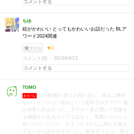
ちゆ
絵がかわいい とってもかわいいお話だった BLア
ワード2024関連
★2
ナイス
コメント(0)
2024/04/13
TOMO
絵が綺麗◎ 受けの見た目と、他人に興味
ネタバレ
ない・テンション低めという意味でのダウナー感
が非常に好みだった。ダウナー系と聞いて想像す
る極端さがあるキャラではなく、普通にちゃんと
良い人だったけど、かえってそんなに闇とか抱え
てないから読みやすかった。 欲を言うなら、受け