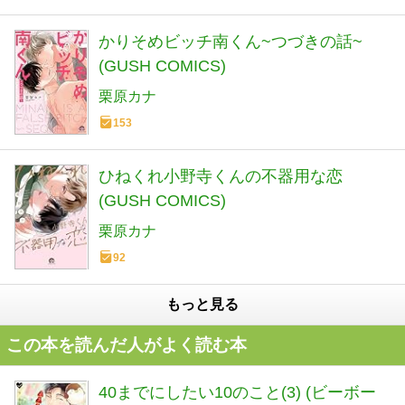
かりそめビッチ南くん~つづきの話~
(GUSH COMICS)
栗原カナ
153
ひねくれ小野寺くんの不器用な恋
(GUSH COMICS)
栗原カナ
92
もっと見る
この本を読んだ人がよく読む本
40までにしたい10のこと(3) (ビーボー