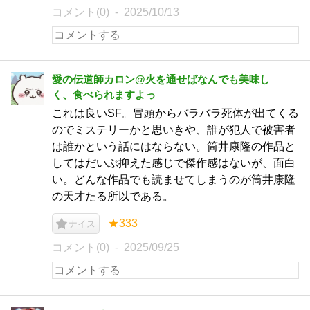
コメント(0)
2025/10/13
愛の伝道師カロン@火を通せばなんでも美味し
く、食べられますよっ
これは良いSF。冒頭からバラバラ死体が出てくる
のでミステリーかと思いきや、誰が犯人で被害者
は誰かという話にはならない。筒井康隆の作品と
してはだいぶ抑えた感じで傑作感はないが、面白
い。どんな作品でも読ませてしまうのが筒井康隆
の天才たる所以である。
★333
ナイス
コメント(0)
2025/09/25