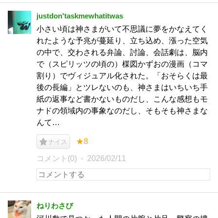
justdon'taskmewhatitwas
小さい頃は神さまがいて不思議に夢をかなえてく
れたような予兆が蔓延り、立ち込め、漲った空気
の中で、交わされる弁論、討論、会話劇は、脳内
で（スピリッツの頃の）楳図かずおの漫画（コマ
割り）でヴィジュアル化された。「おそらくは最
後の長編」とツレないのも、神さまはいちいち手
紙の返事など書かないものだし、こんな感想もモ
ナドの領域内の事象なのだし、そもそも神さまな
んて…
★8
ナイス
コメント(0)
2026/02/11
ねりわさび