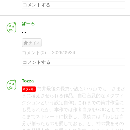
ぽーろ
…
ナイス
コメント(0)
2026/05/24
Tozza
筒井最後の長篇小説という点でも、さまざ
ネタバレ
まに考えさせられる作品。自己言及的なメタフィ
クションという設定自体はこれまでの筒井作品に
も見られたが、本作では作者自身をGODとしてこ
こまでストレートに投影し、最後には「わしは自
分が創ったものを愛しておる」と、神の愛をその