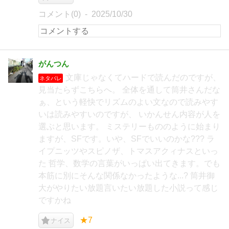
コメント(0)
2025/10/30
がんつん
文庫じゃなくてハードで読んだのですが、
ネタバレ
見当たらずこちらへ。 全体を通して筒井さんだな
ぁ、という軽快でリズムのよい文なので読みやす
いは読みやすいのですが、 いかんせん内容が人を
選ぶと思います。 ミステリーもののように始まり
ますが、SFです。いや、SFでいいのかな??? ラ
イプニッツやスピノザ、トマスアクィナスといっ
た 哲学、数学の言葉がいっぱい出てきます。でも
本筋に別にそんな関係なかったような...? 筒井御
大がやりたい放題言いたい放題した小説って感じ
ですかね
★7
ナイス