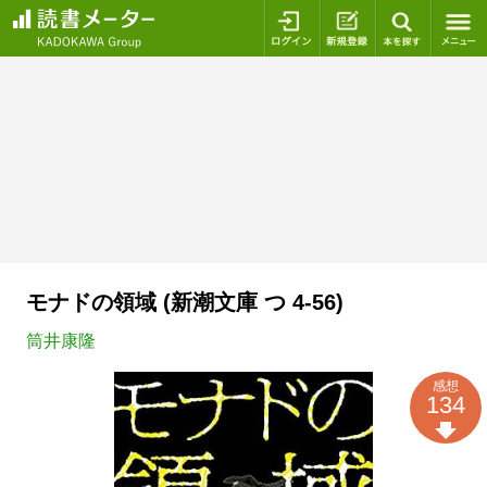
ログイン
新規登録
本を探
モナドの領域 (新潮文庫 つ 4-56)
筒井康隆
感想
134