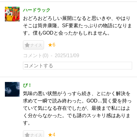
ハードラック
おどろおどろしい展開になると思いきや、やはり
そこは筒井康隆。SF要素たっぷりの物語になりま
す。僕もGODと会ったかもしれません。
★6
ナイス
コメント(0)
2025/11/09
ぴ！
気味の悪い状態がうっすら続き、とにかく解決を
求めて一瞬で読み終わった。GOD…賢く愛を持っ
ていて気になる存在でしたが、最後まで私にはよ
く分からなかった。でも謎のスッキリ感はありま
す。
★4
ナイス