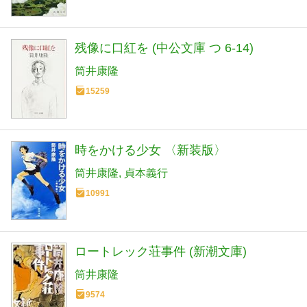
残像に口紅を (中公文庫 つ 6-14)
筒井康隆
15259
時をかける少女 〈新装版〉
筒井康隆
貞本義行
10991
ロートレック荘事件 (新潮文庫)
筒井康隆
9574