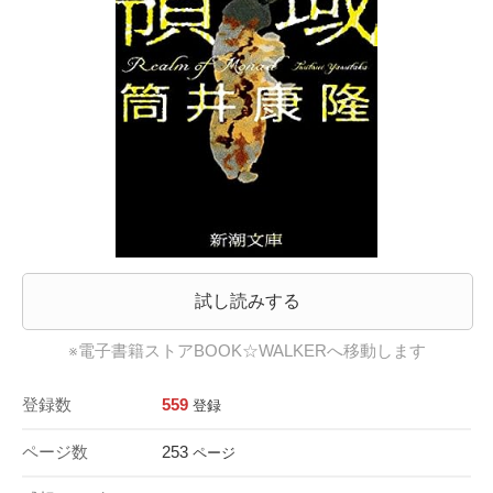
試し読みする
※電子書籍ストアBOOK☆WALKERへ移動します
登録数
559
登録
ページ数
253
ページ