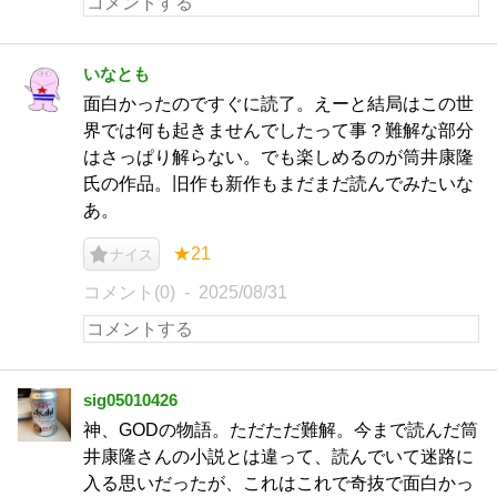
いなとも
面白かったのですぐに読了。えーと結局はこの世
界では何も起きませんでしたって事？難解な部分
はさっぱり解らない。でも楽しめるのが筒井康隆
氏の作品。旧作も新作もまだまだ読んでみたいな
あ。
★21
ナイス
コメント(0)
2025/08/31
sig05010426
神、GODの物語。ただただ難解。今まで読んだ筒
井康隆さんの小説とは違って、読んでいて迷路に
入る思いだったが、これはこれで奇抜で面白かっ