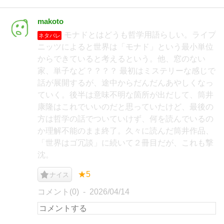
makoto
モナドとはどうも哲学用語らしい。ライプ
ネタバレ
ニッツによると世界は「モナド」という最小単位
からできていると考えるという。他、窓のない
家、単子など？？？？ 最初はミステリーな感じで
話が展開するが、途中からだんだんあやしくなっ
ていく。後半は意味不明な箇所が出だして、筒井
康隆はこれでいいのだと思っていたけど、最後の
方は哲学の話でついていけず、何を読んでいるの
か理解不能のまま終了。久々に読んだ筒井作品、
「世界はゴ冗談」に続いて２冊目だが、これも撃
沈。
★5
ナイス
コメント(0)
2026/04/14