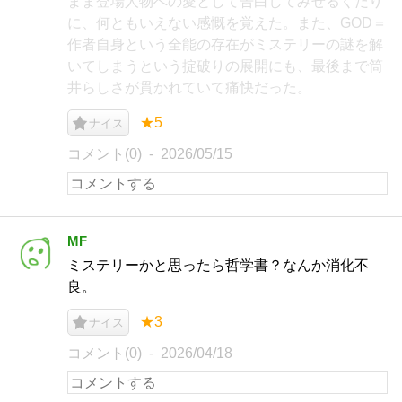
まま登場人物への愛として告白してみせるくだり
に、何ともいえない感慨を覚えた。また、GOD＝
作者自身という全能の存在がミステリーの謎を解
いてしまうという掟破りの展開にも、最後まで筒
井らしさが貫かれていて痛快だった。
★5
ナイス
コメント(0)
2026/05/15
MF
ミステリーかと思ったら哲学書？なんか消化不
良。
★3
ナイス
コメント(0)
2026/04/18