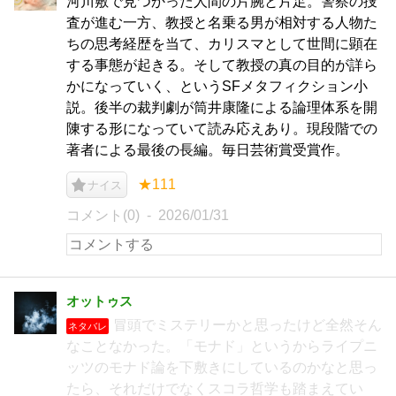
河川敷で見つかった人間の片腕と片足。警察の捜
査が進む一方、教授と名乗る男が相対する人物た
ちの思考経歴を当て、カリスマとして世間に顕在
する事態が起きる。そして教授の真の目的が詳ら
かになっていく、というSFメタフィクション小
説。後半の裁判劇が筒井康隆による論理体系を開
陳する形になっていて読み応えあり。現段階での
著者による最後の長編。毎日芸術賞受賞作。
★111
ナイス
コメント(0)
2026/01/31
オットゥス
冒頭でミステリーかと思ったけど全然そん
ネタバレ
なことなかった。「モナド」というからライプニ
ッツのモナド論を下敷きにしているのかなと思っ
たら、それだけでなくスコラ哲学も踏まえてい