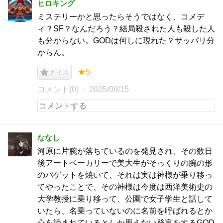
ヒロキング
ミステリーかと思ったらそうではなく、コメデ
ィ？SF？なんだろう？結局殺された人も殺した人
も分からない。GODは何しに現れた？サッパリ分
からん。
★5
ナイス
コメント(0)
2025/09/15
ななし
河原に片腕が落ちているのを発見され、その数日
後アートベーカリーで美大生がそっくりの腕の形
のバゲットを焼いて、それは実は神様が乗り移っ
てやったことで、その神様は今度は西洋美術史の
大学教授に乗り移って、公園で女子学生と話して
いたら、名乗っていないのに名前を呼ばれるとか
心を読まれているとしか思えない発言をするGOD