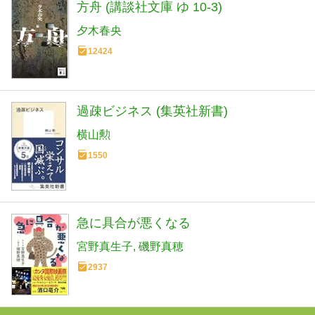
方舟 (講談社文庫 ゆ 10-3)
夕木春央
12424
過疎ビジネス (集英社新書)
横山勲
1550
急に具合が悪くなる
宮野真生子
磯野真穂
2937