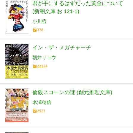
君が手にするはずだった黄金について
(新潮文庫 お 121-1)
小川哲
378
イン・ザ・メガチャーチ
朝井リョウ
22124
倫敦スコーンの謎 (創元推理文庫)
米澤穂信
2537