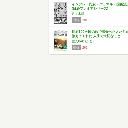
インフレ・円安・バラマキ・国富流
(日経プレミアシリーズ)
佐々木融
登録
201
世界100ヵ国の旅で出会った人たち
教えてくれた 人生で大切なこと
旅人KAD (かど)
登録
265