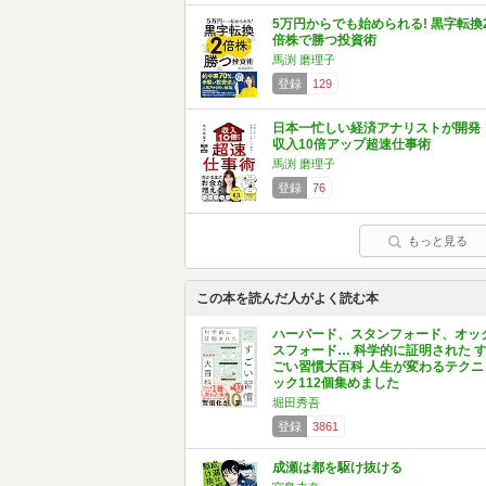
5万円からでも始められる! 黒字転換
倍株で勝つ投資術
馬渕 磨理子
登録
129
日本一忙しい経済アナリストが開発
収入10倍アップ超速仕事術
馬渕 磨理子
登録
76
もっと見る
この本を読んだ人がよく読む本
ハーバード、スタンフォード、オッ
スフォード… 科学的に証明された 
ごい習慣大百科 人生が変わるテクニ
ック112個集めました
堀田秀吾
登録
3861
成瀬は都を駆け抜ける