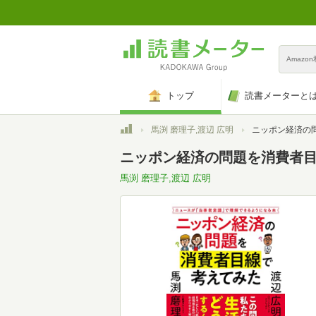
Amazo
トップ
読書メーターと
トップ
馬渕 磨理子,渡辺 広明
ニッポン経済の問題
ニッポン経済の問題を消費者
馬渕 磨理子,渡辺 広明