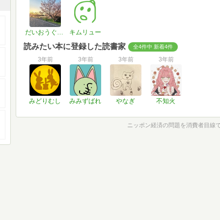
だいおうぐそくむし
キムリュー
読みたい本に登録した読書家
全4件中 新着4件
3年前
3年前
3年前
3年前
みどりむし
みみずばれ
やなぎ
不知火
ニッポン経済の問題を消費者目線