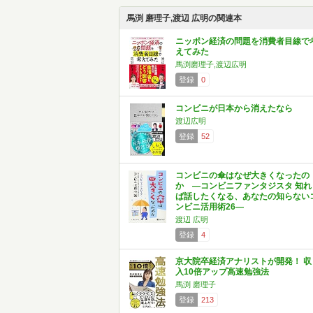
馬渕 磨理子,渡辺 広明の関連本
ニッポン経済の問題を消費者目線で
えてみた
馬渕磨理子,渡辺広明
登録
0
コンビニが日本から消えたなら
渡辺広明
登録
52
コンビニの傘はなぜ大きくなったの
か ―コンビニファンタジスタ 知れ
ば話したくなる、あなたの知らない
ンビニ活用術26―
渡辺 広明
登録
4
京大院卒経済アナリストが開発！ 収
入10倍アップ高速勉強法
馬渕 磨理子
登録
213