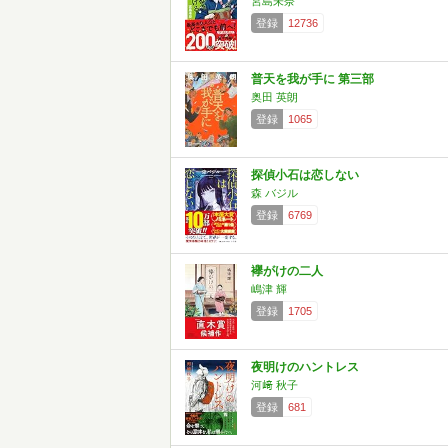
宮島未奈
登録
12736
普天を我が手に 第三部
奥田 英朗
登録
1065
探偵小石は恋しない
森 バジル
登録
6769
襷がけの二人
嶋津 輝
登録
1705
夜明けのハントレス
河﨑 秋子
登録
681