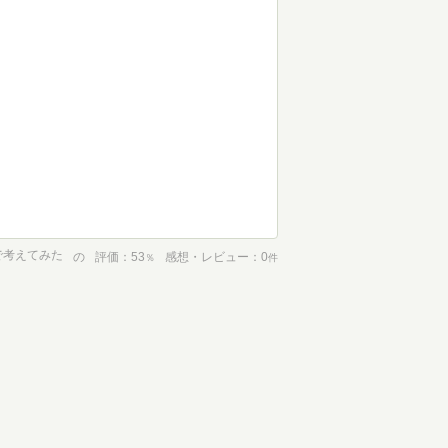
で考えてみた
の
評価
53
感想・レビュー
0
％
件