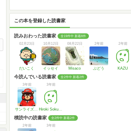
この本を登録した読書家
読みおわった読書家
全19件中 新着8件
02月23日
10月12日
08月22日
2年前
2年前
だいこく
イッセイ
Misaco
ぶどう
KAZU
今読んでいる読書家
全2件中 新着2件
3年前
3年前
サンライズ＠ﾘｰﾝFIREのcarpﾌｧﾝ
Hiroki Sokuda
積読中の読書家
全2件中 新着2件
2年前
3年前