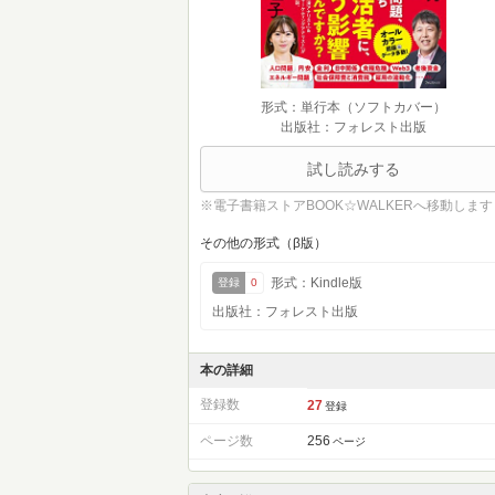
形式：単行本（ソフトカバー）
出版社：フォレスト出版
試し読みする
※電子書籍ストアBOOK☆WALKERへ移動します
その他の形式（β版）
形式：Kindle版
登録
0
出版社：フォレスト出版
本の詳細
登録数
27
登録
ページ数
256
ページ