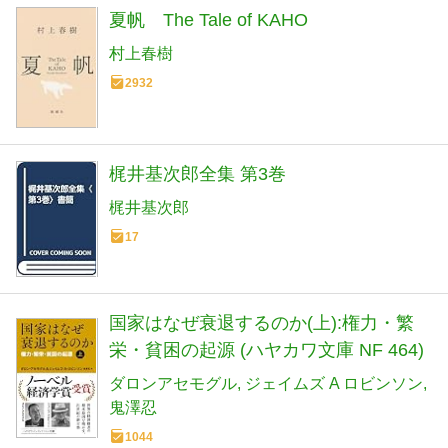
夏帆 The Tale of KAHO
村上春樹
2932
梶井基次郎全集 第3巻
梶井基次郎
17
国家はなぜ衰退するのか(上):権力・繁
栄・貧困の起源 (ハヤカワ文庫 NF 464)
ダロンアセモグル
ジェイムズ A ロビンソン
鬼澤忍
1044