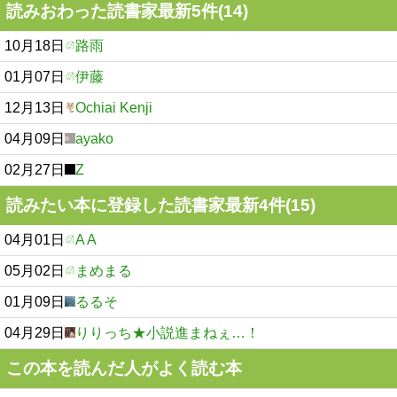
読みおわった読書家最新5件(14)
10月18日
路雨
01月07日
伊藤
12月13日
Ochiai Kenji
04月09日
ayako
02月27日
Z
読みたい本に登録した読書家最新4件(15)
04月01日
A A
05月02日
まめまる
01月09日
るるそ
04月29日
りりっち★小説進まねぇ…！
この本を読んだ人がよく読む本