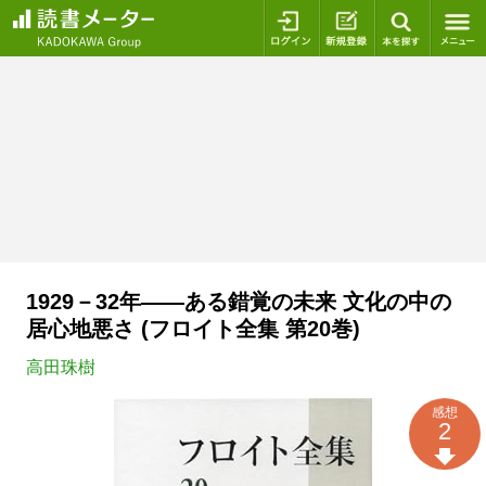
ログイン
新規登録
本を探
1929－32年――ある錯覚の未来 文化の中の
居心地悪さ (フロイト全集 第20巻)
高田珠樹
感想
2