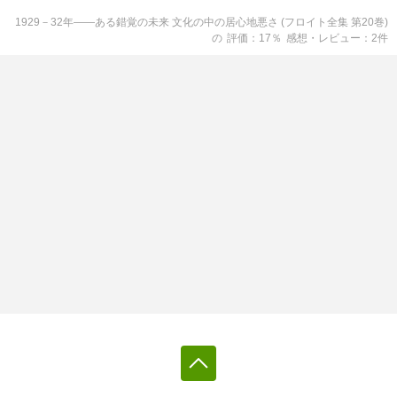
1929－32年――ある錯覚の未来 文化の中の居心地悪さ (フロイト全集 第20巻)
の
評価
17
％
感想・レビュー
2
件