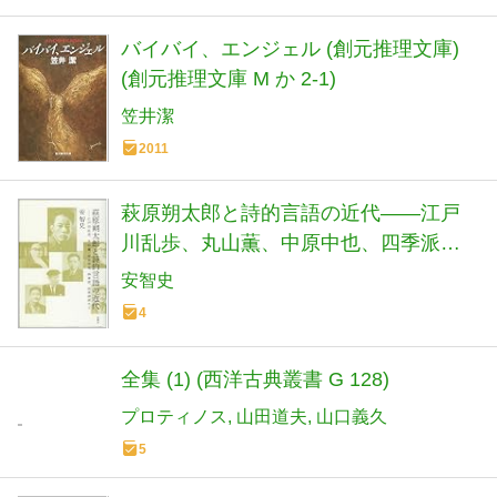
バイバイ、エンジェル (創元推理文庫)
(創元推理文庫 M か 2-1)
笠井潔
2011
萩原朔太郎と詩的言語の近代――江戸
川乱歩、丸山薫、中原中也、四季派、
民衆詩派など
安智史
4
全集 (1) (西洋古典叢書 G 128)
プロティノス
山田道夫
山口義久
5