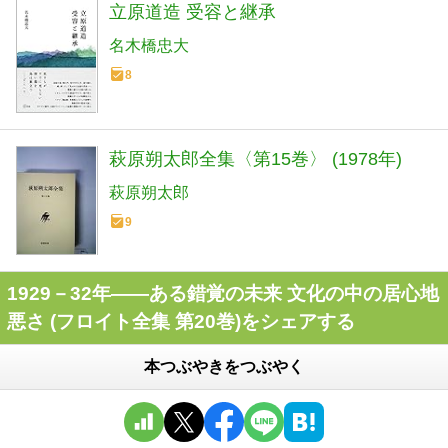
立原道造 受容と継承
名木橋忠大
8
萩原朔太郎全集〈第15巻〉 (1978年)
萩原朔太郎
9
1929－32年――ある錯覚の未来 文化の中の居心地
悪さ (フロイト全集 第20巻)をシェアする
本つぶやきをつぶやく