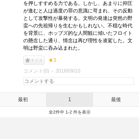
を押しすすめる力である。しかし、あまりに抑圧
が進むと人は過度の罪の意識に苛まれ、その反動
として攻撃性が暴発する。文明の発達は突然の野
蛮への先祖帰りを生むかもしれない。不穏な時代
を背景に、ホッブズ的な人間観に傾いたフロイト
の懸念した通り、情念は再び理性を凌駕した。文
明は野蛮に呑み込まれた。
★3
ナイス
コメント(0)
2018/09/10
最初
1
最後
全2件中 1-2 件を表示