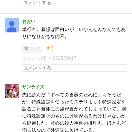
おおい
単行本。着想は面白いが、いかんせんなんでもあ
りになりがちな内容。
★3
ナイス
コメント(0)
2025/09/17
サンライズ
先に読んだ『すべての薔薇のために』もそうだ
が、特殊設定を使ったミステリよりも特殊設定を
語ること自体に力点が置かれてしまっていて、別
に特殊設定そのものに興味があるわけじゃないか
ら辟易した。肝心の殺人事件の推理も、ほとんど
消去法なので外連味に欠けている。