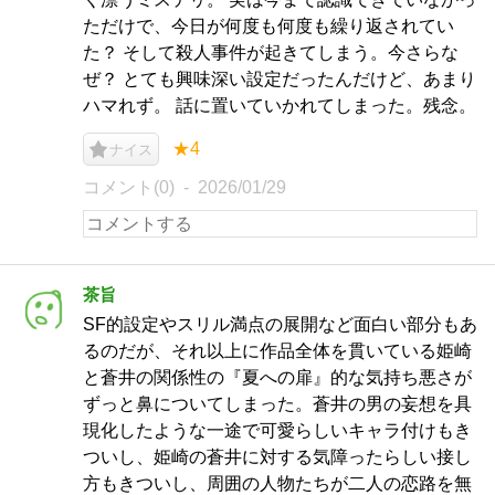
ただけで、今日が何度も何度も繰り返されてい
た？ そして殺人事件が起きてしまう。今さらな
ぜ？ とても興味深い設定だったんだけど、あまり
ハマれず。 話に置いていかれてしまった。残念。
★4
ナイス
コメント(0)
2026/01/29
茶旨
SF的設定やスリル満点の展開など面白い部分もあ
るのだが、それ以上に作品全体を貫いている姫崎
と蒼井の関係性の『夏への扉』的な気持ち悪さが
ずっと鼻についてしまった。蒼井の男の妄想を具
現化したような一途で可愛らしいキャラ付けもき
ついし、姫崎の蒼井に対する気障ったらしい接し
方もきついし、周囲の人物たちが二人の恋路を無