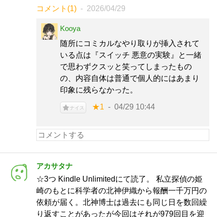
コメント(1)
2026/04/29
Kooya
随所にコミカルなやり取りが挿入されて
いる点は『スイッチ 悪意の実験』と一緒
で思わずクスッと笑ってしまったもの
の、内容自体は普通で個人的にはあまり
印象に残らなかった。
★1
04/29 10:44
ナイス
アカサタナ
☆3つ Kindle Unlimitedにて読了。 私立探偵の姫
崎のもとに科学者の北神伊織から報酬一千万円の
依頼が届く。北神博士は過去にも同じ日を数回繰
り返すことがあったが今回はそれが979回目を迎