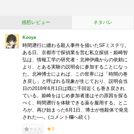
感想レビュー
ネタバレ
Kooya
時間遡行に纏わる殺人事件を描いたSFミステリ。
ある日、京都市で探偵業を営む私立探偵・姫崎智
弘は、情報工学の研究者・北神伊織からの依頼に
より、とある実験の説明会に参加することになっ
た。北神博士によれば、この世界には「時間の巻
き戻し」と呼ばれる現象が生じており、説明会当
日の2018年6月1日は既に千回近くも巻き戻され
ている。姫崎をはじめ参加者達はその原因を探る
べく、時間遡行を体験できる薬を服用する。とこ
ろが、再び始まった6月1日、博士が他殺体で発見
された──。(コメント欄へ続く)
★3
ナイス