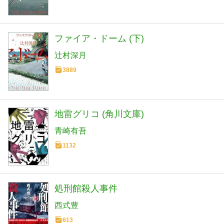
ファイア・ドーム (下)
辻村深月
3889
地雷グリコ (角川文庫)
青崎有吾
1132
処刑館殺人事件
西式豊
613