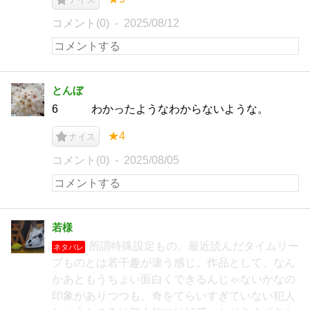
コメント(0)
2025/08/12
とんぼ
6 わかったようなわからないような。
★4
ナイス
コメント(0)
2025/08/05
若様
所謂特殊設定もの。最近読んだタイムリー
ネタバレ
プものとは若干趣が違う感じ。作品として、なん
かあともうちょい面白くできるんじゃないかなの
印象がありつつも、奇をてらいすぎていない犯人