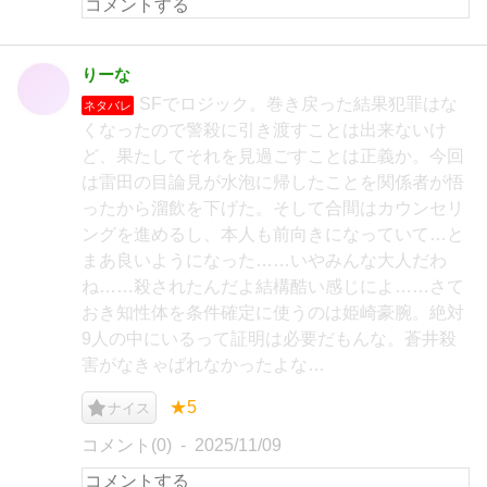
りーな
SFでロジック。巻き戻った結果犯罪はな
ネタバレ
くなったので警殺に引き渡すことは出来ないけ
ど、果たしてそれを見過ごすことは正義か。今回
は雷田の目論見が水泡に帰したことを関係者が悟
ったから溜飲を下げた。そして合間はカウンセリ
ングを進めるし、本人も前向きになっていて…と
まあ良いようになった……いやみんな大人だわ
ね……殺されたんだよ結構酷い感じによ……さて
おき知性体を条件確定に使うのは姫崎豪腕。絶対
9人の中にいるって証明は必要だもんな。蒼井殺
害がなきゃばれなかったよな…
★5
ナイス
コメント(0)
2025/11/09