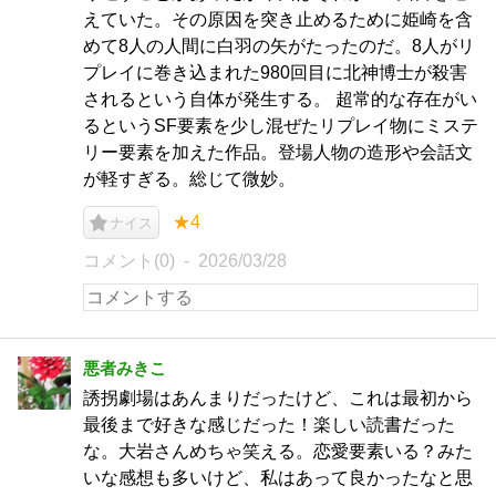
えていた。その原因を突き止めるために姫崎を含
めて8人の人間に白羽の矢がたったのだ。8人がリ
プレイに巻き込まれた980回目に北神博士が殺害
されるという自体が発生する。 超常的な存在がい
るというSF要素を少し混ぜたリプレイ物にミステ
リー要素を加えた作品。登場人物の造形や会話文
が軽すぎる。総じて微妙。
★4
ナイス
コメント(0)
2026/03/28
悪者みきこ
誘拐劇場はあんまりだったけど、これは最初から
最後まで好きな感じだった！楽しい読書だった
な。大岩さんめちゃ笑える。恋愛要素いる？みた
いな感想も多いけど、私はあって良かったなと思