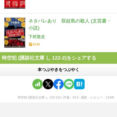
ネタバレあり 双紋島の殺人 (文芸書・
小説)
下村敦史
1636
時空犯 (講談社文庫 し 122-2)をシェアする
本つぶやきをつぶやく
時空犯 (講談社文庫 し 122-2)
の
評価
63
％
感想・レビュー
124
件