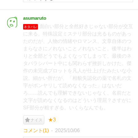
asumaruto
面白い部分と全然好きじゃない部分が交互
ネタバレ
に来る。特殊設定ミステリ部分は光るものがあっ
たのだが、人物の情緒やロマンス、文章自体のつ
まらなさにノれないことノれないこと。後半はわ
りと全部どうでもよくなってしまって、最後のネ
タバラシパート中にも関わらず挫折しかけた。傑
作の未完成プロットを凡人が仕上げたみたいな小
説。細かい所だが、「相貌失認化の薬で名札の文
字がボンヤリして読めなくなった」はないだ
ろ……読んでも理解できないじゃなく、名前だと
文字が読めなくなるのはどういう理屈？さすがに
SF部分が粗すぎる。いくらなんでも。
★3
ナイス
コメント(1)
2025/10/06