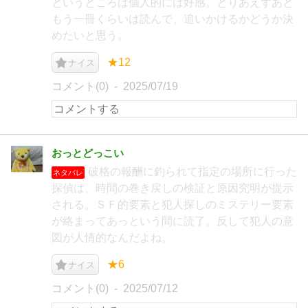
というところは個人的には好感。とりあえずあと
もう一冊くらいは読んで、追いかけるかどうか決
めたいと思う。
★12
ナイス
コメント(0)
2025/07/19
おっとどっこい
破格の報酬に釣られて指定の場所に行った
ネタバレ
探偵は、時間の巻き戻しの検証と原因究明が提示
される。ＳＦ的要素と犯人探しのミステリー要素
が絡まってあっという間に読了。反して犯人の意
図が人情的なんだよね。
★6
ナイス
コメント(0)
2025/07/12