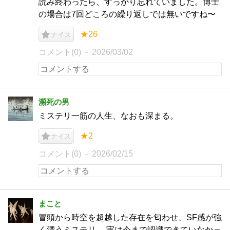
読み終わったら、すっかり忘れていました。博士
の場合は7回どころの繰り返しでは無いですね〜
★26
ナイス
コメント(0)
2026/03/02
瀕死の男
ミステリ一筋の人生、なおも深まる。
★2
ナイス
コメント(0)
2026/02/15
まこと
冒頭から時空を超越した存在を匂わせ、SF感が強
く漂うミステリ。 実は今まで認識できていなかっ