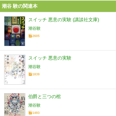
潮谷 験の関連本
スイッチ 悪意の実験 (講談社文庫)
潮谷験
2605
スイッチ 悪意の実験
潮谷験
1839
伯爵と三つの棺
潮谷験
1493