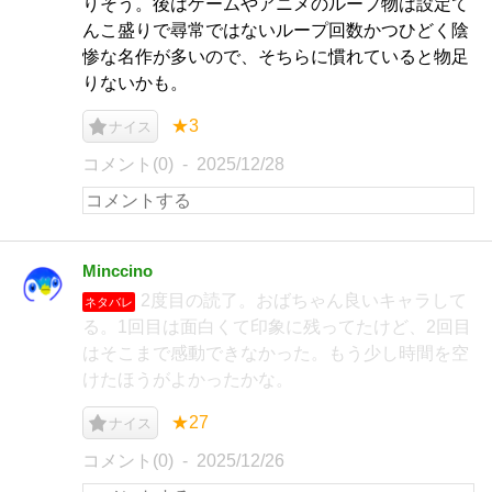
りそう。後はゲームやアニメのループ物は設定て
んこ盛りで尋常ではないループ回数かつひどく陰
惨な名作が多いので、そちらに慣れていると物足
りないかも。
★3
ナイス
コメント(0)
2025/12/28
Minccino
2度目の読了。おばちゃん良いキャラして
ネタバレ
る。1回目は面白くて印象に残ってたけど、2回目
はそこまで感動できなかった。もう少し時間を空
けたほうがよかったかな。
★27
ナイス
コメント(0)
2025/12/26