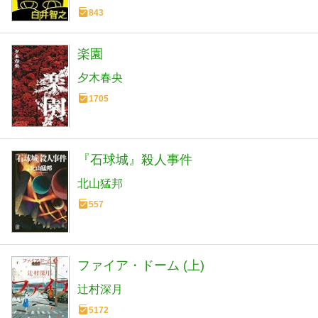
843
楽園
夕木春央
1705
『石球城』殺人事件
北山猛邦
557
ファイア・ドーム (上)
辻村深月
5172