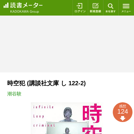
ログイン
新規登録
本を探
時空犯 (講談社文庫 し 122-2)
潮谷験
感想
124