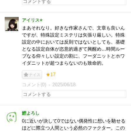
アイリス⭐️
まあそれなり。好きな作家さんで、文章も良いん
ですが、特殊設定ミステリは矢張り厳しい。特殊
設定の中においては反則ではないとしても、基礎
となる設定自体が恣意的過ぎて興醒め…時間ルー
プなる仰々しい設定の割に、フーダニットとホワ
イダニットが超つまらないのも致命的。
★17
ナイス
コメント(0)
2025/06/18
鰹よろし
0に近いが決して0ではない偶発性に想いを馳せる
ほどに際立つ人間という必然のファクター。この