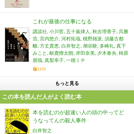
これが最後の仕事になる
講談社
小川哲
五十嵐律人
秋吉理香子
呉勝
浩
宮内悠介
河村拓哉
桃野雑派
須藤古都
離
方丈貴恵
白井智之
潮谷験
多崎礼
真下
みこと
献鹿狸太朗
岸田奈美
夕木春央
柿原
朋哉
真梨幸子
一穂ミチ
1233
もっと見る
この本を読んだ人がよく読む本
本を読むのが超速い人の頭の中ってど
うなってんの殺人事件
白井智之