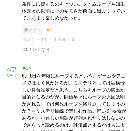
条件に応援するのもきつい。タイムループや知生
体云々の以前にそのキモさが前面に出まくってい
て、あまり楽しめなかった。
★4
ナイス
コメント(0)
2026/01/03
さい
6月1日を無限にループするという、ゲームやアニ
メではよく見かけるが、ミステリとしては結構珍
しい舞台設定だと思う。こちらもループの脱出が
目的となるのだが、開始早々にループの原因は明
かされる。では何故ループを繰り返してしまうの
か？をミステリ目線で楽しむ作品。軽いSF要素が
あるが、小難しい用語が羅列されたりはしないの
でさらっと読めるのは、評価点とするかは人によ