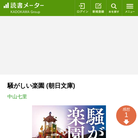
ログイン
新規登録
本を探
騒がしい楽園 (朝日文庫)
中山七里
感想
1