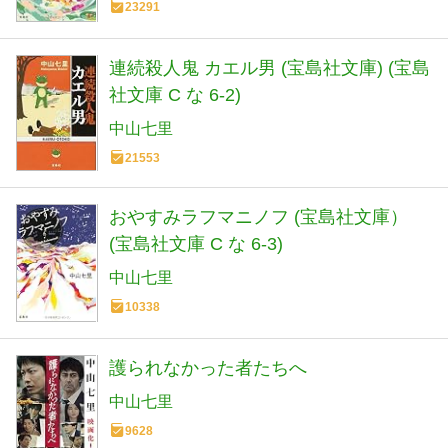
23291
連続殺人鬼 カエル男 (宝島社文庫) (宝島
社文庫 C な 6-2)
中山七里
21553
おやすみラフマニノフ (宝島社文庫）
(宝島社文庫 C な 6-3)
中山七里
10338
護られなかった者たちへ
中山七里
9628