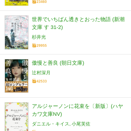
23460
世界でいちばん透きとおった物語 (新潮
文庫 す 31-2)
杉井光
29955
傲慢と善良 (朝日文庫)
辻村深月
42533
アルジャーノンに花束を〔新版〕(ハヤ
カワ文庫NV)
ダニエル・キイス
小尾芙佐