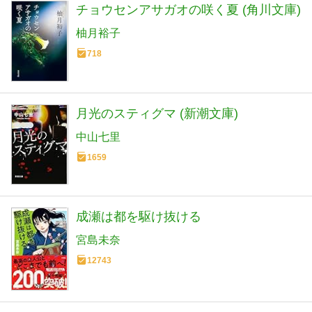
チョウセンアサガオの咲く夏 (角川文庫)
柚月裕子
718
月光のスティグマ (新潮文庫)
中山七里
1659
成瀬は都を駆け抜ける
宮島未奈
12743