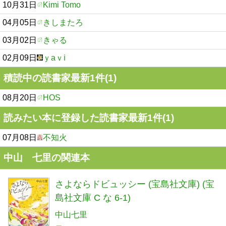
10月31日
Kimi Tomo
04月05日
きしまたろ
03月02日
きゃる
02月09日
ｙaｖℹ︎
積読中の読書家最新1件(1)
08月20日
HOS
読みたい本に登録した読書家最新1件(1)
07月08日
不知火
中山 七里の関連本
さよならドビュッシー (宝島社文庫) (宝
島社文庫 C な 6-1)
中山七里