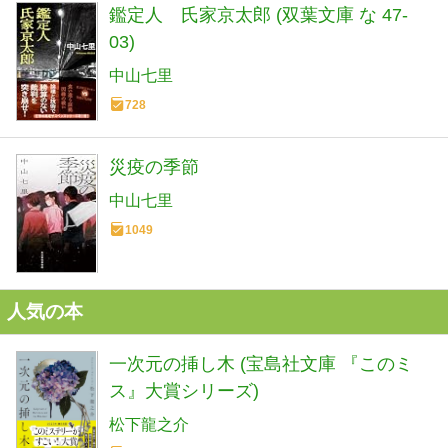
鑑定人 氏家京太郎 (双葉文庫 な 47-
03)
中山七里
728
災疫の季節
中山七里
1049
人気の本
一次元の挿し木 (宝島社文庫 『このミ
ス』大賞シリーズ)
松下龍之介