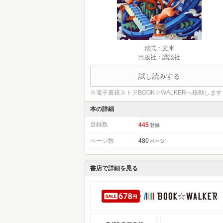
形式：文庫
出版社：講談社
試し読みする
※電子書籍ストアBOOK☆WALKERへ移動します
本の詳細
登録数
445
登録
ページ数
480
ページ
書店で詳細を見る