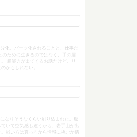
細分化、パーツ化されることと、仕事だ
とのために生きるのではなく、手の届
。 超能力が出てくるお話だけど、リ
なのかもしれない。
癖になりそうなくらい刷り込まれた。魔
っていて空気感も違うから、岩手山が出
た。戦い方は真っ向から情報に挑むか情