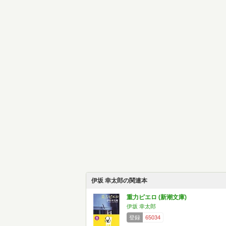
伊坂 幸太郎の関連本
重力ピエロ (新潮文庫)
伊坂 幸太郎
登録
65034