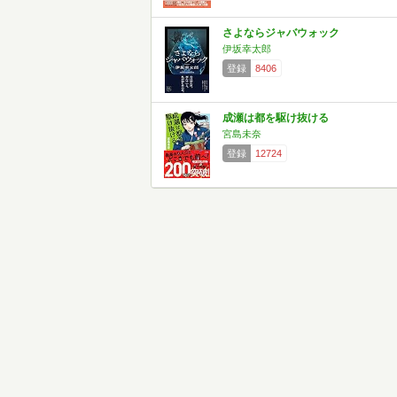
さよならジャバウォック
伊坂幸太郎
登録
8406
成瀬は都を駆け抜ける
宮島未奈
登録
12724