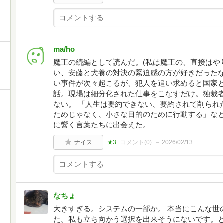
ma/ho
魔王の続編として読んだ。(私は魔王の、直接はや
い、安藤と犬養の対決の緊迫感の方が好きだったな
い事件が次々起こるが、犯人を追い求めると国家
話。現場は細分化された仕事をこなすだけ。独裁
ない。 「人生は要約できない、要約されて削られ
ためじゃなく、小さな目的のために行動する」な
に響く言葉たちに出会えた。
ナイス
★3
コメント(
0
)
2026/02/13
なちょ
大きすぎる。システムの一部か。 本当にこんな世
た。私も立ち向かう選択を出来そうにないです。