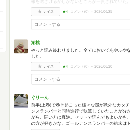
報を遠ざけるかしかないところが一貫されていた
ナイス
★4
コメント(
0
)
2026/06/25
湖桃
やっと読み終わりました。全てにおいてあやふや
した。
ナイス
★4
コメント(
0
)
2026/06/20
ぐりーん
前半(上巻)で巻き起こった様々な謎が意外なカタ
ンスランバーと同時進行で執筆していたことが分
がら、闘い方は真逆。セットで読んでもよいかも
の方が好きかな。ゴールデンスランバーの結末は