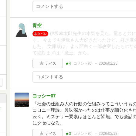
青空
伊坂幸太郎先生の本気を見た。驚きと共
ネタバレ
す。 今までも伊坂さん大好きだったけど、好き度
した。 文庫版は、より面白く一部改変したものな
て絶対まずは『魔王』から。
ナイス
★4
コメント(
0
)
2026/02/25
ヨッシー07
「社会の仕組み人の行動の仕組みってこういうも
文
コロニー理論。興味深かったのは仕事が細分化さ
云々。ミステリー要素はほとんど皆無。でも会話
にクセになる。
ナイス
★3
コメント(
0
)
2026/02/18