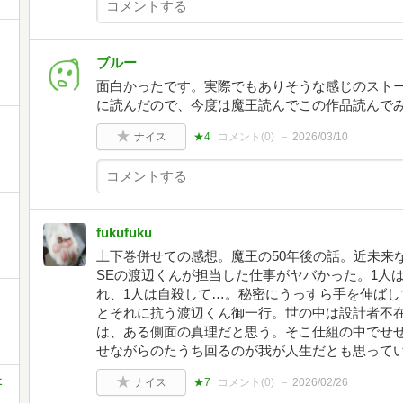
ブルー
面白かったです。実際でもありそうな感じのスト
に読んだので、今度は魔王読んでこの作品読んで
ナイス
★4
コメント(
0
)
2026/03/10
fukufuku
上下巻併せての感想。魔王の50年後の話。近未来
SEの渡辺くんが担当した仕事がヤバかった。1人
れ、1人は自殺して…。秘密にうっすら手を伸ばし
とそれに抗う渡辺くん御一行。世の中は設計者不
は、ある側面の真理だと思う。そこ仕組の中でせ
せながらのたうち回るのが我が人生だとも思って
社
ナイス
★7
コメント(
0
)
2026/02/26