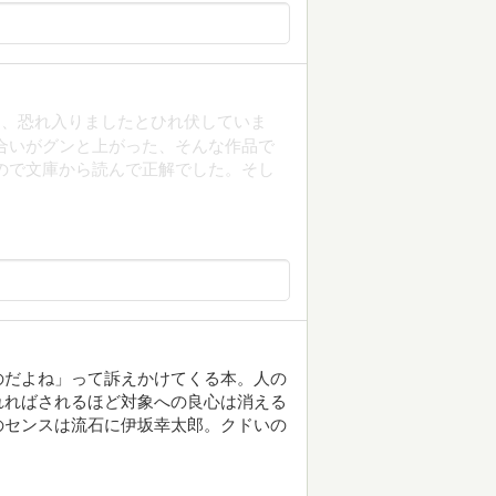
に、恐れ入りましたとひれ伏していま
合いがグンと上がった、そんな作品で
ので文庫から読んで正解でした。そし
のだよね」って訴えかけてくる本。人の
れればされるほど対象への良心は消える
のセンスは流石に伊坂幸太郎。クドいの