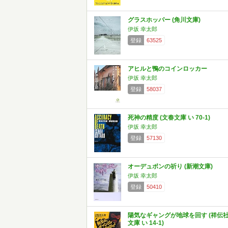
グラスホッパー (角川文庫)
伊坂 幸太郎
登録
63525
アヒルと鴨のコインロッカー
伊坂 幸太郎
登録
58037
死神の精度 (文春文庫 い 70-1)
伊坂 幸太郎
登録
57130
オーデュボンの祈り (新潮文庫)
伊坂 幸太郎
登録
50410
陽気なギャングが地球を回す (祥伝
文庫 い 14-1)