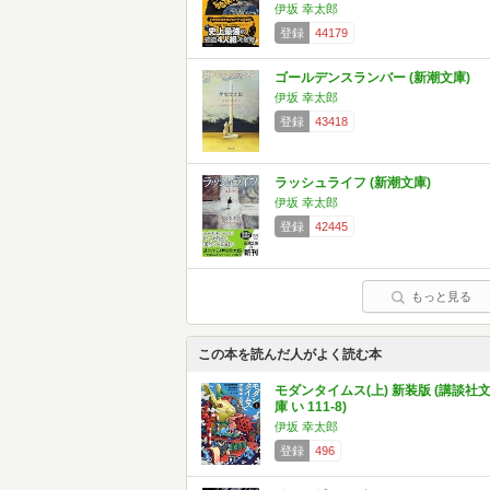
伊坂 幸太郎
登録
44179
ゴールデンスランバー (新潮文庫)
伊坂 幸太郎
登録
43418
ラッシュライフ (新潮文庫)
伊坂 幸太郎
登録
42445
もっと見る
この本を読んだ人がよく読む本
モダンタイムス(上) 新装版 (講談社
庫 い 111-8)
伊坂 幸太郎
登録
496