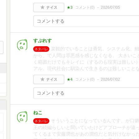
ナイス
★3
コメント(
0
)
2026/07/05
すぷれす
楽観的でいることは勇気。システム化、
ネタバレ
から、で人間は罪悪感を感じなくなる。 大きいこ
く範囲だけでもキレイに（するのも現実は難しい）
アル。現代社会に馴染んで生きるのは難しいこと
ナイス
★4
コメント(
0
)
2026/07/02
ねこ
そういうことになっているんです、が口
ネタバレ
王の続編らしいと聞いていたけどアプローチが違
てくるまで安藤潤也があの潤也だと気付けなかっ