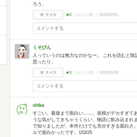
ろう。
ナイス
★6
コメント(
0
)
2026/02/01
くそびん
人っていうのは無力なのかなー。 これを読むと陰
思ったり。
ナイス
★3
コメント(
0
)
2026/01/26
chika
すごい。最後まで面白い……。規模がデカすぎて
うな気がしてきちゃうくらい、物語に飲み込まれ
で知りましたが、本作だけでも充分すぎる面白さ
ルで面白かったです。153/25