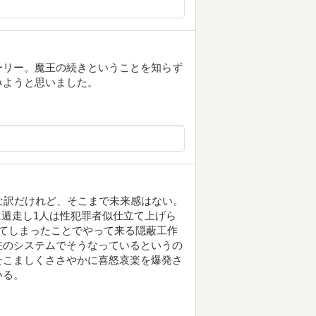
ーリー。魔王の続きということを知らず
みようと思いました。
な訳だけれど、そこまで未来感はない。
は遁走し1人は性犯罪者似仕立て上げら
てしまったことでやって来る隠蔽工作
在のシステムでそうなっているというの
せこましくささやかに喜怒哀楽を爆発さ
いる。