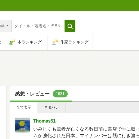
n和書
は
本ランキング
作家ランキング
感想・レビュー
1931
全て表示
ネタバレ
Thomas51
いみじくも筆者が亡くなる数日前に書店で手に取った
ムが強化された日本。マイナンバーは既に行き渡っ