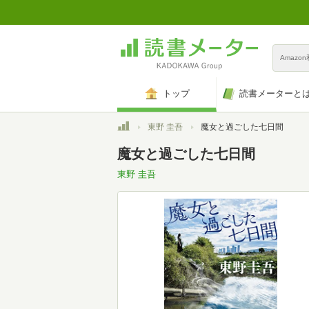
Amazo
トップ
読書メーターと
トップ
東野 圭吾
魔女と過ごした七日間
魔女と過ごした七日間
東野 圭吾