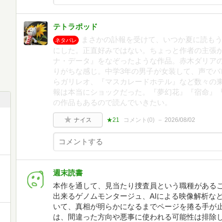
テトラポッド
まさかの訃報を受けて、いつか夏に読も
ネタバレ
にした。正直好みではない。ちょっと作者の主張
ナ・データ』をなぞったような作品。赤木ダリア
りがちな感じ。中学3年の男子が女装して、声でバ
らガリレオ、『マスカレードホテル』など数々の
報は本当にショックだった。『夢幻花』『宿命』
の作品もあるので読んでいきたい。
ナイス
★21
コメント(
0
)
2026/08/02
週末読書
本作を通して、見当たり捜査員という職種があるこ
出来るゲノムモンタージュ、AIによる映像解析な
いて、真相が明らかになるまでページを捲る手が止
は、間違った方向や悪事に使われる可能性は排除