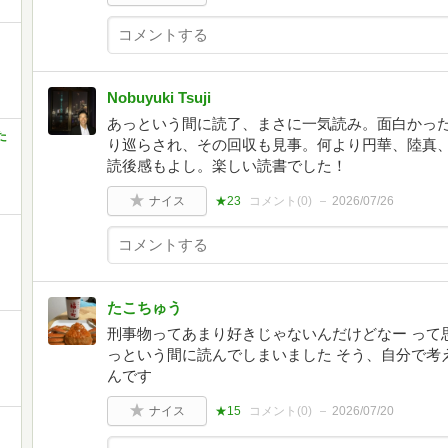
Nobuyuki Tsuji
あっという間に読了、まさに一気読み。面白かっ
た
り巡らされ、その回収も見事。何より円華、陸真
読後感もよし。楽しい読書でした！
ナイス
★23
コメント(
0
)
2026/07/26
たこちゅう
刑事物ってあまり好きじゃないんだけどなー って
っという間に読んでしまいました そう、自分で考
んです
ナイス
★15
コメント(
0
)
2026/07/20