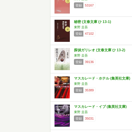
登録
53167
秘密 (文春文庫 ひ 13-1)
東野 圭吾
登録
47102
探偵ガリレオ (文春文庫 ひ 13-2)
東野 圭吾
登録
39136
マスカレード・ホテル (集英社文庫)
東野 圭吾
登録
35389
マスカレード・イブ (集英社文庫)
東野 圭吾
登録
35031