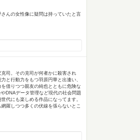
野さんの女性像に疑問は持っていたと言
沢克司。その克司が何者かに殺害され
能力と行動力をもつ羽原円華と出逢い、
力を借りつつ親友の純也とともに危険な
会やDNAデータ管理など現代の社会問題
幾世代にも楽しめる作品になってます。
も網羅しつつ多くの伏線を張らないとこ