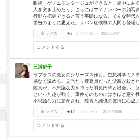
眼術・ゲノムモンタージュができると、街中にあ
人を突き止めたり、さらにはマイナンバーの顔写
行動を把握できると言う事態になる、そんな時代
警告のように思えた。サバン症候群の人間も登場
ナイス
★3
コメント(
0
)
2026/08/07
三浦郁子
ラプラスの魔女のシリーズ３作目。空想科学ミス
感なく読める。見当たり捜査員だった父親が殺さ
陸真が、不思議な力を持った羽原円華と出会い、
といった趣が強く、事件そのものにはさほど意外
不思議な力に驚かされ、陸真と純也の友情に心温
ナイス
★17
コメント(
0
)
2026/08/06