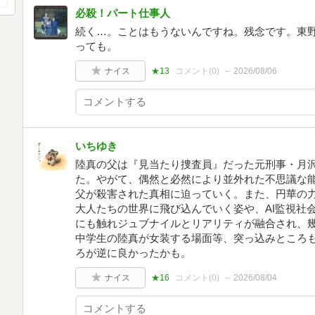
必殺！パート仕事人
続く…。ことはもうないんですね。残念です。東
っても。
ナイス
★13
コメント(
0
)
2026/08/06
いちゆき
陸真の父は『見当たり捜査員』だった元刑事・月
た。やがて、偶然と必然により並外れた不思議な
父が殺害された真相に迫っていく。また、円華の
大人たちの世界に飛び込んでいく姿や、AI監視社
にも触れジュブナイルとリアリティが融合され、
中学生の陸真が女装する場面等、突っ込みところ
ろが逆に良かったかも。
ナイス
★16
コメント(
0
)
2026/08/04