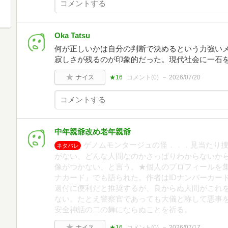
Oka Tatsu
何が正しいかは自分の判断で決めるという力強い
寂しさが残るのが印象的だった。現代社会に一石
ナイス
★16
コメント(
0
)
2026/07/20
中年親爺改め老年親爺
ゲノムモンタージュの怪．．．見当たり
ネタバレ
がない、どんな人間なのかさっぱりわからないか
像がつかない、と言う。★個人のプロフィールを
ナカード』でも語られた。作者はIDナンバーカー
還付に便利だと推奨するが、良からぬ人間がこれ
ない。たとえ警察官であっても大儀と称して悪事
安全神話の二の舞にならぬことを祈る。
ナイス
★16
コメント(
0
)
2026/07/17