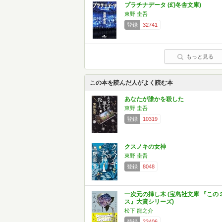
プラチナデータ (幻冬舎文庫)
東野 圭吾
登録
32741
もっと見る
この本を読んだ人がよく読む本
あなたが誰かを殺した
東野 圭吾
登録
10319
クスノキの女神
東野 圭吾
登録
8048
一次元の挿し木 (宝島社文庫 『この
ス』大賞シリーズ)
松下 龍之介
登録
23406