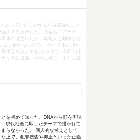
うと思っていたこの作品を急遽読むこと
が強すぎる気がした。内容も『プラチ
の正体には驚いたが、真犯人も動機もあ
レないわけないだろ。 小中学生の頃か
東野作品を読んできただけに、今回の訃
『ナミヤ雑貨店』が特に好き。まだ未読
とを初めて知った。DNAから顔を再現
ど、現代社会に即したテーマで描かれて
まらなかった。 個人的な考えとして
した上で、犯罪捜査や抑止といった正義