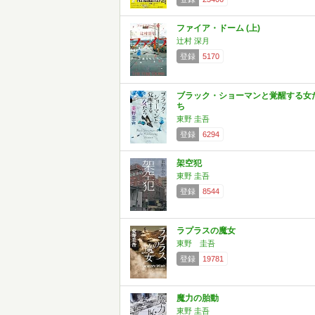
ファイア・ドーム (上)
辻村 深月
登録
5170
ブラック・ショーマンと覚醒する女
ち
東野 圭吾
登録
6294
架空犯
東野 圭吾
登録
8544
ラプラスの魔女
東野 圭吾
登録
19781
魔力の胎動
東野 圭吾