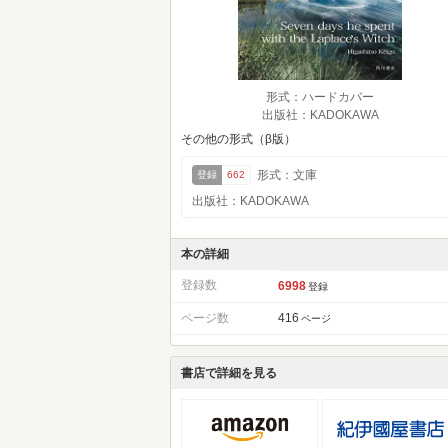
形式：ハードカバー
出版社：KADOKAWA
その他の形式（β版）
形式：文庫
登録
662
出版社：KADOKAWA
本の詳細
登録数
6998
登録
ページ数
416
ページ
書店で詳細を見る