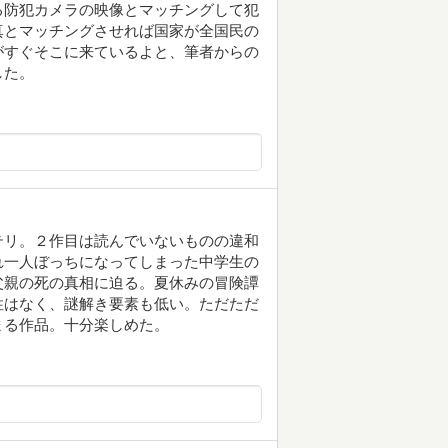
る防犯カメラの映像とマッチングして犯
真とマッチングさせれば国家が全国民の
がすぐそこに来ているよと、筆者からの
した。
テリ。２作目は読んでいないものの違和
れ一人ぼっちになってしまった中学生の
父親の死の真相に迫る。夏休みの冒険譚
性はなく、謎解き要素も低い。ただただ
まる作品。十分楽しめた。