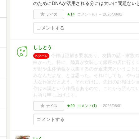
のためにDNAが活用される分には大いに問題ない
ナイス
★14
コメント(
0
)
2026/08/02
ししとう
今作は謎解き要素あり、友情の話・家族
ネタバレ
白かった。特に、陸真が女装して銀座の店に行く
が顔や生体情報を収集するのが近未来ということ
みなんだよな、とは思った。それにしても、やっ
大な作家だと思う。それだけに、先日の訃報はシ
作は未読という作品もあるので、これから読んで
お祈り申し上げます。
ナイス
★20
コメント(
1
)
2026/08/01
いく