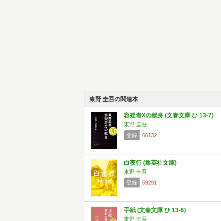
東野 圭吾の関連本
容疑者Xの献身 (文春文庫 ひ 13-7)
東野 圭吾
登録
66132
白夜行 (集英社文庫)
東野 圭吾
登録
59291
手紙 (文春文庫 ひ 13-6)
東野 圭吾