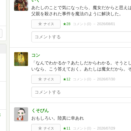
あたしのことで気になったら、魔女だからと思えば
父親を殺された事件を魔法のように解決した。
ナイス
★28
コメント(
0
)
2026/08/01
コン
「なんでわかるか？あたしだからわかる。そうと
いなら、こう答えておく。あたしは魔女だから。
ナイス
★12
コメント(
0
)
2026/07/30
くそびん
ミ
おもしろい。陸真に幸あれ
ナイス
★11
コメント(
0
)
2026/07/29