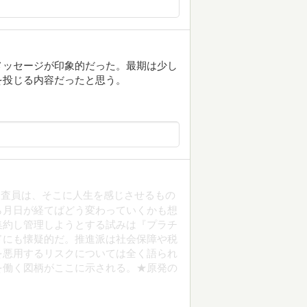
メッセージが印象的だった。最期は少し
を投じる内容だったと思う。
捜査員は、そこに人生を感じさせるもの
ら月日が経てばどう変わっていくかも想
集約し管理しようとする試みは『プラチ
ドにも懐疑的だ。推進派は社会保障や税
を悪用するリスクについては全く語られ
を働く図柄がここに示される。★原発の