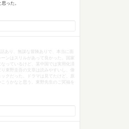
と思った。
の話あり、無謀な冒険ありで、本当に面
シーンはスリルがあって良かった。国家
になっているけど、某中国では実用化済
ぱり東野圭吾の文章は読みやすいし、偉
ョックだった。ドラマは見てたけど、原
いこうかなと思う。東野先生のご冥福を