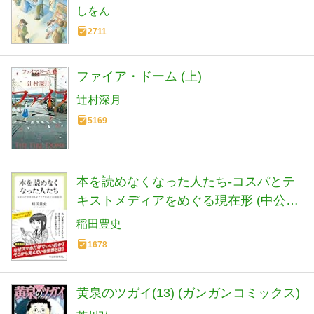
しをん
2711
ファイア・ドーム (上)
辻村深月
5169
本を読めなくなった人たち-コスパとテ
キストメディアをめぐる現在形 (中公新
書ラクレ 861)
稲田豊史
1678
黄泉のツガイ(13) (ガンガンコミックス)