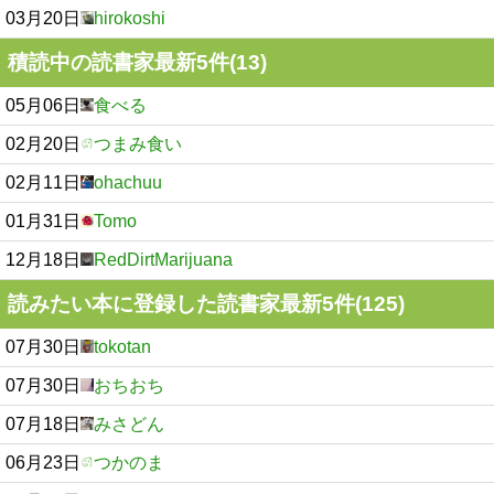
03月20日
hirokoshi
積読中の読書家最新5件(13)
05月06日
食べる
02月20日
つまみ食い
02月11日
ohachuu
01月31日
Tomo
12月18日
RedDirtMarijuana
読みたい本に登録した読書家最新5件(125)
07月30日
tokotan
07月30日
おちおち
07月18日
みさどん
06月23日
つかのま