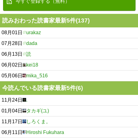
今すぐ登録する（無料）
読みおわった読書家最新5件(137)
08月01日
urakaz
07月28日
dada
06月13日
読
06月02日
kei18
05月06日
mika_516
今読んでいる読書家最新5件(6)
11月24日
.
01月04日
タカギ(ユ)
11月17日
しろくま。
06月11日
Hiroshi Fukuhara