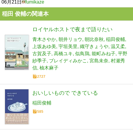
06月21日
fumikaze
稲田 俊輔の関連本
ロイヤルホストで夜まで語りたい
青木さやか
朝井リョウ
朝比奈秋
稲田俊輔
上坂あゆ美
宇垣美里
織守きょうや
温又柔
古賀及子
高橋ユキ
似鳥鶏
能町みね子
平野
紗季子
ブレイディみかこ
宮島未奈
村瀬秀
信
柚木麻子
2727
おいしいもので できている
稲田俊輔
585