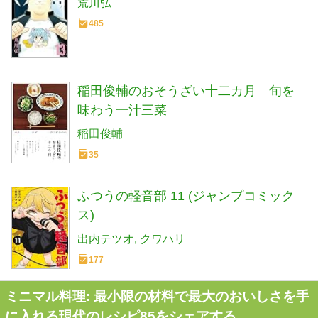
荒川弘
485
稲田俊輔のおそうざい十二カ月 旬を
味わう一汁三菜
稲田俊輔
35
ふつうの軽音部 11 (ジャンプコミック
ス)
出内テツオ
クワハリ
177
ミニマル料理: 最小限の材料で最大のおいしさを手
に入れる現代のレシピ85をシェアする