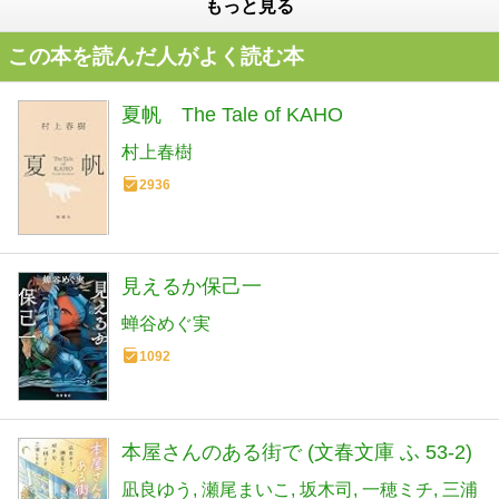
もっと見る
この本を読んだ人がよく読む本
夏帆 The Tale of KAHO
村上春樹
2936
見えるか保己一
蝉谷めぐ実
1092
本屋さんのある街で (文春文庫 ふ 53-2)
凪良ゆう
瀬尾まいこ
坂木司
一穂ミチ
三浦