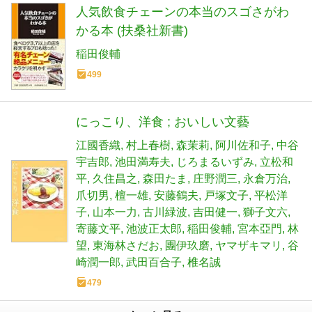
人気飲食チェーンの本当のスゴさがわ
かる本 (扶桑社新書)
稲田俊輔
499
にっこり、洋食 ; おいしい文藝
江國香織
村上春樹
森茉莉
阿川佐和子
中谷
宇吉郎
池田満寿夫
じろまるいずみ
立松和
平
久住昌之
森田たま
庄野潤三
永倉万治
爪切男
檀一雄
安藤鶴夫
戸塚文子
平松洋
子
山本一力
古川緑波
吉田健一
獅子文六
寄藤文平
池波正太郎
稲田俊輔
宮本亞門
林
望
東海林さだお
團伊玖磨
ヤマザキマリ
谷
崎潤一郎
武田百合子
椎名誠
479