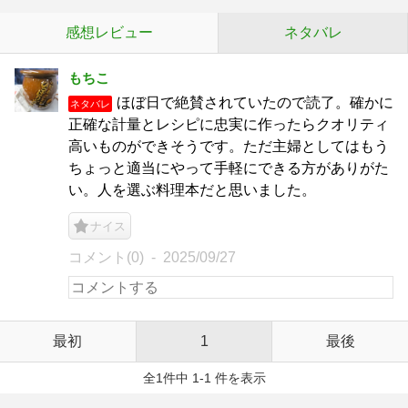
感想レビュー
ネタバレ
もちこ
ほぼ日で絶賛されていたので読了。確かに
ネタバレ
正確な計量とレシピに忠実に作ったらクオリティ
高いものができそうです。ただ主婦としてはもう
ちょっと適当にやって手軽にできる方がありがた
い。人を選ぶ料理本だと思いました。
ナイス
コメント(0)
2025/09/27
最初
1
最後
全1件中 1-1 件を表示