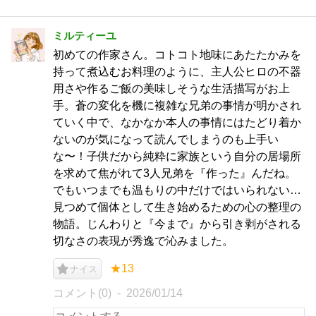
ミルティーユ
初めての作家さん。コトコト地味にあたたかみを
持って煮込むお料理のように、主人公ヒロの不器
用さや作るご飯の美味しそうな生活描写がお上
手。蒼の変化を機に複雑な兄弟の事情が明かされ
ていく中で、なかなか本人の事情にはたどり着か
ないのが気になって読んでしまうのも上手い
な〜！子供だから純粋に家族という自分の居場所
を求めて焦がれて3人兄弟を『作った』んだね。
でもいつまでも温もりの中だけではいられない…
見つめて個体として生き始めるための心の整理の
物語。じんわりと『今まで』から引き剥がされる
切なさの表現が秀逸で沁みました。
★13
ナイス
コメント(0)
2026/01/14