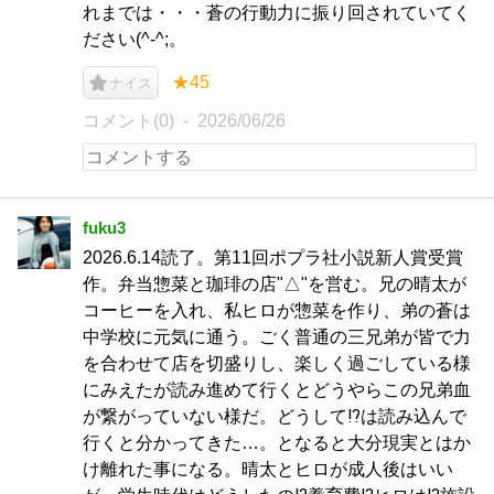
れまでは・・・蒼の行動力に振り回されていてく
ださい(^-^;。
★45
ナイス
コメント(0)
2026/06/26
fuku3
2026.6.14読了。第11回ポプラ社小説新人賞受賞
作。弁当惣菜と珈琲の店"△"を営む。兄の晴太が
コーヒーを入れ、私ヒロが惣菜を作り、弟の蒼は
中学校に元気に通う。ごく普通の三兄弟が皆で力
を合わせて店を切盛りし、楽しく過ごしている様
にみえたが読み進めて行くとどうやらこの兄弟血
が繋がっていない様だ。どうして⁉︎は読み込んで
行くと分かってきた…。となると大分現実とはか
け離れた事になる。晴太とヒロが成人後はいい