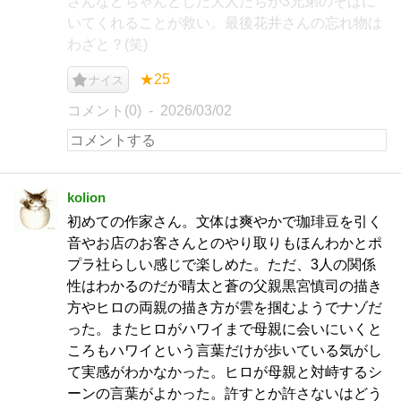
さんなどちゃんとした大人たちが3兄弟のそばに
いてくれることが救い。最後花井さんの忘れ物は
わざと？(笑)
★25
ナイス
コメント(0)
2026/03/02
kolion
初めての作家さん。文体は爽やかで珈琲豆を引く
音やお店のお客さんとのやり取りもほんわかとポ
プラ社らしい感じで楽しめた。ただ、3人の関係
性はわかるのだが晴太と蒼の父親黒宮慎司の描き
方やヒロの両親の描き方が雲を掴むようでナゾだ
った。またヒロがハワイまで母親に会いにいくと
ころもハワイという言葉だけが歩いている気がし
て実感がわかなかった。ヒロが母親と対峙するシ
ーンの言葉がよかった。許すとか許さないはどう