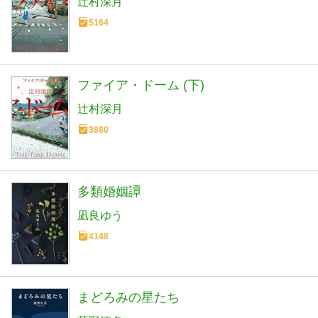
辻村深月
5164
ファイア・ドーム (下)
辻村深月
3880
多類婚姻譚
凪良ゆう
4148
まどろみの星たち