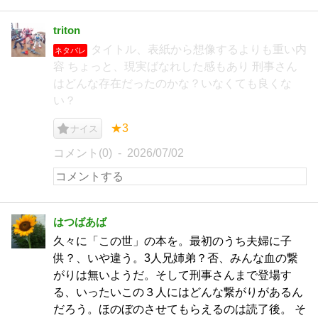
triton
タイトル、表紙から想像するよりも重い内
ネタバレ
容 ちょっと、現実ばなれした感もあり 刑事さん
はどんな存在だったのかな？いなくても良くな
い？
★3
ナイス
コメント(0)
2026/07/02
はつばあば
久々に「この世」の本を。最初のうち夫婦に子
供？、いや違う。3人兄姉弟？否、みんな血の繋
がりは無いようだ。そして刑事さんまで登場す
る、いったいこの３人にはどんな繋がりがあるん
だろう。ほのぼのさせてもらえるのは読了後。 そ