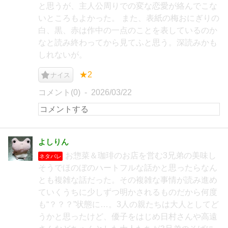
と思うが、主人公周りでの変な恋愛が絡んでこな
いところもよかった。 また、表紙の梅おにぎりの
白、黒、赤は作中の一点のことを表しているのか
なと読み終わってから見てふと思う。深読みかも
しれないが。
★2
ナイス
コメント(0)
2026/03/22
よしりん
お惣菜＆珈琲のお店を営む3兄弟の美味し
ネタバレ
そうでほのぼのハートフルな話かと思ったらなん
とも複雑な話だった。その複雑な事情が読み進め
ていくうちに少しずつ明かされるものだから何度
も“？？？”状態に…。3人の親たちは大人としてど
うかと思ったけど、優子をはじめ日村さんや高遠