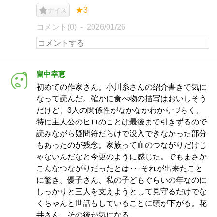
★3
ナイス
コメント(0)
2026/01/26
畠中幸恵
初めての作家さん。小川糸さんの紹介書きで気に
なって読んだ。確かに食べ物の描写はおいしそう
だけど、3人の関係性がなかなかわかりづらく、
特に主人公のヒロのことは最後まで引きずるので
読みながら疑問符だらけで没入できなかった部分
もあったのが残念。家族って血のつながりだけじ
ゃないんだなと今更のように感じた。でもまさか
こんなつながりだったとは･･･それが出来たこと
に驚き。優子さん、私の子どもぐらいの年なのに
しっかりと三人を支えようとして見守るだけでな
くちゃんと世話もしていることに頭が下がる。花
井さん、その後が気になる