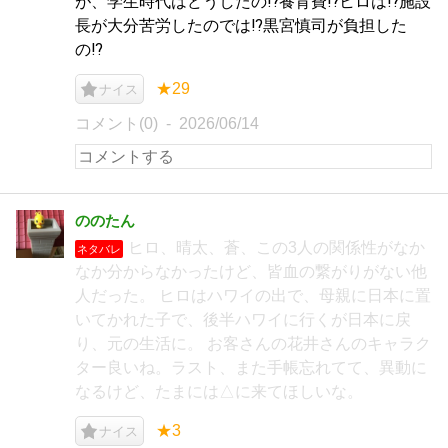
が、学生時代はどうしたの⁉︎養育費⁉︎ヒロは⁉︎施設
長が大分苦労したのでは⁉︎黒宮慎司が負担した
の⁉︎
★29
ナイス
コメント(0)
2026/06/14
ののたん
ヒロ、晴太、蒼、この3人の関係性がなか
ネタバレ
なか分からなかったけど、皆血の繋がりがない他
人だった。 ヒロはハワイの出で、母親に日本に置
いてかれた子で、後半ハワイに行くが日本に戻
り、元の生活に。 お客さんの花井さんのキャラク
ター良いね。ラスト、また手帳忘れてて、異動に
なるけど、たまには△に来てほしいな。
★3
ナイス