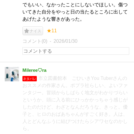
でもいい、なかったことにしないでほしい。傷つ
いてきた自分をやっと日の当たるところに出して
あげたような響きがあった。
★11
ナイス
コメント(0)
2026/01/30
Mileree♡ra
市立図書館本 ごひいきYou Tuberさんの
ネタバレ
おススメの作家さん。ポプラ社らしい、よいファ
ンタジー。冒頭からしばらく地文がわかりづらい
というか、頭に入る前にひっかかっちゃう感じが
したのだけど、わざとなんだろうな、きっと。優
子と、ヒロのおばあちゃんがすごく好き。人は、
人とどんなふうに結びつけたらシアワセなのかし
ら。