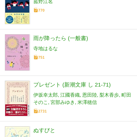
菰野江名
770
雨が降ったら (一般書)
寺地はるな
751
プレゼント (新潮文庫 し 21-71)
伊坂幸太郎
江國香織
恩田陸
梨木香歩
町田
そのこ
宮部みゆき
米澤穂信
2731
ぬすびと