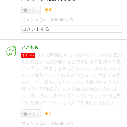
★4
ナイス
コメント(0)
2026/01/23
とともも
３人の関係性がよくわからず、不穏な空気
ネタバレ
を感じながら読み進めると想像以上の複雑な背景
に直面し、怯まざるをえなかった。何でもわかり
あえる家族というのは血のつながった家族にも難
しいこと。家族になりたいという気持ちを３人が
持っている時点で、もう本当の家族なんだと思
う。周りの人も見守ってくれているし、外の世界
に目を向けてこれからの人生を楽しんでほしい。
★5
ナイス
コメント(0)
2026/01/21