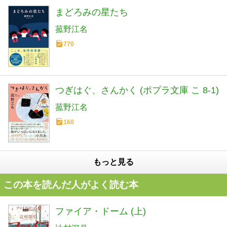
まどろみの星たち
菰野江名
770
つぎはぐ、さんかく (ポプラ文庫 こ 8-1)
菰野江名
160
もっと見る
この本を読んだ人がよく読む本
ファイア・ドーム (上)