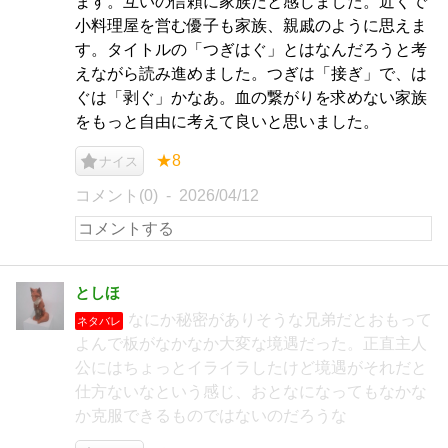
ます。互いの信頼に家族だと感じました。近くで
小料理屋を営む優子も家族、親戚のように思えま
す。タイトルの「つぎはぐ」とはなんだろうと考
えながら読み進めました。つぎは「接ぎ」で、は
ぐは「剥ぐ」かなあ。血の繋がりを求めない家族
をもっと自由に考えて良いと思いました。
★8
ナイス
コメント(0)
2026/04/12
としほ
なにか秘密がありそうな兄弟だとおもって
ネタバレ
よんで板がなかなか大変な境遇だった。正直主人
公にはちょっとイライラしたけど境遇がそれだと
仕方ないなという感じ、おとなになってもなかな
か克服できるものではないのだろうな