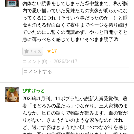
勿体ない読書をしてしまった🥲中盤まで、私が脳
内で思い描いていた兄妹たちの実像が明らかにな
ってくるにつれ（そういう事だったのか！）と睡
魔も消える程面白くて夜中までページを捲り続け
ていたのに…暫くの間読めず、やっと再開すると
急に薄っぺらく感じてしまいそのまま読了😵
★17
ナイス
コメント(0)
2026/04/17
びすけっと
2023年1月刊。11ポプラ社小説新人賞受賞作。著
者「まどろみの星たち」つながり。三人家族のま
んなか、ヒロの語りで物語が進みます。血の繋が
りがない、きょうだいのような家族なのだけれ
ど、過ごす姿はきょうだい以上のつながりを感じ