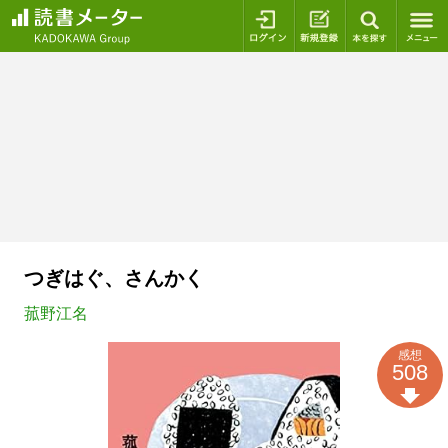
ログイン
新規登録
本を探
つぎはぐ、さんかく
菰野江名
感想
508