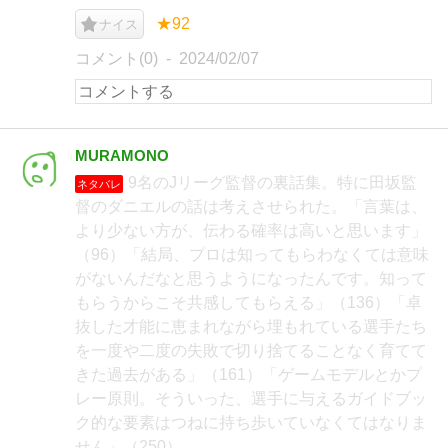
★92
ナイス
コメント(0)
2024/02/07
MURAMONO
9名のJリーグ監督の裏話集。特に田坂監
ネタバレ
督のダニエルの話は考えさせられた。「言葉は、
より少ない方が、伝わる確率は高いと思います」
（96）「結局、プロは知ってもらわなくては意味
がないんだなと思うようになったんです。知って
もらうからこそ共感してもらえる」（136）「卓
抜した才能に恵まれながら埋もれている選手たち
を一度や二度の失敗で切り捨てることなく育てて
きた過去がある」（161）「ゲームモデルとかプ
レー原則。そういった、選手に与えるガイドブッ
ク的な要素はつねに持ち歩いていなくてはなりま
せん」（250）