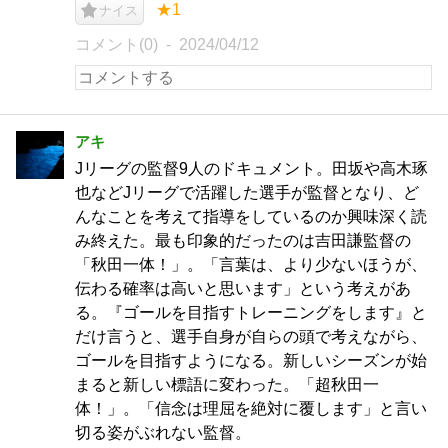
★1
ナイス
コメント(0)
2024/04/12
アキ
Jリーグの監督9人のドキュメント。田坂や高木琢
也などJリーグで活躍した選手が監督となり、ど
んなことを考えて指導をしているのか興味深く読
み終えた。最も印象的だったのは吉田謙監督の
「秋田一体！」。「言葉は、より少ないほうが、
伝わる確率は高いと思います」という考えがあ
る。『ゴールを目指すトレーニングをします』と
だけ言うと、選手自身が自らの頭で考えながら、
ゴールを目指すようになる。新しいシーズンが始
まると新しい標語に変わった。「超秋田一
体！」。「信念は理屈を絶対に覆します」と言い
切る姿がぶれない監督。