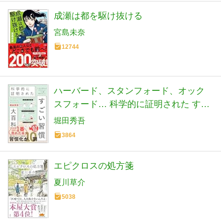
成瀬は都を駆け抜ける
宮島未奈
12744
ハーバード、スタンフォード、オック
スフォード… 科学的に証明された すご
い習慣大百科 人生が変わるテクニック
堀田秀吾
112個集めました
3864
エピクロスの処方箋
夏川草介
5038