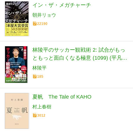
イン・ザ・メガチャーチ
朝井リョウ
22190
林陵平のサッカー観戦術 2: 試合がもっ
ともっと面白くなる極意 (1099) (平凡社
新書 1099)
林陵平
185
夏帆 The Tale of KAHO
村上春樹
3012