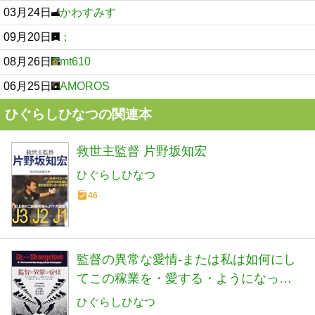
03月24日
かわすみす
09月20日
；
08月26日
mt610
06月25日
AMOROS
ひぐらしひなつの関連本
救世主監督 片野坂知宏
ひぐらしひなつ
46
監督の異常な愛情-または私は如何にし
てこの稼業を・愛する・ようになった
か
ひぐらしひなつ