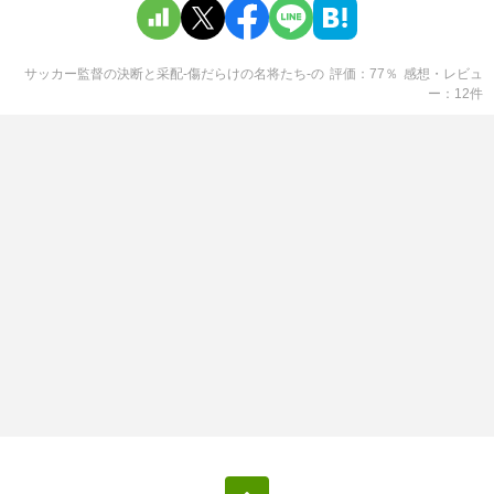
サッカー監督の決断と采配-傷だらけの名将たち-
の
評価
77
％
感想・レビュ
ー
12
件