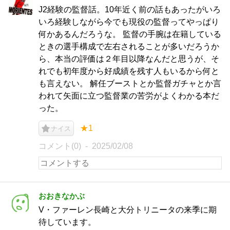
J2経験の監督話。10年近く前の話もあったがいろ
いろ経験しながら今でも現役の監督ってやっぱり
何かあるんだろうな。 監督の手腕は在籍している
ときの選手構成で左右されることが多いだろうか
ら、本当の評価は２年目以降なんだと思うが、そ
れでも初年度から好成績を残す人もいるから何と
も言えない。 解任ブーストとか監督ガチャとか言
われて矢面に立つ監督業の苦労がよくわかる本だ
った。
★1
ナイス
コメント(0)
2025/02/08
おおきなかぶ
V・ファーレン長崎と大分トリニータの来季に期
待しています。