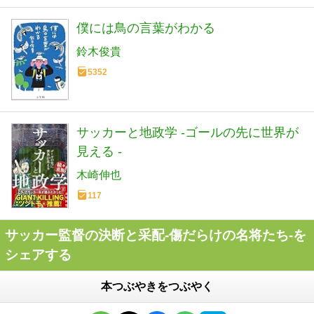
僕には鳥の言葉がわかる
鈴木俊貴
5352
サッカーと地政学 -ゴールの先に世界が
見える -
木崎伸也
117
サッカー監督の決断と采配-傷だらけの名将たち-を
シェアする
本つぶやきをつぶやく