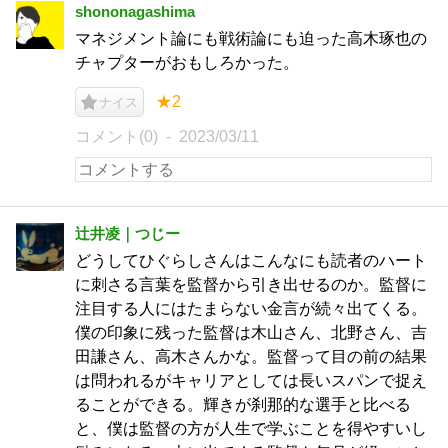
shononagashima
マネジメント論にも戦術論にも迫った高木琢也の
チャプターがおもしろかった。
★2
ナイス
コメント(0)
2023/03/11
辻井凌｜つじー
どうしてひぐらしさんはこんなにも読者のハート
に刺さる言葉を監督から引き出せるのか。監督に
注目する人にはたまらない金言が続々出てくる。
僕の印象に残った監督は木山さん、北野さん、吉
田謙さん、高木さんかな。監督って目の前の結果
は問われるがキャリアとしては長いスパンで捉え
ることができる。輝きが刹那的な選手と比べる
と、僕は監督の方が人生で学ぶことを得やすいし