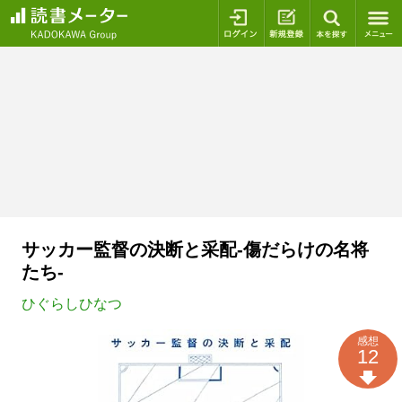
ログイン
新規登録
本を探
サッカー監督の決断と采配-傷だらけの名将
たち-
ひぐらしひなつ
感想
12