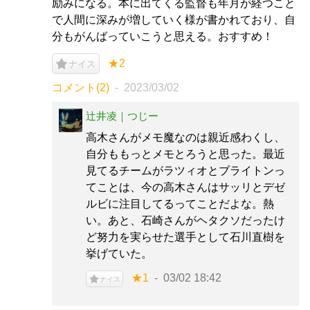
励みになる。本に出てくる監督も年月が経つこと
で人間に深みが増していく様が書かれており、自
分もがんばっていこうと思える。おすすめ！
★2
ナイス
コメント(2)
2023/03/02
辻井凌｜つじー
高木さんがメモ魔なのは親近感わくし、
自分ももっとメモとろうと思った。最近
見てるチームがラツィオとブライトンっ
てことは、今の高木さんはサッリとデゼ
ルビに注目してるってことだよな。熱
い。あと、石崎さんがヘタクソだったけ
ど努力を実らせた選手として石川直樹を
挙げていた。
★1
03/02 18:42
ナイス