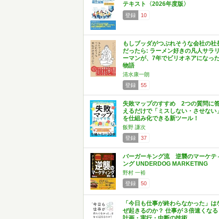
テキスト〈2026年度版〉
登録
10
もしブッダがつぶれそうな会社の社
だったら: ラーメン好きの凡人サラ
ーマンが、7年でビリオネアになっ
物語
清水康一朗
登録
55
失敗マップのすすめ 2つの質問に
えるだけで「ミスしない・させない
を仕組み化できる新ツール！
飯野 謙次
登録
37
バーガーキング流 逆襲のマーケテ
ング UNDERDOG MARKETING
野村 一裕
登録
50
「今日も仕事が終わらなかった」は
ぜ起きるのか？ 仕事が３倍速くなる
計画・実行・中断の技術