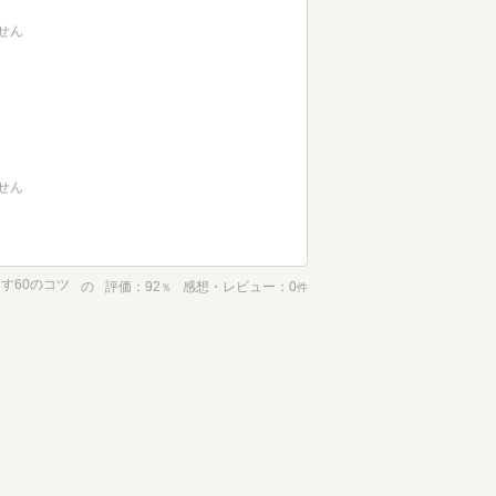
せん
せん
す60のコツ
の
評価
92
感想・レビュー
0
％
件