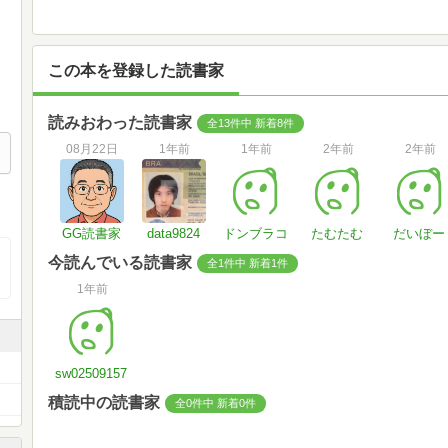
この本を登録した読書家
読みおわった読書家
全13件中 新着8件
08月22日
1年前
1年前
2年前
2年前
GG読書家
data9824
ドンブラコ
たむたむ
だいぼー
今読んでいる読書家
全1件中 新着1件
1年前
sw02509157
積読中の読書家
全0件中 新着0件