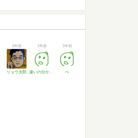
3年前
3年前
3年前
リョウ太郎
違いの分からない男
ぺ