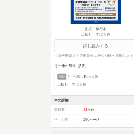
形式：単行本
出版社：すばる舎
試し読みする
※電子書籍ストアBOOK☆WALKERへ移動します
その他の形式（β版）
形式：Kindle版
登録
0
出版社：すばる舎
本の詳細
登録数
14
登録
ページ数
280
ページ