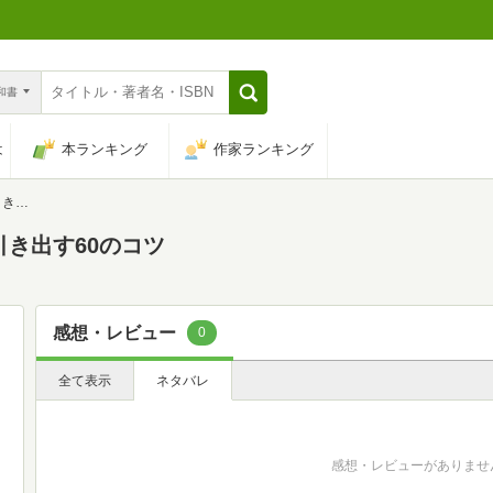
n和書
は
本ランキング
作家ランキング
コツ
引き出す60のコツ
感想・レビュー
0
全て表示
ネタバレ
感想・レビューがありませ