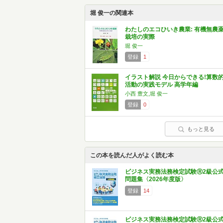
堀 俊一の関連本
わたしのエコひいき農業: 有機無農
栽培の実際
堀 俊一
登録
1
イラスト解説 今日からできる!算数
活動の実践モデル 高学年編
小西 豊文,堀 俊一
登録
0
もっと見る
この本を読んだ人がよく読む本
ビジネス実務法務検定試験Ⓡ2級公
問題集〈2026年度版〉
登録
14
ビジネス実務法務検定試験Ⓡ2級公