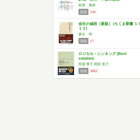
萩原 雅裕
登録
146
会社の値段［新版］ (ちくま新書 １
１２)
森生 明
登録
27
ロジカル・シンキング (Best
solution)
照屋 華子,岡田 恵子
登録
3862