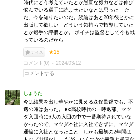
時代にどう考えていたとか愚直な努力などは伸び
悩んでいる選手に読ませたいなとは思った。 た
だ、今を知りたいのだ。続編はあと20年後とかに
出版して欲しい。どういう気持ちで指導していた
とか選手の評価とか。 ポイチは監督として今も戦
っているのだから。
★15
ナイス
コメント(0)
2024/03/12
しょうた
今は結果を出し華やかに見える森保監督でも、不
遇の時はあった。 ex:高校時代の一時退部、マツ
ダ入団時に6人の入団の中で一番期待されていな
かったので、マツダ本社に入社できずに、マツダ
運輸に入社となったこと。しかも最初の2年間は
トップ出場なし。 だが、いくつかの幸運と愚直な