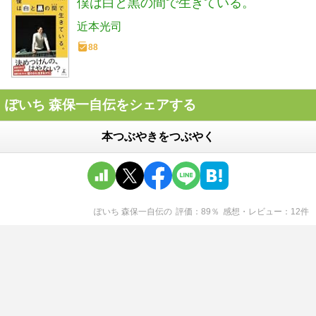
僕は白と黒の間で生きている。
近本光司
88
ぽいち 森保一自伝をシェアする
本つぶやきをつぶやく
ぽいち 森保一自伝
の
評価
89
％
感想・レビュー
12
件