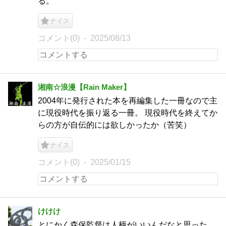
る。
ナイス
コメント(0)
2025/08/13
湘南☆浪漫【Rain Maker】
2004年に発行された本を再編集した一冊なので主
に現役時代を振り返る一冊。 現役時代を終えてか
らの方が自伝的には欲しかったか（苦笑）
ナイス
コメント(0)
2025/01/15
けけけ
とにかく森保監督は人柄がいいんだなと思った。