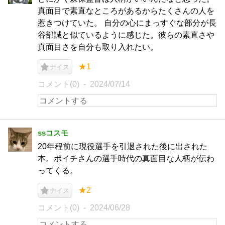
真面目で素直なところがあるからたくさんの人を
惹きつけていた。 自分の心にまっすぐな部分が長
谷部誠と似ているように感じた。彼らの素直さや
真面目さを自分も取り入れたい。
★1
ナイス
コメント(0)
2024/07/14
ssコスモ
20年程前に現役選手を引退された後に出された
本。ポイチさんの選手時代の真面目な人柄が伝わ
ってくる。
★2
ナイス
コメント(0)
2024/06/28