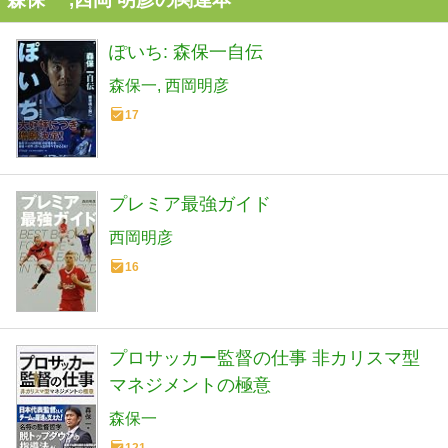
ぽいち: 森保一自伝
森保一
西岡明彦
17
プレミア最強ガイド
西岡明彦
16
プロサッカー監督の仕事 非カリスマ型
マネジメントの極意
森保一
121