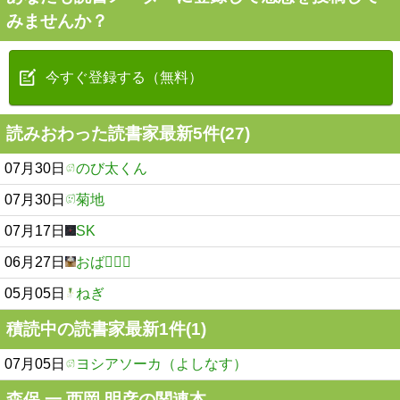
みませんか？
今すぐ登録する（無料）
読みおわった読書家最新5件(27)
07月30日
のび太くん
07月30日
菊地
07月17日
SK
06月27日
おば🫪🫪🫪
05月05日
ねぎ
積読中の読書家最新1件(1)
07月05日
ヨシアソーカ（よしなす）
森保 一,西岡 明彦の関連本