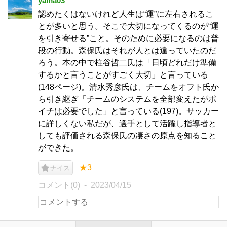
yama03
認めたくはないけれど人生は“運”に左右されるこ
とが多いと思う。そこで大切になってくるのが“運
を引き寄せる”こと。そのために必要になるのは普
段の行動。森保氏はそれが人とは違っていたのだ
ろう。本の中で柱谷哲二氏は「日頃どれだけ準備
するかと言うことがすごく大切」と言っている
(148ページ)。清水秀彦氏は、チームをオフト氏か
ら引き継ぎ「チームのシステムを全部変えたがポ
イチは必要でした」と言っている(197)。サッカー
に詳しくない私だが、選手として活躍し指導者と
しても評価される森保氏の凄さの原点を知ること
ができた。
★3
ナイス
コメント(0)
2023/04/15