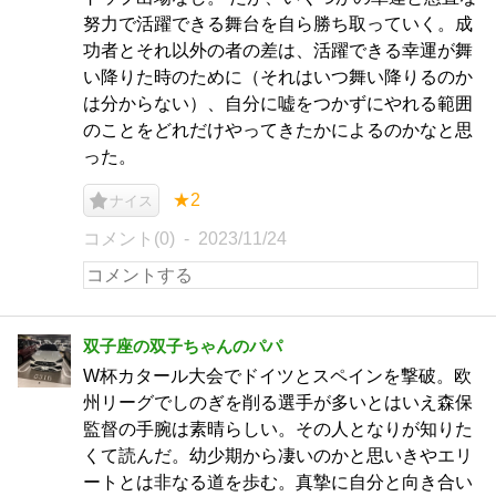
努力で活躍できる舞台を自ら勝ち取っていく。成
功者とそれ以外の者の差は、活躍できる幸運が舞
い降りた時のために（それはいつ舞い降りるのか
は分からない）、自分に嘘をつかずにやれる範囲
のことをどれだけやってきたかによるのかなと思
った。
★2
ナイス
コメント(0)
2023/11/24
双子座の双子ちゃんのパパ
W杯カタール大会でドイツとスペインを撃破。欧
州リーグでしのぎを削る選手が多いとはいえ森保
監督の手腕は素晴らしい。その人となりが知りた
くて読んだ。幼少期から凄いのかと思いきやエリ
ートとは非なる道を歩む。真摯に自分と向き合い