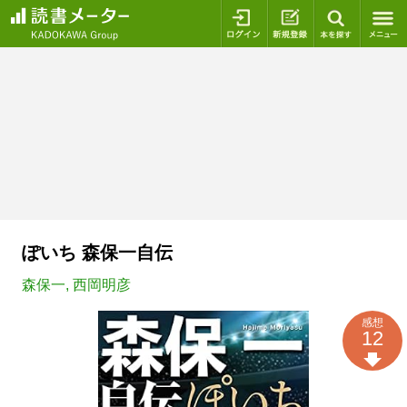
ログイン
新規登録
本を探
ぽいち 森保一自伝
森保一
,
西岡明彦
感想
12