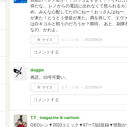
得だな。 レノからの電話に出れなくて怒られるカ
め、みんな心配してたのにねー！おっさんはねー、
が来た！とうとう使徒が来た。満を持して、エヴァ
は白キコルと戦うのだろうか？期待。 あと、副隊
なの、かわよ。
ナイス
コメント(
0
)
2025/09/16
doggie
再読。10号可愛い。
ナイス
コメント(
0
)
2025/09/14
T.Y_ magazine & cartoon
GEOレン▼2023コミック▼67ー73話収録▼怪