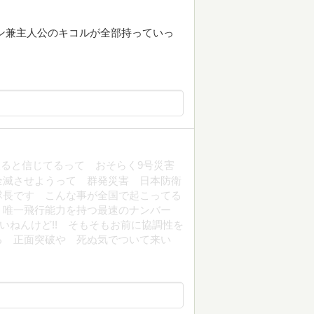
ン兼主人公のキコルが全部持っていっ
ると信じてるって おそらく9号災害
全滅させようって 群発災害 日本防衛
隊長です こんな事が全国で起こってる
 唯一飛行能力を持つ最速のナンバー
いねんけど!! そもそもお前に協調性を
る 正面突破や 死ぬ気でついて来い