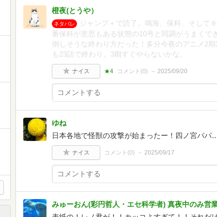
橙夜(とうや）
ジャンプ＋で読了。鳴海、保科、そしてキ
ネタバレ
番保科が意思もある状態の10号と同調がうまくで
倒しそうな終わり方だった！多分今夜のアニメ2期
も23話で終わり。3期すぐやらないかな。
ナイス
★4
コメント(
0
)
2025/09/20
ゆね
日本各地で怪獣の攻撃が始まったー！四ノ宮パパ
ナイス
コメント(
0
)
2025/09/17
みゅーおん(彩円哲人・エセ科学者) 真夜中のみ営
表紙の！レノ君が！！カッコよすぎて！！それだ