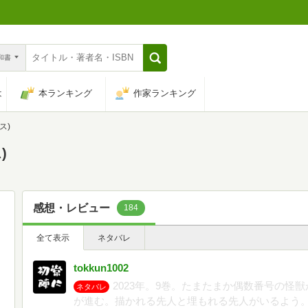
n和書
は
本ランキング
作家ランキング
ス)
)
感想・レビュー
184
全て表示
ネタバレ
tokkun1002
2023年。9巻。たまたまか偶数番号の怪
ネタバレ
が進む。描かれる先人と埋もれる先人がいるよう