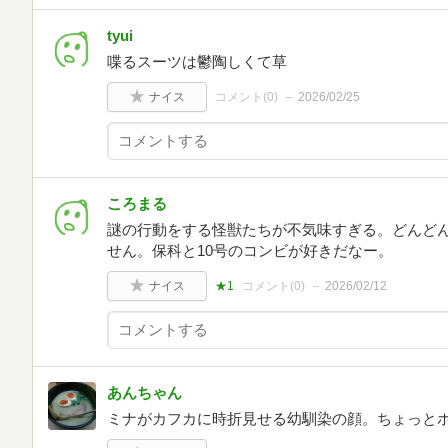
tyui
喋るスーツは鬱陶しくて草
ナイス
コメント(
0
)
2026/02/25
ころまる
謎の行動をする怪獣たちが不気味すぎる。どんど
せん。保科と10号のコンビが好きだなー。
ナイス
★1
コメント(
0
)
2026/02/12
あんちゃん
ミナがカフカに時折見せる幼馴染の顔。ちょっと