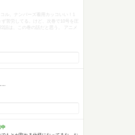
コル。ナンバーズ着用カッコいい！1
きず苦労してる。けど、次巻で10号を圧
22話は、この巻の話だと思う。 アニメ
……
業中
けでもとが取れる仕様になってるな。お