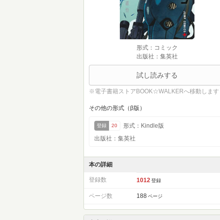
形式：コミック
出版社：集英社
試し読みする
※電子書籍ストアBOOK☆WALKERへ移動します
その他の形式（β版）
形式：Kindle版
登録
20
出版社：集英社
本の詳細
登録数
1012
登録
ページ数
188
ページ