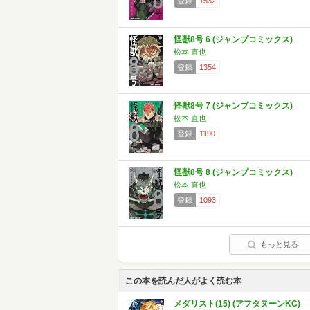
登録
1532
怪獣8号 6 (ジャンプコミックス)
松本 直也
登録
1354
怪獣8号 7 (ジャンプコミックス)
松本 直也
登録
1190
怪獣8号 8 (ジャンプコミックス)
松本 直也
登録
1093
もっと見る
この本を読んだ人がよく読む本
メダリスト(15) (アフタヌーンKC)