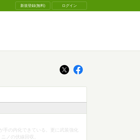
新規登録(無料)
ログイン
獣が手の内化できている。更に武装強化
。ニノの伏線回収。