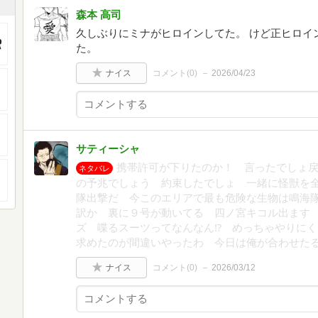
森本 高司
久しぶりにミナがヒロインしてた。 けど正ヒロイ
た。
ナイス
コメント(
0
)
2026/04/23
サティーシャ
携帯許可が下りたのか！ 言ったでしょ戻
ネタバレ
の予兆でしょう 約束したでしょ 一緒に怪獣を
隊出撃だ 今このエリアで最も危険な生物は鳴海
訳か 裏に９号が動いてる 四ノ宮キコル出ます
ズ 喋るスーツってなんなん⁉ めっちゃやりにく
求めたのが間違いやったわ 今日は俺が合わせた
ナイス
コメント(
0
)
2026/03/12