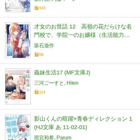
103
才女のお世話 12 高嶺の花だらけな名
門校で、学院一のお嬢様（生活能力皆
無）を陰ながらお世話することになり
坂石遊作
ました (HJ文庫 さ 07-03-12)
59
義妹生活17 (MF文庫J)
三河ごーすと
Hiten
114
影山くんの暗躍×青春ディレクション 1
(HJ文庫 あ 11-02-01)
雨宮和希
Parum