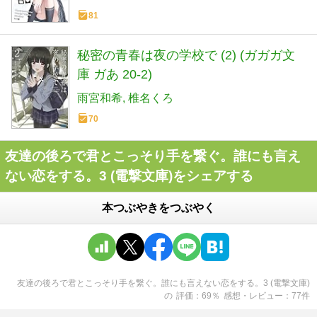
81
秘密の青春は夜の学校で (2) (ガガガ文
庫 ガあ 20-2)
雨宮和希
椎名くろ
70
友達の後ろで君とこっそり手を繋ぐ。誰にも言え
ない恋をする。3 (電撃文庫)をシェアする
本つぶやきをつぶやく
友達の後ろで君とこっそり手を繋ぐ。誰にも言えない恋をする。3 (電撃文庫)
の
評価
69
％
感想・レビュー
77
件