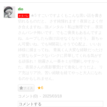
dio
★5 すごいですよくもこんな黒い話を書き
ネタバレ
切れるものだと。 さす純憧れます！夜留とよく付
き合えますね…強メンタル！私は無理です… 夜留
さんパンチ怖いです。でもご褒美もあるんですよ
ね。ループしたら抜け出せなくなりそう。 新ちゃ
ん可愛いね。でもM開花しそうで心配よ。いいお
姉様に捕まってね。 青嵐くん大変な経験だったけ
ど彼ならダークなパンクに昇華してくれる気がす
る頑張れ！ 朝霧さん一番キミが理解しやすかっ
た。夜留さんの黒影響受けて進化しそうだよ。 リ
ア充はリア渋。苦い経験を経てやっと大人になれ
るのかもしれません。
★6
ナイス
コメント(0)
2025/03/18