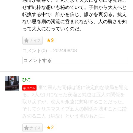
感情が渦巻く。歪んだ形で大人になる己を見過ご
せず純粋な想いも秘めていて。子供から大人へと
転換する中で、誰かを信じ、誰かを裏切る。抗え
ない思春期の濁流に呑まれながら、人の醜さを知
って大人になっていくのだ。
★9
ナイス
コメント(0)
2024/08/08
ひこ
歪で歪んだ関係は遂に決定的な破局を迎え
ネタバレ
る。2人だけになった夜瑠と純也は五人の関係を
取り戻すが、恋人を永遠に封印することだった。
そしてクリスマスイブ五人の関係を壊すことに踏
み切る二人（純愛）という名のもとに。
★2
ナイス