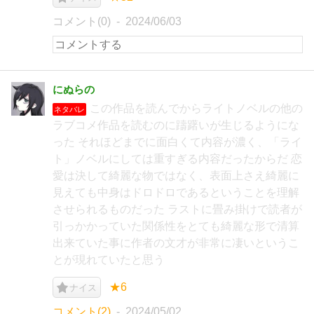
コメント(0)
2024/06/03
にぬらの
この作品を読んでからライトノベルの他の
ネタバレ
ラブコメ作品を読むのに躊躇いが生じるようにな
った それほどまでに面白くて内容が濃く、「ライ
ト」ノベルにしては重すぎる内容だったからだ 恋
愛は決して綺麗な物ではなく、表面上さえ綺麗に
見えても中身はドロドロであるということを理解
させられるものだった ラストに畳み掛けで読者が
引っかかっていた関係性をとても綺麗な形で清算
出来ていた事に作者の文才が非常に凄いというこ
とが現れていたと思う
★6
ナイス
コメント(2)
2024/05/02