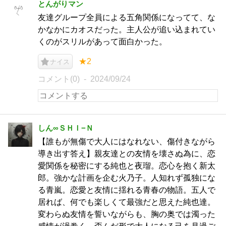
とんがりマン
友達グループ全員による五角関係になってて、な
かなかにカオスだった。主人公が追い込まれてい
くのがスリルがあって面白かった。
★2
ナイス
コメント(0)
2024/09/24
しん∞ＳＨＩ−Ｎ
【誰もが無傷で大人にはなれない、傷付きながら
導き出す答え】親友達との友情を壊さぬ為に、恋
愛関係を秘密にする純也と夜瑠。恋心を抱く新太
郎。強かな計画を企む火乃子。人知れず孤独にな
る青嵐。恋愛と友情に揺れる青春の物語。五人で
居れば、何でも楽しくて最強だと思えた純也達。
変わらぬ友情を誓いながらも、胸の奥では濁った