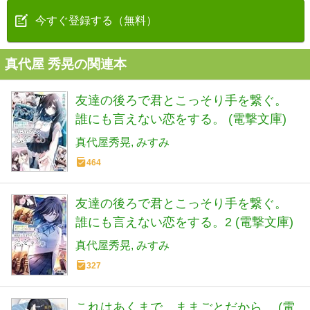
今すぐ登録する（無料）
真代屋 秀晃の関連本
友達の後ろで君とこっそり手を繋ぐ。
誰にも言えない恋をする。 (電撃文庫)
真代屋秀晃
みすみ
464
友達の後ろで君とこっそり手を繋ぐ。
誰にも言えない恋をする。2 (電撃文庫)
真代屋秀晃
みすみ
327
これはあくまで、ままごとだから。 (電