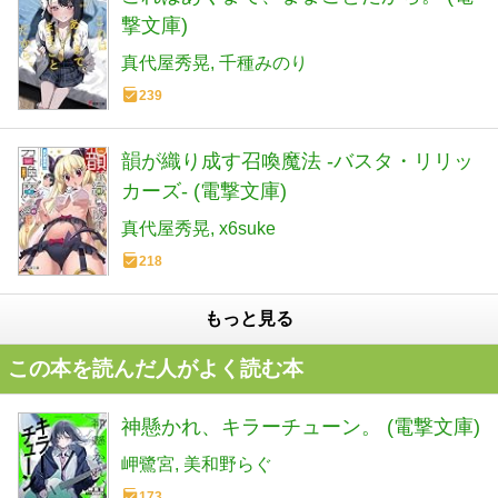
撃文庫)
真代屋秀晃
千種みのり
239
韻が織り成す召喚魔法 -バスタ・リリッ
カーズ- (電撃文庫)
真代屋秀晃
x6suke
218
もっと見る
この本を読んだ人がよく読む本
神懸かれ、キラーチューン。 (電撃文庫)
岬鷺宮
美和野らぐ
173