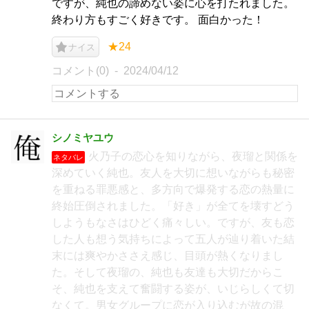
ですが、純也の諦めない姿に心を打たれました。
終わり方もすごく好きです。 面白かった！
★24
ナイス
コメント(0)
2024/04/12
シノミヤユウ
火乃子の恋心を知りながら、夜瑠と関係を
ネタバレ
深めていく純也。友人を大切に想いながらも秘密
を重ねる罪悪感と、多方向で爆発する恋の熱量に
終始圧倒されました。「好き」が全てを壊すどう
しようもなさはひどく痛々しい。ですが、友も恋
した人も想う気持ちによって五人が辿り着いた結
末には爽やかささえ感じ、目頭が熱くなりまし
た。そして夜瑠の、純也も友達も大切だからこ
そ、純也を支えて奮闘する姿が、いじらしくて切
なくて。男女グループに恋が入り込むが故の混