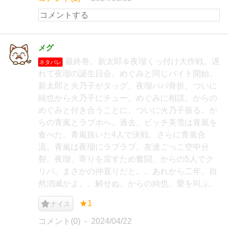
メグ
最終巻。新太郎＆夜瑠くっ付け大作戦。遅
ネタバレ
れて夜瑠の誕生日会。めぐみと同じバイト開始。
新太郎と火乃子がタッグ。夜瑠パパ骨折。ついに
純也から火乃子にチュー。めぐみに相談。からの
めぐみと付き合うことに。ついに火乃子振る。か
らの青嵐とラブホへ。過去、ビッチ美雪は青嵐を
食べた。青嵐抜いた4人で決戦。さらに青嵐合
流。青嵐は夜瑠にラブラブ。友達ごっこ空中分
裂。夜瑠、寄りを戻すため奮闘。からの5人でク
リパ。まさかの仲直りだと。。あれから二年。自
然消滅かよ。。解せぬ。からの純也、愛を叫ぶ。
★1
ナイス
コメント(0)
2024/04/22