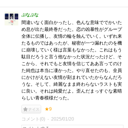
ぶなぶな
間違いなく面白かったし、色んな意味ででかいた
め息が出た最終巻だった。恋の凶暴性がグループ
全体に伝播し、友情の輪を蝕んでいく。いずれ来
たるものではあったが、秘密が一つ漏れたのを機
に崩壊していく様は言葉もなかった。これはもう
駄目だろうと言う他なかった状況だったけど、そ
こから、それでもと友情を信じてああ言ってのけ
た純也は本当に凄かった。やり直せたのも、全員
にかけがえない友情が刻まれていたからなんだろ
うな。そして、綺麗なまま終わらないラストも実
に良い。それは純愛だよ。歪んだまっすぐな素晴
らしい青春模様だった。
★9
ナイス
コメント(0)
2025/01/20