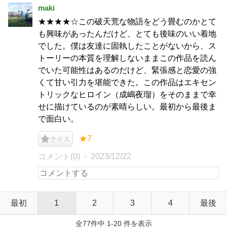
maki
★★★★☆この破天荒な物語をどう畳むのかとて
も興味があったんだけど、とても後味のいい着地
でした。僕は友達に固執したことがないから、ス
トーリーの本質を理解しないままこの作品を読ん
でいた可能性はあるのだけど、緊張感と恋愛の強
くて甘い引力を堪能できた。この作品はエキセン
トリックなヒロイン（成嶋夜瑠）をそのままで幸
せに描けているのが素晴らしい。最初から最後ま
で面白い。
★7
ナイス
コメント(0)
2023/12/22
最初
1
2
3
4
最後
全77件中 1-20 件を表示