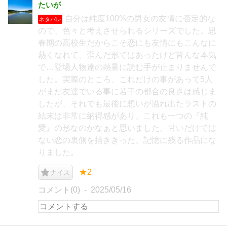
たいが
自分は純度100%の男女の友情に否定的な
ネタバレ
ので、色々と考えさせられるシリーズでした。思
春期の高校生だからこそ恋にも友情にもこんなに
熱くなれて、歪んだ形ではあったけど皆んな本気
で…登場人物達の熱量に読む手が止まりませんで
した。実際のところ、これだけの事があって5人
がまだ友達でいる事に若干の都合の良さは感じま
したが、それでも最後に想いが溢れ出たラストの
結末は非常に納得感があり、これも一つの『純
愛』の形なのかなぁと思いました。甘いだけでは
ない恋の裏側を描ききった、記憶に残る作品にな
りました。
★2
ナイス
コメント(0)
2025/05/16