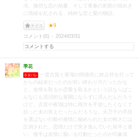
沌、痛切な恋の熱量、そして青春の刹那の煌めき
に情緒を乱される、純粋な恋と愛の物語。
★9
ナイス
コメント(0)
2024/03/31
季花
一度古賀と夜瑠の関係性に終止符を打って
ネタバレ
からの結末だったのが良い終わり方だったかな
と。友情を取るか恋愛を取るかという話ならばこ
んなにも泥沼的な展開にならずに済んだんだろう
けど、古賀や夜瑠は特に両方を手放したくなくて
抗った末の答えだったんだろうな。火乃子の手段
を選ばない行動や激情に秘められた女の怖さには
圧倒された。恋情だけで突き進んでいた前半と違
い、後半は友情に報いる行動だったのが印象深