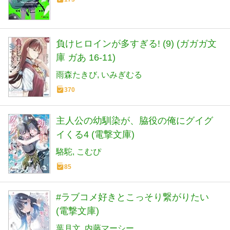
負けヒロインが多すぎる! (9) (ガガガ文
庫 ガあ 16-11)
雨森たきび
いみぎむる
370
主人公の幼馴染が、脇役の俺にグイグ
イくる4 (電撃文庫)
駱駝
こむぴ
85
#ラブコメ好きとこっそり繋がりたい
(電撃文庫)
葉月文
内藤マーシー