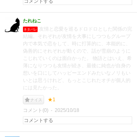
たれねこ
友情と恋愛を巡るドロドロとした関係の完
ネタバレ
結編。それぞれが友情を大事にしつつもグループ
内で本気で恋をして、時に打算的に、本能的に、
偽善的にそれぞれが動くので、話が雪崩のように
こじれていくのは面白かった。 物語とはいえ、希
薄になりつつも友情が続き、最後に純也が自身の
想いを口にしてハッピーエンドみたいなノリもい
いとは思うけれど、もっとこじれたオチが個人的
には見たかった。
★1
ナイス
コメント(0)
2025/10/18