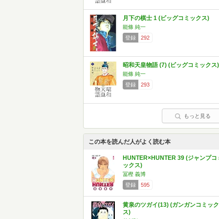
月下の棋士 1 (ビッグコミックス)
能條 純一
登録
292
昭和天皇物語 (7) (ビッグコミックス)
能條 純一
登録
293
もっと見る
この本を読んだ人がよく読む本
HUNTER×HUNTER 39 (ジャンプコ
ックス)
冨樫 義博
登録
595
黄泉のツガイ(13) (ガンガンコミック
ス)