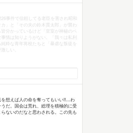
226事件で信頼してる老臣を害され昭和
タカ」と「その夫の鈴木貫太郎」が襲わ
ら皆分かっているけど「皇室が神秘のベ
な事情は知りようがない。「我々は私利
る純粋な青年将校たちと「暴虐な叛徒を
が激しい。
を想えば人の命を奪ってもいい!!…わ
そうだ。国会は荒れ、総理を積極的に受
まらないのだなと思わされる。この先も
。