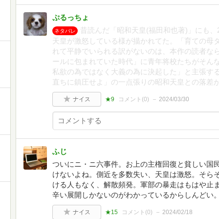
ぷるっちょ
昔読んだ「昭和天皇(福田和也著)」にも、
ネタバレ
天皇が激怒している様が描かれてた。「育ての母
れて平静でいられる訳がないのは、本作の読者な
ールに包まれていた時代」に青年将校たちがそん
私欲の為ではなく大義の為に決起した」と主張す
直ちに鎮圧せよ」の一点張りの昭和天皇との落差
ナイス
★9
コメント(
0
)
2024/03/30
ふじ
ついにニ・ニ六事件。お上の主権回復と貧しい国民
けないよね。側近を多数失い、天皇は激怒。そら
ける人もなく、解散頻発。軍部の暴走はもはや止
辛い展開しかないのがわかっているからしんどい
ナイス
★15
コメント(
0
)
2024/02/18