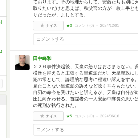
ております。その地理からして、安藤たちも別に
取りたいだけと思えば、秩父宮の方が一枚上手とも
りだったが、よしとする。
)
ナイス
★3
コメント(
0
)
2024/12/01
)
田中峰和
２２６事件決起後、天皇の怒りはおさまらない。
横暴を抑えると主張する皇道派だが、天皇親政に
犯の常として、論理的な思考に程遠い訴えをする
見たことない皇道派の訴えなど聴く耳をもたない
自刃の命令を受けたいと訴えるが、天皇は自分が
圧に向かわせる。首謀者の一人安藤中隊長の思い
の死刑が執行された。
ナイス
★5
コメント(
0
)
2024/06/16