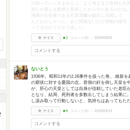
日和っていくさまがもう。よく考えると首相も生
裕仁が彼らを毅然と拒絶したから今があるのだね
洲国の立役者である石原莞爾が鎮圧に活躍して、
んとおかしかった。あと関係ないけど移動の描写、
ってるのがリアルで楽しい。
ナイス
★2
コメント(
0
)
2026/08/03
ないとう
1936年。昭和11年の2.26事件を扱った巻。 維
の窮状に対する憂国の念。君側の奸を倒し天皇を
が、肝心の天皇としては自身が信頼していた老臣
となり、結局、死刑者を多数出してしまう結果に。
し汲み取って行動しないと、気持ちはあってもた
ナイス
★6
コメント(
0
)
2026/03/14