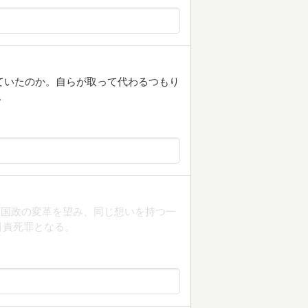
っていたのか。自らが取って代わるつもり
。
、国政の変革を望み、同じ想いを持つ一
引責死罪となる。