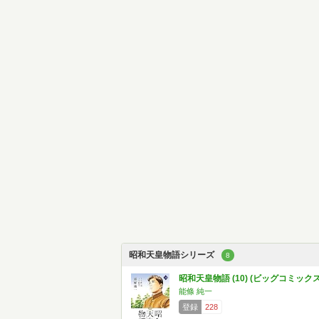
昭和天皇物語シリーズ
8
昭和天皇物語 (10) (ビッグコミックス
能條 純一
登録
228