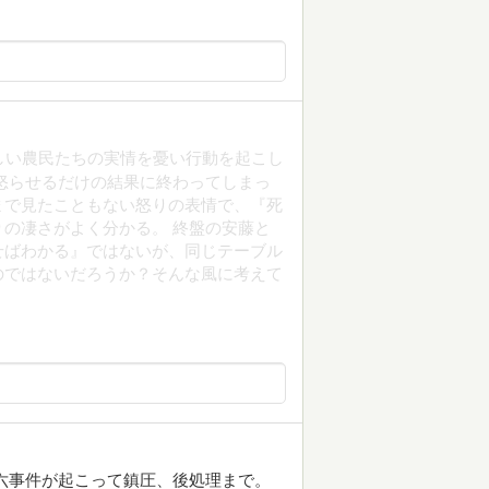
しい農民たちの実情を憂い行動を起こし
怒らせるだけの結果に終わってしまっ
まで見たこともない怒りの表情で、『死
の凄さがよく分かる。 終盤の安藤と
せばわかる』ではないが、同じテーブル
のではないだろうか？そんな風に考えて
六事件が起こって鎮圧、後処理まで。