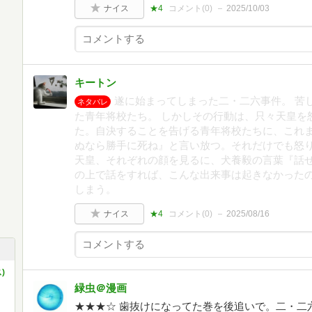
ナイス
★4
コメント(
0
)
2025/10/03
キートン
遂に始まってしまった二・二六事件。 苦
ネタバレ
た青年将校たち。 しかしその行動は、只々天皇を
た。自決することを告げる青年将校たちに、これ
ぬなら勝手に死ね』と言い放つ。それだけでも怒り
天皇、それぞれの顔を見るに、犬養毅の言葉『話
の上で話をすれば、こんな出来事は起きなかった
しまう。
ナイス
★4
コメント(
0
)
2025/08/16
)
緑虫＠漫画
★★★☆ 歯抜けになってた巻を後追いで。二・二