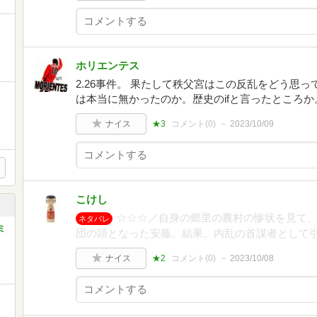
ホリエンテス
2.26事件。 果たして秩父宮はこの反乱をどう思
は本当に無かったのか。歴史のifと言ったところか
ナイス
★3
コメント(
0
)
2023/10/09
こけし
☆☆☆／自身の郷里の農村の惨状を見て
ネタバレ
ミ
団の頭となった安藤。結果、内乱の首謀者として
ナイス
★2
コメント(
0
)
2023/10/08