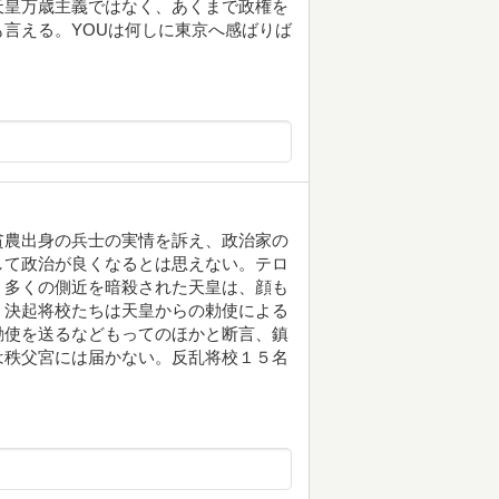
天皇万歳主義ではなく、あくまで政権を
言える。YOUは何しに東京へ感ばりば
貧農出身の兵士の実情を訴え、政治家の
して政治が良くなるとは思えない。テロ
。多くの側近を暗殺された天皇は、顔も
。決起将校たちは天皇からの勅使による
勅使を送るなどもってのほかと断言、鎮
は秩父宮には届かない。反乱将校１５名