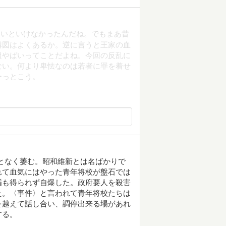
ないといけなかったんだね。でもまあ昔
構図はよくあるか。逆に言うと王家の血
超やばいってことだよね。今回の反乱に
ない。何より卑怯なのは若者に罪を着せ
ーっとこう。
となく萎む。昭和維新とは名ばかりで
れて血気にはやった青年将校が盤石では
楯も得られず自爆した。政府要人を殺害
た。〈事件〉と言われて青年将校たちは
を越えて話し合い、調停出来る場があれ
する。