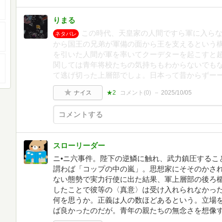
りまる
この時代、天皇家の人間ですら軍に入ら
ネタバレ
から国王の兄弟が軍備の面から王を支えるという
を引いた人間が軍を率いてクーデターを起こすと
関しては青年将校たちの気持ちもわからないでも
て逃げ切った上層部でしょ。日本って昔からずー
ナイス
★2
コメント(
0
)
2025/10/05
スローリーダー
ニ•ニ六事件。陛下の逆鱗に触れ、武力鎮圧するこ
謂わば「コップの中の嵐」。思想家にそそのかさ
ない態勢で実力行使に出た結果、軍上層部の後ろ
したことで彼等の〈真意〉は受け入れられなかっ
何を思うか。正義は人の数ほどあるという。立場
ば良かったのだが。青年の親たちの無念さを想像