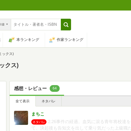
n和書
は
本ランキング
作家ランキング
コミックス)
ミックス)
感想・レビュー
64
全て表示
ネタバレ
まちこ
2.26事件の経過。血気に滾る青年将校達
ネタバレ
て、決起後も告知文を出して乗り気だった上級職