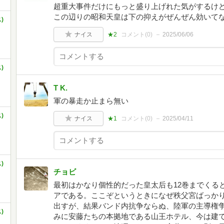
超重大事件だけにもっと盛り上げれた気がするけ
この辺りの昭和天皇は下の抑えがぜんぜん効いて
)
ナイス
★2
コメント(
0
)
2025/06/06
)
T K.
軍の暴走か止まら無い
)
ナイス
★1
コメント(
0
)
2025/04/11
)
チョビ
最初はかなり個性的だった皇太后も12巻までくる
アである。ここぞというときになぜ秩父宮ばっか
出すが、結果バンド内抗争ならぬ、陸軍の主導権
)
みに安藤たちの本拠地である山王ホテル、今は建