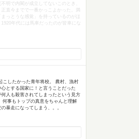
死不明で内閣が成立してないこのとき、
。正直今までで一番かっこよかった。満
「まっとうな感覚」を持っているのがほ
1920年代には馬車だったのが皆車にな
新を起こしたかった青年将校。 農村、漁村
中心とする国家に！と言うことだった
が何人も殺害されてしまったという見方
 何事もトップの真意をちゃんと理解
だの暴走になってしまう、。。