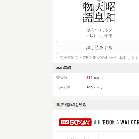
形式：コミック
出版社：小学館
試し読みする
※電子書籍ストアBOOK☆WALKERへ移動します
本の詳細
登録数
213
登録
ページ数
200
ページ
書店で詳細を見る