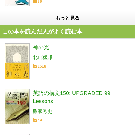
36
もっと見る
この本を読んだ人がよく読む本
神の光
北山猛邦
1518
英語の構文150: UPGRADED 99
Lessons
鷹家秀史
49