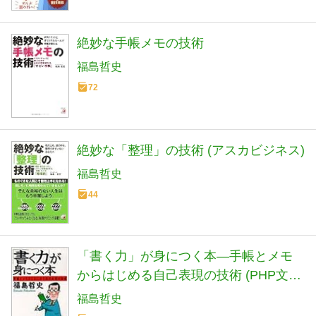
絶妙な手帳メモの技術
福島哲史
72
絶妙な「整理」の技術 (アスカビジネス)
福島哲史
44
「書く力」が身につく本―手帳とメモ
からはじめる自己表現の技術 (PHP文
庫)
福島哲史