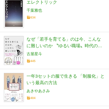
エレクトリック
千葉雅也
634
なぜ「若手を育てる」のは今、こんな
に難しいのか 〝ゆるい職場〟時代の人
材育成の科学
古屋星斗
445
一年3セットの服で生きる 「制服化」と
いう最高の方法
あきやあさみ
404