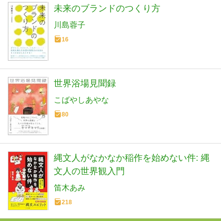
未来のブランドのつくり方
川島蓉子
16
世界浴場見聞録
こばやしあやな
80
縄文人がなかなか稲作を始めない件: 縄
文人の世界観入門
笛木あみ
218