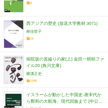
8
西アジアの歴史 (放送大学教材 3071)
林佳世子
19
病院坂の首縊りの家(上) 金田一耕助ファ
イル20 (角川文庫)
横溝正史
1346
イスラームが動かした中国史-唐宋代か
ら鄭和の大航海、現代回族まで (中公新
書 2886)