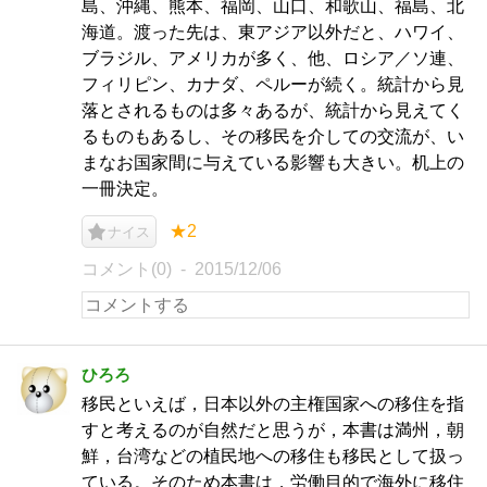
島、沖縄、熊本、福岡、山口、和歌山、福島、北
海道。渡った先は、東アジア以外だと、ハワイ、
ブラジル、アメリカが多く、他、ロシア／ソ連、
フィリピン、カナダ、ペルーが続く。統計から見
落とされるものは多々あるが、統計から見えてく
るものもあるし、その移民を介しての交流が、い
まなお国家間に与えている影響も大きい。机上の
一冊決定。
★2
ナイス
コメント(0)
2015/12/06
ひろろ
移民といえば，日本以外の主権国家への移住を指
すと考えるのが自然だと思うが，本書は満州，朝
鮮，台湾などの植民地への移住も移民として扱っ
ている。そのため本書は，労働目的で海外に移住