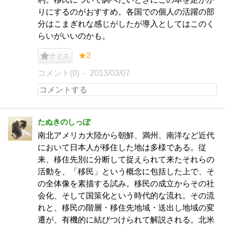
りにするのがおすすめ。各国での個人の活躍の部
分はこまぎれな感じがしたが導入としてはこのく
らいがいいのかも。
★2
ナイス
コメント(0)
2013/03/07
たぬきのしっぽ
南北アメリカ大陸から朝鮮、満州、南洋など近代
において日本人が移住した地は多様である。従
来、移住先別に分断して捉えられて来たそれらの
活動を、「移民」という概念に包括した上で、そ
の全体像を素描する試み。移民の成立からその社
会化、そして国策化という時代的な流れ。その流
れと、移民の階層・移住先地域・送出し地域の変
遷が、有機的に結びつけられて解説される。北米