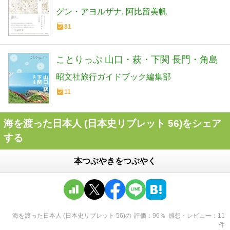
グン・アヨルザナ
阿比留美帆
81
ことりっぷ 山口・萩・下関 長門・角島
昭文社旅行ガイドブック編集部
11
海を渡った日本人 (日本史リブレット 56)をシェア
する
本つぶやきをつぶやく
海を渡った日本人 (日本史リブレット 56)
の
評価
96
％
感想・レビュー
11
件