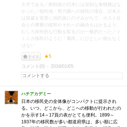
大半である／敗戦前の日本には深刻な食糧難はな
かった／植民地・勢力圏への移民の場合、日本人
は国威を背景に他民族にのぞみがちで、ホスト社
会との摩擦の緩和やそれへの融合をはかるより、
むしろ排外的な行動を取るのが一般的だった／ド
ミニカ移民のように「棄民」にひとしい例もなく
はない
★5
ナイス
コメント(0)
2016/01/05
ハチアカデミー
日本の移民史の全体像がコンパクトに提示され
る。いつ、どこから、どこへの移動が行われたの
かを示す14～17頁の表がとても便利。1899～
1937年の移民数が多い都道府県は、多い順に広