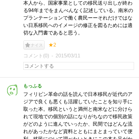
本人から、国家事業としての移民送り出しが終わ
る94年までをまんべんなく記述している。南米の
プランテーションで働く農民ーーそれだけではな
い日系移民へのイメージの修正を図るためには適
切な入門書であると思う。
★2
ナイス
コメント(0)
2015/03/11
もっふる
フィリピン革命の話を読んで日本移民が近代のア
ジアで良くも悪くも活躍していたことを知り手に
取った本。移民というと満州と南米などに分けら
れて現地での個別の話になりがちなので移民政策
がどのように進んでいったか、民間ではどんな流
れがあったかなど資料とともにまとまっていて便
利。移民について調べたいときにこの本を足がか