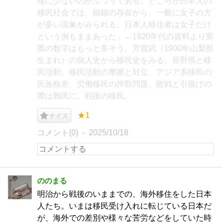
端に少ないのがふつうである。ところが日本人の
移民社会では、娼婦の存在から、一般に女子の方
が多い現象がみられる。日本人帰住者は女子だけ
という例もままあった」←1920年代の資料より実
際の数字はもっと多そう。芳賀武（1900年山梨県
生まれ）の個人史から移民史をみる。長野県と移
民活動。移民活動の摩擦と対立、アジア系移民の
民族格差、労働移民の搾取問題、敗戦と引揚げの
際は難民に、戦後の移民。
★1
ナイス
コメント(0)
2025/10/18
ののまる
明治から戦後のいままでの、海外移住をした日本
人たち。いまは移民受け入れに転じている日本だ
が、海外での差別や様々な苦労などをしていた時