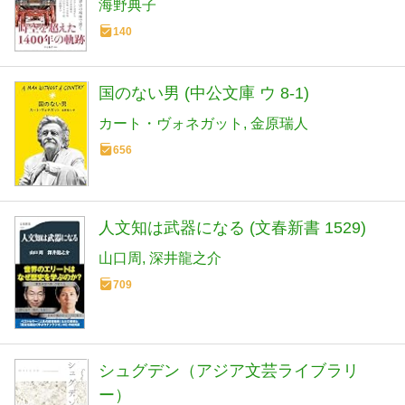
海野典子
140
国のない男 (中公文庫 ウ 8-1)
カート・ヴォネガット
金原瑞人
656
人文知は武器になる (文春新書 1529)
山口周
深井龍之介
709
シュグデン（アジア文芸ライブラリ
ー）