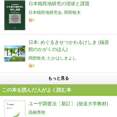
日本植民地研究の現状と課題
日本植民地研究会
岡部牧夫
9
日本: めぐるきせつかわるけしき (福音
館のかがくのほん)
岡部牧夫
たかはしきよし
8
もっと見る
この本を読んだ人がよく読む本
ユーザ調査法〔新訂〕 (放送大学教材)
高橋秀明