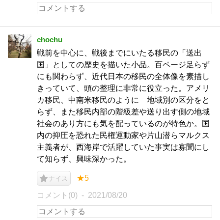
chochu
戦前を中心に、戦後までにいたる移民の「送出
国」としての歴史を描いた小品。百ページ足らず
にも関わらず、近代日本の移民の全体像を素描し
きっていて、頭の整理に非常に役立った。アメリ
カ移民、中南米移民のように 地域別の区分をと
らず、また移民内部の階級差や送り出す側の地域
社会のあり方にも気を配っているのが特色か。国
内の抑圧を恐れた民権運動家や片山潜らマルクス
主義者が、西海岸で活躍していた事実は寡聞にし
て知らず、興味深かった。
★5
ナイス
コメント(0)
2021/08/20