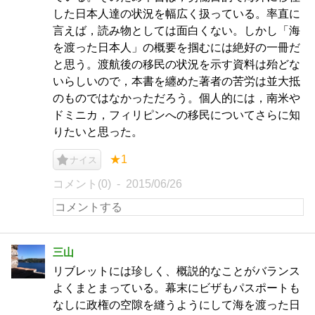
した日本人達の状況を幅広く扱っている。率直に
言えば，読み物としては面白くない。しかし「海
を渡った日本人」の概要を掴むには絶好の一冊だ
と思う。渡航後の移民の状況を示す資料は殆どな
いらしいので，本書を纏めた著者の苦労は並大抵
のものではなかっただろう。個人的には，南米や
ドミニカ，フィリピンへの移民についてさらに知
りたいと思った。
★1
ナイス
コメント(0)
2015/06/26
三山
リブレットには珍しく、概説的なことがバランス
よくまとまっている。幕末にビザもパスポートも
なしに政権の空隙を縫うようにして海を渡った日