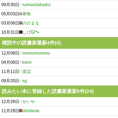
09月30日
samandabadra
05月03日
犀角
03月06日
ののまる
10月31日
しげ🐱🐾
積読中の読書家最新4件(4)
12月08日
oimooimooimo
04月08日
keint
11月11日
渡辺
09月20日
sg
読みたい本に登録した読書家最新5件(24)
12月28日
せいや
11月29日
dilettante