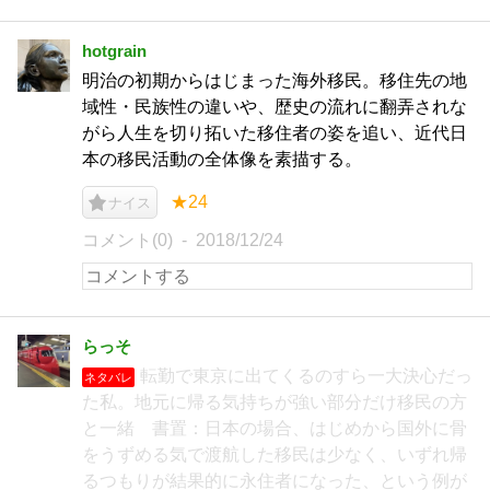
hotgrain
明治の初期からはじまった海外移民。移住先の地
域性・民族性の違いや、歴史の流れに翻弄されな
がら人生を切り拓いた移住者の姿を追い、近代日
本の移民活動の全体像を素描する。
★24
ナイス
コメント(0)
2018/12/24
らっそ
転勤で東京に出てくるのすら一大決心だっ
ネタバレ
た私。地元に帰る気持ちが強い部分だけ移民の方
と一緒 書置：日本の場合、はじめから国外に骨
をうずめる気で渡航した移民は少なく、いずれ帰
るつもりが結果的に永住者になった、という例が