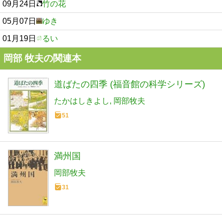
09月24日
竹の花
05月07日
ゆき
01月19日
るい
岡部 牧夫の関連本
道ばたの四季 (福音館の科学シリーズ)
たかはしきよし
岡部牧夫
51
満州国
岡部牧夫
31