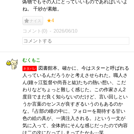
偽物でもその人にとっていいものであればいいよ
ね。 千紗が素敵。
★4
ナイス
コメント(0)
2026/06/10
むくもこ
図書館本。確かに、今はスターと呼ばれる
ネタバレ
人っているんだろうかと考えさせられた。職人さ
ん(鐘ヶ江監督や尚吾と紘)たちの熱い想い、こだ
わりなどちょっと難しく感じた。この作家さん2
度目でまだ良く知らないのだけど、言い回しとい
うか言葉のセンスが良すぎるいうのもあるのか
な。｢占部の瞳の中に、フォローを期待する甘い
色の絵の具が、一滴注入される。｣という一文が
気に入って、全体的にそんな感じだったので内容
は二の次になってしまってたかも⋯笑