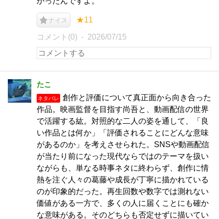
かったんですよ。
★11
ナイス
コメント(0)
2026/07/15
たこ
創作と評価について真正面から向き合った
ネタバレ
作品。映画監督を目指す尚吾と、動画配信の世界
で活躍する紘。対照的な二人の姿を通して、「良
い作品とは何か」「評価されることにどんな意味
があるのか」を考えさせられた。SNSや動画配信
が当たり前になった現代ならではのテーマを扱い
ながらも、単なる時事ネタに終わらず、創作に情
熱を注ぐ人々の葛藤や成長が丁寧に描かれている
のが印象的だった。再生回数や数字では測れない
価値がある一方で、多くの人に届くことにも確か
な意味がある。そのどちらも否定せずに描いてい