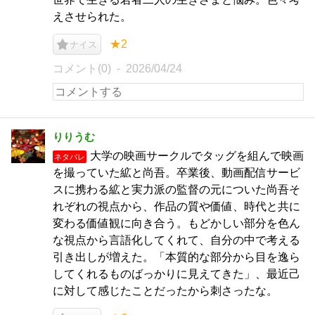
えさせられた。
★2
ナイス
コメント(0)
2026/04/24
りりうむ
大学の映画サークルでタッグを組んで映画
ネタバレ
を撮っていた絋と尚吾。卒業後、動画配信サービ
スに携わる絋と実力派の監督の元についた尚吾そ
れぞれの視点から、作品の質や価値、時代と共に
変わる価値観に向き合う。もどかしい部分を色ん
な視点から言語化してくれて、自分の中で考える
引き出しが増えた。「本質的な部分から目を逸ら
してくれるものばっかりに見えてきた」、最近己
に対して感じたことだったから刺さったな。