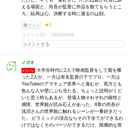
える場面と、尚吾が監督に作品を観てもらうとこ
ろ。結局は心。決断する時に過るのは顔。
★6
ナイス
コメント(0)
2026/04/08
メガネ
大学生時代に2人で映画監督をして賞を獲
ネタバレ
った2人が、一方は有名監督の下でプロ、一方は
YouTubeのアマチュア世界へと進むが、双方とも
色んな人や壁にぶち当たる。ちょっと説明がくど
いと思う時もあるが、登場人物それぞれの個性と
感情、世界観が読み応えがあった。8章の尚吾が
浅沼さんの世界観に触れるシーンが一番好きだっ
た。 ピラミッドの頂点ならその下全てができるわ
けではなくそのパーツができるだけ、階層的な世