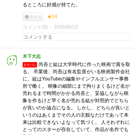
るところに好感が持てた。
★14
ナイス
コメント(0)
2026/06/15
木下大志
尚吾と紘は大学時代に作った映画で賞を取
ネタバレ
る。 卒業後、尚吾は有名監督がいる映画製作会社
に、紘はYouTubeの編集やインフルエンサー事務
所で働く。 映像の細部にまで拘りまくるけど名が
売れるまで時間がかかる尚吾と、妥協しながら映
像を作るけど早く名が売れる紘が対照的でどちら
が良いのか論点になる。 しかし、どちらが良いと
いうのはあくまでその人の主観なだけであって本
来は比較できないよなって気づく。 人それぞれに
とってのスターが存在していて、作品が名作でも