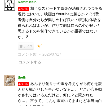
Rammstein
相当なスピードで娯楽が消費されつつある
ネタバレ
現代において、映画はYoutubeに勝るか？ / 消費
者側は自分たちが楽しめれば良い・特別な体験を
得られればよいが、作りて側は自らの心が良いと
思えるものを制作できているかが重要ではない
か。 8
★1
ナイス
コメント(0)
2026/07/17
theth
あんまり創り手の事を考えながら何かを読
ネタバレ
んだり観たりした事がないなぁ…。 どこか心を動
かされてはいるんだけど、何に？と聞かれた
ら…。 言うて、こんな事書いてますけど本当面白