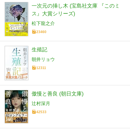
一次元の挿し木 (宝島社文庫 『このミ
ス』大賞シリーズ)
松下龍之介
23460
生殖記
朝井リョウ
12311
傲慢と善良 (朝日文庫)
辻村深月
42533