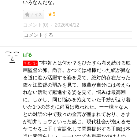
いろなんだな。
★5
ナイス
コメント(0)
2026/04/12
ぱる
"本物"とは何か？をひたすら考え続ける映
ネタバレ
画監督の卵、尚吾。かつては相棒だった絋が異な
る道に進み活躍する姿を見て、絶対的存在だった
鐘ヶ江監督の弱みを見て、後輩が自分には考えら
れない活動で躍進する姿を見て、悩みは最高潮
に。しかし、同じ悩みを抱えていた千紗が辿り着
いた1つの答えに尚吾は救われた。ーー様々な人
との対話の中で数々の金言が産まれており、さす
が朝井リョウといった感じ。現代社会が抱えるモ
ヤモヤを上手く言語化して問題提起する手腕は本
当に素晴らしい。ーーいつでも重要なのは人の