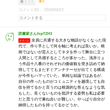
★6
ナイス
コメント(0)
2026/04/23
読書家さん#cpTZH3
全員に共通する大きな物語がなくなった現
ネタバレ
代で、作り手として何を軸に考えれば良いか。映
画ではないが芸人としてネタを作って舞台に立つ
人間として共感するところが多かった。浅井りょ
う作品十八番のそれぞれの価値観を突き詰めて納
得しててもまたすぐアンチテーゼが出てくる構成
が今作もハマっていた。単純な結論ではあるが、
自分の作ったものがコミュニティを越境しても自
信を持てるかと言うのは根源的な答えなような気
もした。良くないものを批評する姿勢も私は必要
だと思うので兼ね合いが難しい。やっぱり自分が
納得したものを持ってるかどうか。