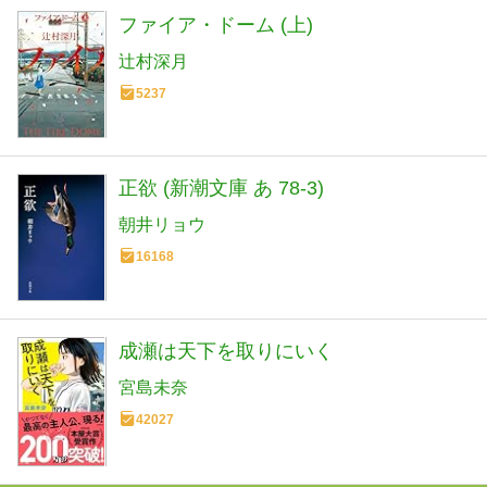
ファイア・ドーム (上)
辻村深月
5237
正欲 (新潮文庫 あ 78-3)
朝井リョウ
16168
成瀬は天下を取りにいく
宮島未奈
42027