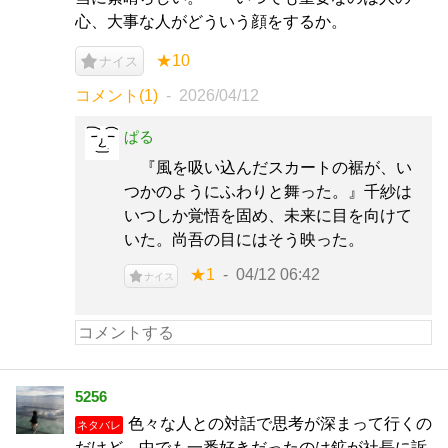
心、大事な人がどういう顔をするか。
★10
ナイス
コメント(1)
2026/04/12
ぱる
『風を吸い込んだスカートの裾が、い
つかのようにふわりと舞った。』千紗は
いつしか覚悟を固め、未来に目を向けて
いた。尚吾の目にはそう映った。
★1
04/12 06:42
ナイス
5256
色々な人との対話で思考が深まって行くの
ネタバレ
だけど、中でも一番好きだったのは鉱が社長に訴