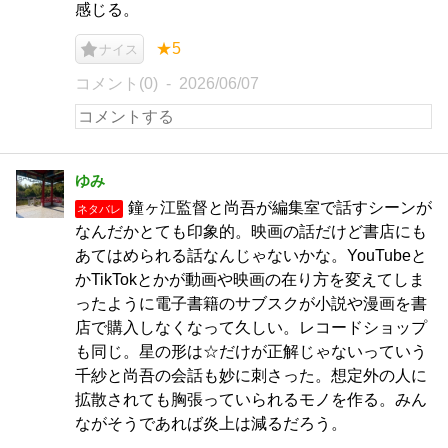
感じる。
★5
ナイス
コメント(0)
2026/06/07
ゆみ
鐘ヶ江監督と尚吾が編集室で話すシーンが
ネタバレ
なんだかとても印象的。映画の話だけど書店にも
あてはめられる話なんじゃないかな。YouTubeと
かTikTokとかが動画や映画の在り方を変えてしま
ったように電子書籍のサブスクが小説や漫画を書
店で購入しなくなって久しい。レコードショップ
も同じ。星の形は☆だけが正解じゃないっていう
千紗と尚吾の会話も妙に刺さった。想定外の人に
拡散されても胸張っていられるモノを作る。みん
ながそうであれば炎上は減るだろう。