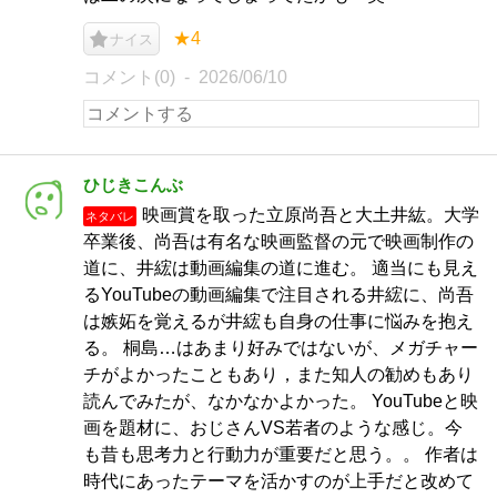
★4
ナイス
コメント(0)
2026/06/10
ひじきこんぶ
映画賞を取った立原尚吾と大土井紘。大学
ネタバレ
卒業後、尚吾は有名な映画監督の元で映画制作の
道に、井綋は動画編集の道に進む。 適当にも見え
るYouTubeの動画編集で注目される井綋に、尚吾
は嫉妬を覚えるが井綋も自身の仕事に悩みを抱え
る。 桐島…はあまり好みではないが、メガチャー
チがよかったこともあり，また知人の勧めもあり
読んでみたが、なかなかよかった。 YouTubeと映
画を題材に、おじさんVS若者のような感じ。今
も昔も思考力と行動力が重要だと思う。。 作者は
時代にあったテーマを活かすのが上手だと改めて