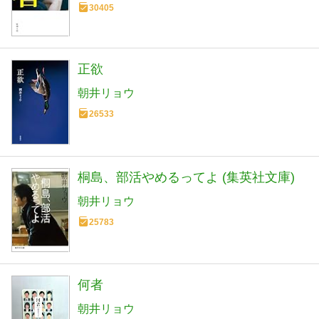
30405
正欲
朝井リョウ
26533
桐島、部活やめるってよ (集英社文庫)
朝井リョウ
25783
何者
朝井リョウ