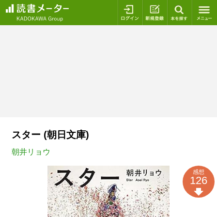
ログイン
新規登録
本を探
スター (朝日文庫)
朝井リョウ
感想
126