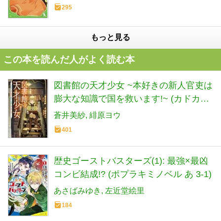
295
もっと見る
この本を読んだ人がよく読む本
図書館の天才少女 ~本好きの新人官吏は
膨大な知識で国を救います!~ (カドカワ
BOOKS)
蒼井美紗
緋原ヨウ
401
歴史ゴーストバスターズ(1): 最強×最凶
コンビ結成!? (ポプラキミノベル あ 3-1)
あさばみゆき
左近堂絵里
184