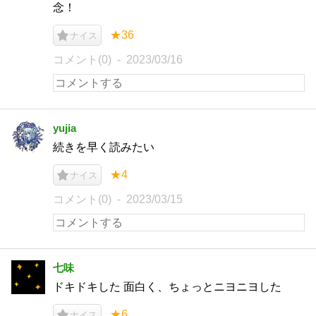
念！
★36
ナイス
コメント(0)
2023/03/16
yujia
続きを早く読みたい
★4
ナイス
コメント(0)
2023/03/15
七味
ドキドキした 面白く、ちょっとニヨニヨした
★6
ナイス