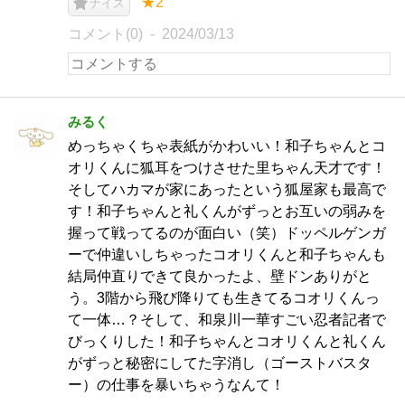
★2
ナイス
コメント(0)
2024/03/13
みるく
めっちゃくちゃ表紙がかわいい！和子ちゃんとコ
オリくんに狐耳をつけさせた里ちゃん天才です！
そしてハカマが家にあったという狐屋家も最高で
す！和子ちゃんと礼くんがずっとお互いの弱みを
握って戦ってるのが面白い（笑）ドッペルゲンガ
ーで仲違いしちゃったコオリくんと和子ちゃんも
結局仲直りできて良かったよ、壁ドンありがと
う。3階から飛び降りても生きてるコオリくんっ
て一体…？そして、和泉川一華すごい忍者記者で
びっくりした！和子ちゃんとコオリくんと礼くん
がずっと秘密にしてた字消し（ゴーストバスタ
ー）の仕事を暴いちゃうなんて！