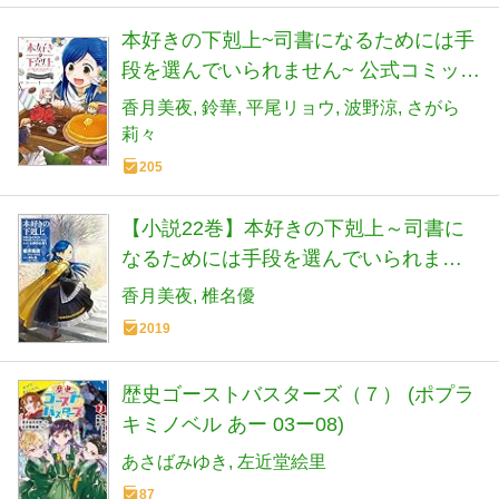
本好きの下剋上~司書になるためには手
段を選んでいられません~ 公式コミック
アンソロジー 第1巻
香月美夜
鈴華
平尾リョウ
波野涼
さがら
莉々
205
【小説22巻】本好きの下剋上～司書に
なるためには手段を選んでいられませ
ん～第五部「女神の化身1」
香月美夜
椎名優
2019
歴史ゴーストバスターズ（７） (ポプラ
キミノベル あー 03ー08)
あさばみゆき
左近堂絵里
87