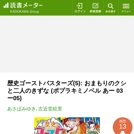
ログイン
新規登録
本を探
歴史ゴーストバスターズ(5): おまもりのクシ
と二人のきずな (ポプラキミノベル あー 03
ー05)
あさばみゆき
,
左近堂絵里
感想
13