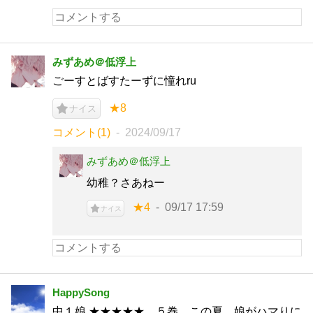
みずあめ＠低浮上
ごーすとばすたーずに憧れru
★8
ナイス
コメント(1)
2024/09/17
みずあめ＠低浮上
幼稚？さあねー
★4
09/17 17:59
ナイス
HappySong
中１娘 ★★★★★ ５巻。この夏、娘がハマりに