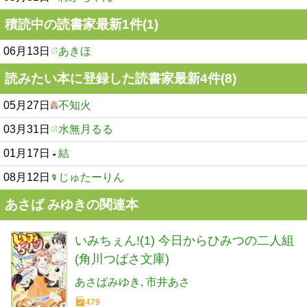
積読中の読書家最新1件(1)
06月13日
あきほ
読みたい本に登録した読書家最新4件(8)
05月27日
不知火
03月31日
水無月るる
01月17日
結
08月12日
じゅたーりん
あさば みゆきの関連本
いみちぇん!(1) 今日からひみつの二人組
(角川つばさ文庫)
あさばみゆき
市井あさ
479