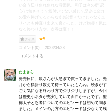
い合う辺り焦れ焦れな雰囲気。和子は今の所"恋
心"は無さそう？気付いてない感じ？歴史に全力
の愛を捧げてるからなあ(笑)音々だけじゃなくユ
リハとも仲直り出来て良かった。けど物凄く気に
なる終わり方や。次巻は夏！！
★5
ナイス
コメント(0)
2023/04/28
たまきら
発売日に、娘さんが大急ぎで買ってきました。先
月から指折り数えて待っていたもんね。続きがす
ごく気になる終わり方でジリジリしますが、今回
は歴史小ネタが充実していて面白かったです。聖
徳太子と忍者についてのエピソードは初めて聞き
ました。メインのお方のエピソードは少なくて残