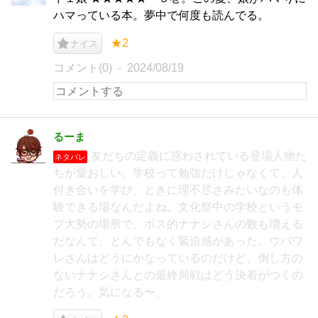
ハマっている本。夢中で何度も読んでる。
★2
ナイス
コメント(0)
2024/08/19
るーま
友だちの定義に惑わされている登場人物た
ネタバレ
ちが愛おしい。学校って勉強だけじゃなくて、人
付き合いを学び、ときに理不尽さみたいなのも体
験できる場なんだよね。文化祭中の学校というモ
ブ大勢の場所で、ボス的ナナシさんの数も増える
だなんて、とんでもなく緊迫感があった。ウバワ
レさんはどうにかなっているのだけど、倒し方の
ないナナシさんとの最終局戦はどう決着がつくの
だろう。気になる〜。