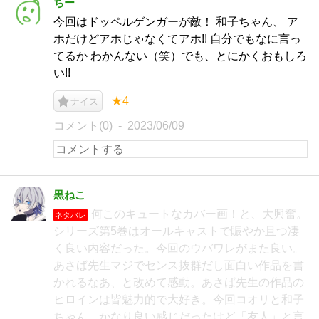
ちー
今回はドッペルゲンガーが敵！ 和子ちゃん、 ア
ホだけどアホじゃなくてアホ!! 自分でもなに言っ
てるか わかんない（笑）でも、とにかくおもしろ
い!!
★4
ナイス
コメント(0)
2023/06/09
黒ねこ
何このキュートなカバー画！と、大興奮。
ネタバレ
シリーズ第5巻はオールキャストで賑やか且つ凄
く良い内容だった。今回のウバワレがまた良い。
あさば先生マジでセンス抜群だし面白い作品を書
かれるなあ、と改めて感動。あさば先生の作品の
ヒロインは皆魅力的で大好き。今回コオリと和子
ちゃん、かなり良い感じだったけど「友人」と言