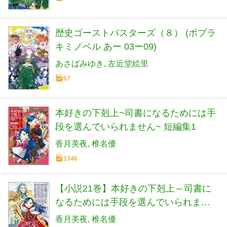
歴史ゴーストバスターズ（８） (ポプラ
キミノベル あー 03ー09)
あさばみゆき
左近堂絵里
67
本好きの下剋上~司書になるためには手
段を選んでいられません~ 短編集1
香月美夜
椎名優
1346
【小説21巻】本好きの下剋上～司書に
なるためには手段を選んでいられませ
ん～第四部「貴族院の自称図書委員9」
香月美夜
椎名優