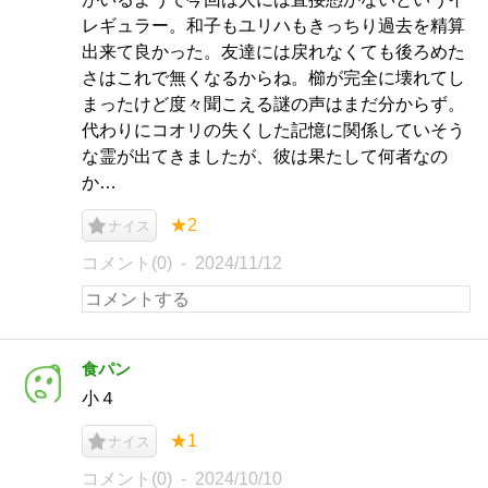
レギュラー。和子もユリハもきっちり過去を精算
出来て良かった。友達には戻れなくても後ろめた
さはこれで無くなるからね。櫛が完全に壊れてし
まったけど度々聞こえる謎の声はまだ分からず。
代わりにコオリの失くした記憶に関係していそう
な霊が出てきましたが、彼は果たして何者なの
か…
★2
ナイス
コメント(0)
2024/11/12
食パン
小４
★1
ナイス
コメント(0)
2024/10/10