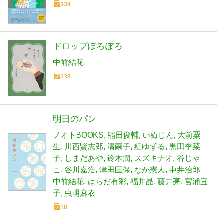
334
ドロップぽろぽろ
中前結花
239
明日のパン
ノオトBOOKS
稲田俊輔
いぬじん
大前粟
生
川西賢志郎
清繭子
紅ゆずる
黒田季菜
子
しまだあや
鈴木潤
スズキナオ
谷じゃ
こ
谷川嘉浩
津田匡保
なか憲人
中井治郎
中前結花
はらだ有彩
福井晶
藤井亮
宮浦宜
子
虫明麻衣
18