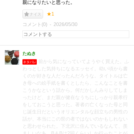
親になりたいと思った。
★1
ナイス
コメント(0)
2026/05/30
たぬき
前から気になっていてようやく買えた。ふ
ネタバレ
わっとした気持ちになるエッセイ。幼い頃から書
くのが好きな人だったんだろうな。タイトルは亡
き母への絵手紙を書くとしたら、こんなことを書
こうかなという話から。何だかしんみりしてしま
ったけど、まだ親が健在なうちにしっかり親孝行
をしておこうと思った。著者の亡くなった母と同
じ誕生日だというオリエンタルな顔立ちの男性の
話が、本当にこの世の者ではないのかもしれない
と思わせられた。下北沢に住んでいるなんて、羨
ましいなあ。B＆Bは2回くらいしか行ったことが