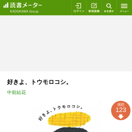
ログイン
新規登録
本を探
好きよ、トウモロコシ。
中前結花
感想
123