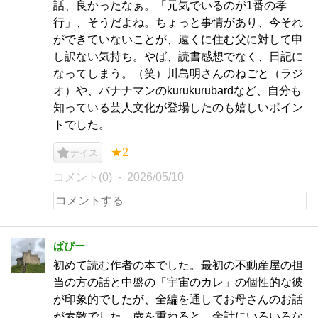
話、良かったなぁ。「元気でいるのが1番の孝
行」、そうだよね。ちょっと事情があり、今それ
ができていないことが、遠くに住む父に対して申
し訳ない気持ち。やば、読書感想でなく、日記に
なってしまう。（笑）川島明さんのねごと（ラジ
オ）や、バナナマンのkurukurubardなど、自分も
知っている芸人文化が登場したのも嬉しいポイン
トでした。
★2
ナイス
コメント(0)
2026/05/10
ぱぴー
初めて読む作者の本でした。最初の不動産屋の担
当の方の話と中盤の「宇宙のカレ」の個性的な彼
が印象的でしたが、全編を通してお母さんのお話
が素敵でした。歳を重ねると、余計にいろいろな