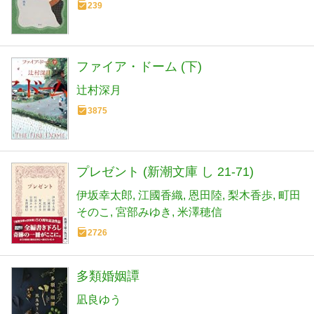
239
ファイア・ドーム (下)
辻村深月
3875
プレゼント (新潮文庫 し 21-71)
伊坂幸太郎
江國香織
恩田陸
梨木香歩
町田
そのこ
宮部みゆき
米澤穂信
2726
多類婚姻譚
凪良ゆう