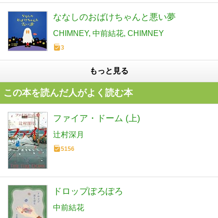
ななしのおばけちゃんと悪い夢
CHIMNEY
中前結花
CHIMNEY
3
もっと見る
この本を読んだ人がよく読む本
ファイア・ドーム (上)
辻村深月
5156
ドロップぽろぽろ
中前結花